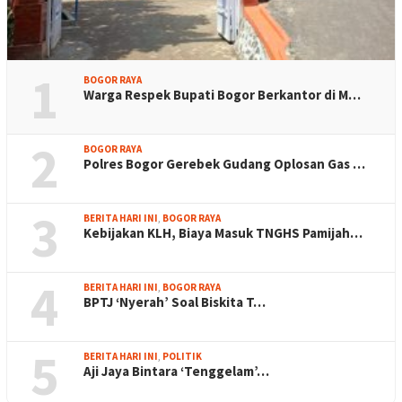
1
BOGOR RAYA
Warga Respek Bupati Bogor Berkantor di M…
2
BOGOR RAYA
Polres Bogor Gerebek Gudang Oplosan Gas …
3
BERITA HARI INI
,
BOGOR RAYA
Kebijakan KLH, Biaya Masuk TNGHS Pamijah…
4
BERITA HARI INI
,
BOGOR RAYA
BPTJ ‘Nyerah’ Soal Biskita T…
5
BERITA HARI INI
,
POLITIK
Aji Jaya Bintara ‘Tenggelam’…