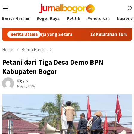
Skip
Mobile
to
Menu
content
Berita Hari Ini
Bogor Raya
Politik
Pendidikan
Nasional
mpatan Kerja yang Setara
Berita Utama
13 Kelurahan Turunkan Kafilah 
Home
Berita Hari Ini
Petani dari Tiga Desa Demo BPN
Kabupaten Bogor
Sayyev
May 6, 2024