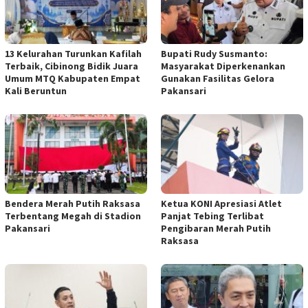
13 Kelurahan Turunkan Kafilah
Bupati Rudy Susmanto:
Terbaik, Cibinong Bidik Juara
Masyarakat Diperkenankan
Umum MTQ Kabupaten Empat
Gunakan Fasilitas Gelora
Kali Beruntun
Pakansari
Bendera Merah Putih Raksasa
Ketua KONI Apresiasi Atlet
Terbentang Megah di Stadion
Panjat Tebing Terlibat
Pakansari
Pengibaran Merah Putih
Raksasa