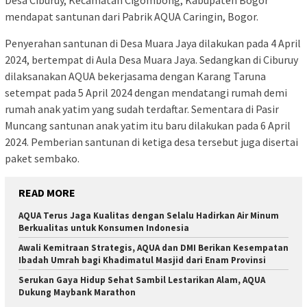
Desa Ciburuy, Kecamatan Cigombong, Kabupaten Bogor
mendapat santunan dari Pabrik AQUA Caringin, Bogor.
Penyerahan santunan di Desa Muara Jaya dilakukan pada 4 April
2024, bertempat di Aula Desa Muara Jaya. Sedangkan di Ciburuy
dilaksanakan AQUA bekerjasama dengan Karang Taruna
setempat pada 5 April 2024 dengan mendatangi rumah demi
rumah anak yatim yang sudah terdaftar. Sementara di Pasir
Muncang santunan anak yatim itu baru dilakukan pada 6 April
2024. Pemberian santunan di ketiga desa tersebut juga disertai
paket sembako.
READ MORE
AQUA Terus Jaga Kualitas dengan Selalu Hadirkan Air Minum
Berkualitas untuk Konsumen Indonesia
Awali Kemitraan Strategis, AQUA dan DMI Berikan Kesempatan
Ibadah Umrah bagi Khadimatul Masjid dari Enam Provinsi
Serukan Gaya Hidup Sehat Sambil Lestarikan Alam, AQUA
Dukung Maybank Marathon