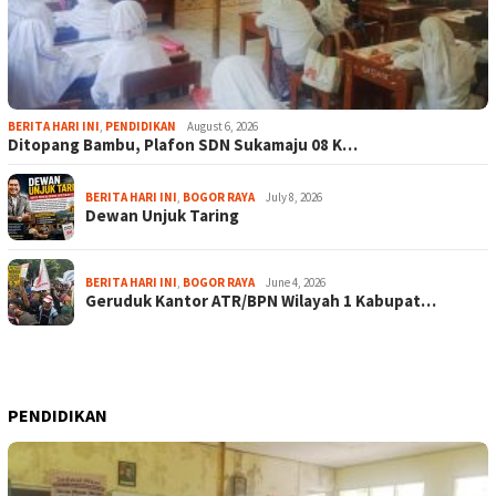
BERITA HARI INI
,
PENDIDIKAN
August 6, 2026
Ditopang Bambu, Plafon SDN Sukamaju 08 K…
BERITA HARI INI
,
BOGOR RAYA
July 8, 2026
Dewan Unjuk Taring
BERITA HARI INI
,
BOGOR RAYA
June 4, 2026
Geruduk Kantor ATR/BPN Wilayah 1 Kabupat…
PENDIDIKAN