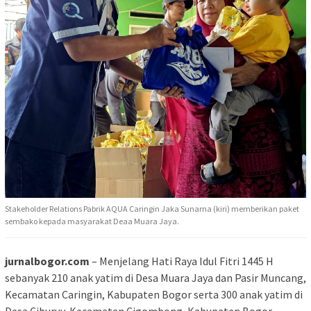
Stakeholder Relations Pabrik AQUA Caringin Jaka Sunarna (kiri) memberikan paket
sembako kepada masyarakat Deaa Muara Jaya.
jurnalbogor.com
– Menjelang Hati Raya Idul Fitri 1445 H
sebanyak 210 anak yatim di Desa Muara Jaya dan Pasir Muncang,
Kecamatan Caringin, Kabupaten Bogor serta 300 anak yatim di