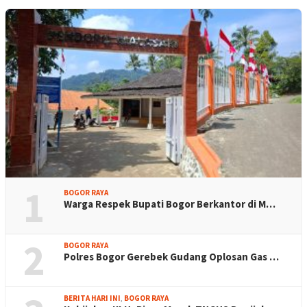
1
BOGOR RAYA
Warga Respek Bupati Bogor Berkantor di M…
2
BOGOR RAYA
Polres Bogor Gerebek Gudang Oplosan Gas …
BERITA HARI INI
,
BOGOR RAYA