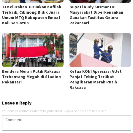
13 Kelurahan Turunkan Kafilah
Bupati Rudy Susmanto:
Terbaik, Cibinong Bidik Juara
Masyarakat Diperkenankan
Umum MTQ Kabupaten Empat
Gunakan Fasilitas Gelora
Kali Beruntun
Pakansari
Bendera Merah Putih Raksasa
Ketua KONI Apresiasi Atlet
Terbentang Megah di Stadion
Panjat Tebing Terlibat
Pakansari
Pengibaran Merah Putih
Raksasa
Leave a Reply
Your email address will not be published.
Required fields are marked
*