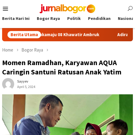
Skip
Mobile
to
Menu
content
Berita Hari Ini
Bogor Raya
Politik
Pendidikan
Nasional
n SDN Sukamaju 08 Khawatir Ambruk
Berita Utama
Adira Expo Merdeka
Home
Bogor Raya
Momen Ramadhan, Karyawan AQUA
Caringin Santuni Ratusan Anak Yatim
Sayyev
April 5, 2024