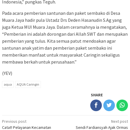
Indonesia,” pungkas Teguh.
Pada acara pemberian santunan dan paket sembako di Desa
Muara Jaya hadir pula Ustadz Drs Deden Hasanudin S.Ag yang
juga Ketua MUI Muara Jaya. Dalam ceramahnya ia mengatakan,
“Pemberian ini adalah dorongan dari Allah SWT dan merupakan
pemberian yang tulus. Kita semua patut mendoakan agar
santunan anak yatim dan pemberian paket sembako ini
memberikan manfaat untuk masyarakat Caringin sekaligus
membawa berkah untuk perusahaan.”
(YEV)
aqua
AQUA Caringin
SHARE
Post
Previous post
Next post
Catat! Pelayanan Kecamatan
Sendi Fardiansyah Ajak Ormas