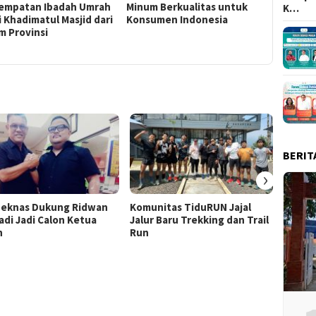
empatan Ibadah Umrah
Minum Berkualitas untuk
AQUA Du
K…
 Khadimatul Masjid dari
Konsumen Indonesia
Maratho
m Provinsi
BERIT
›
eknas Dukung Ridwan
Komunitas TiduRUN Jajal
DPC Pa
adi Jadi Calon Ketua
Jalur Baru Trekking dan Trail
Kabup
n
Run
Lomba
Doron
Berani
Demok