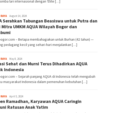
lomba lari internasional dengan ‘Elite […]
Sayyev
 RAYA
August 14, 2024
 Serahkan Tabungan Beasiswa untuk Putra dan
i Mitra UMKM AQUA Wilayah Bogor dan
abumi
lbogor.com – Betapa membahagiakan untuk Burhan (42 tahun) —
g pedagang kecil yang sehari-hari menjalankan […]
Sayyev
 RAYA
May 8, 2024
asi Sehat dan Murni Terus Dihadirkan AQUA
k Indonesia
bogor.com – Sejarah panjang AQUA di Indonesia telah mengubah
aku masyarakat Indonesia dalam pemenuhan kebutuhan […]
Sayyev
 RAYA
April 5, 2024
n Ramadhan, Karyawan AQUA Caringin
uni Ratusan Anak Yatim