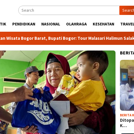
Searc
TIK
PENDIDIKAN
NASIONAL
OLAHRAGA
KESEHATAN
TRAVEL
 Barat, Bupati Bogor: Tour Malasari Halimun Salak Bakal jadi A
BERIT
BERITA H
Ditopa
K…