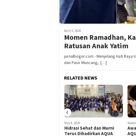
April 5, 2024
Momen Ramadhan, Kar
Ratusan Anak Yatim
jurnalbogor.com - Menjelang Hati Raya I
dan Pasir Muncang, […]
RELATED NEWS
‹
August 14, 2024
May 8, 2024
Novem
AQUA Serahkan Tabungan
Hidrasi Sehat dan Murni
Awa
Beasiswa untuk Putra dan
Terus Dihadirkan AQUA
AQU