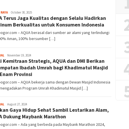
Sayyev
 RAYA
October 30, 2025
 Terus Jaga Kualitas dengan Selalu Hadirkan
Minum Berkualitas untuk Konsumen Indonesia
bogor.com – AQUA berasal dari sumber air alami yang terlindungi
00% Aman, 100% bersumber […]
Sayyev
NAL
November 19, 2024
i Kemitraan Strategis, AQUA dan DMI Berikan
mpatan Ibadah Umrah bagi Khadimatul Masjid
 Enam Provinsi
lbogor.com – AQUA bekerja sama dengan Dewan Masjid Indonesia
, mengadakan Program Umrah Khadimatul Masjid […]
Sayyev
NAL
August 27, 2024
kan Gaya Hidup Sehat Sambil Lestarikan Alam,
A Dukung Maybank Marathon
lbogor.com – Ada yang berbeda pada Maybank Marathon 2024,