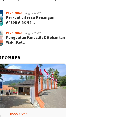
kung Maybank
n
PENDIDIKAN
August 4, 2026
Perkuat Literasi Keuangan,
Anton Ajak Ma…
PENDIDIKAN
August 2, 2026
Penguatan Pancasila Ditekankan
Wakil Ket…
A POPULER
rtai Demokrat
Lomba Rakyat Demokrat
aten Bogor Gelar
Kabupaten Bogor Hadirkan
 Pidato “AHY Muda”,
Kompetisi Lintas Generasi,
g Generasi Muda
Uji Kekompakan dan Strategi
 Bersuara dan Merawat
Tim
rasi
BOGOR RAYA