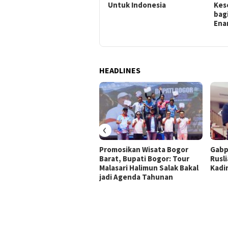
Putri Mitra
Untuk Indonesia
Kes
UMKM AQUA Wilayah Bogor
bagi
dan Sukabumi
Ena
HEADLINES
‹
Promosikan Wisata Bogor
Gabp
Barat, Bupati Bogor: Tour
Rusli
Malasari Halimun Salak Bakal
Kadi
jadi Agenda Tahunan