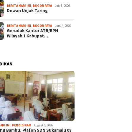
BERITA HARI INI
,
BOGOR RAYA
July 8, 2026
Dewan Unjuk Taring
BERITA HARI INI
,
BOGOR RAYA
June 4, 2026
Geruduk Kantor ATR/BPN
Wilayah 1 Kabupat…
DIKAN
24
 Gaya Hidup Sehat
ARI INI
,
PENDIDIKAN
August 6, 2026
estarikan Alam,
ng Bambu, Plafon SDN Sukamaju 08