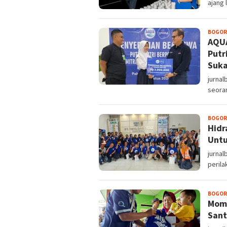
ajang 
BOGOR
AQUA
Putr
Suk
jurna
seoran
BOGOR
Hidr
Untu
jurnal
peril
BOGOR
Mome
Sant