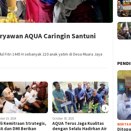
yawan AQUA Caringin Santuni
dul Fitri 1445 H sebanyak 210 anak yatim di Desa Muara Jaya
PENDI
›
ber 19, 2024
October 30, 2025
August 27, 20
li Kemitraan Strategis,
AQUA Terus Jaga Kualitas
Serukan
BERITA H
A dan DMI Berikan
dengan Selalu Hadirkan Air
Sambil L
Ditopa