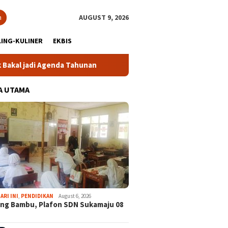
h
AUGUST 9, 2026
ING-KULINER
EKBIS
genda Tahunan
Gabpeknas Dukung Ridwan Rusliadi Jadi Cal
A UTAMA
ARI INI
,
PENDIDIKAN
August 6, 2026
ng Bambu, Plafon SDN Sukamaju 08