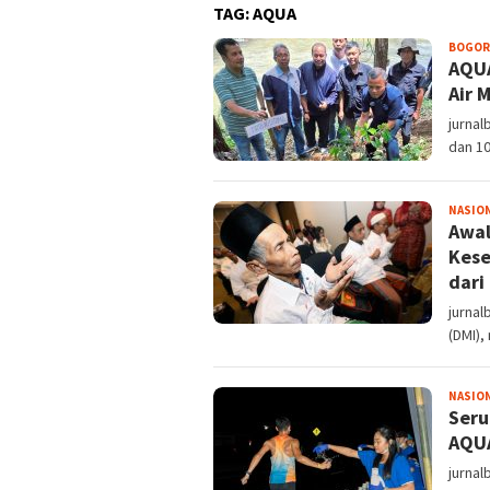
TAG:
AQUA
BOGOR
AQUA
Air 
jurnal
dan 1
NASIO
Awal
Kese
dari
jurna
(DMI)
NASIO
Seru
AQU
jurna