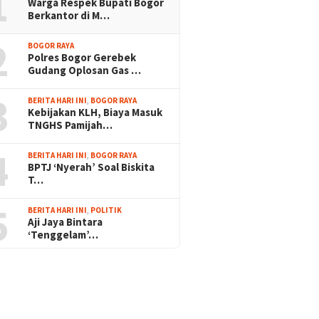
1
Warga Respek Bupati Bogor
Berkantor di M…
2
BOGOR RAYA
Polres Bogor Gerebek
Gudang Oplosan Gas …
3
BERITA HARI INI
,
BOGOR RAYA
Kebijakan KLH, Biaya Masuk
TNGHS Pamijah…
4
BERITA HARI INI
,
BOGOR RAYA
BPTJ ‘Nyerah’ Soal Biskita
T…
5
BERITA HARI INI
,
POLITIK
Aji Jaya Bintara
‘Tenggelam’…