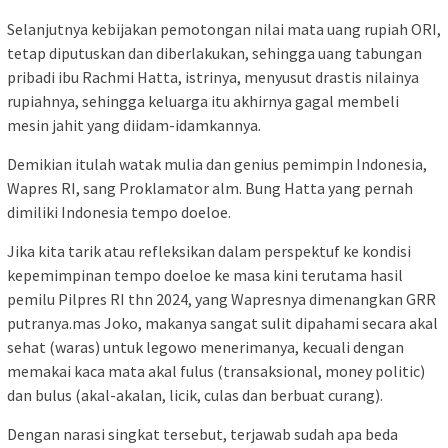
Selanjutnya kebijakan pemotongan nilai mata uang rupiah ORI,
tetap diputuskan dan diberlakukan, sehingga uang tabungan
pribadi ibu Rachmi Hatta, istrinya, menyusut drastis nilainya
rupiahnya, sehingga keluarga itu akhirnya gagal membeli
mesin jahit yang diidam-idamkannya.
Demikian itulah watak mulia dan genius pemimpin Indonesia,
Wapres RI, sang Proklamator alm. Bung Hatta yang pernah
dimiliki Indonesia tempo doeloe.
Jika kita tarik atau refleksikan dalam perspektuf ke kondisi
kepemimpinan tempo doeloe ke masa kini terutama hasil
pemilu Pilpres RI thn 2024, yang Wapresnya dimenangkan GRR
putranya.mas Joko, makanya sangat sulit dipahami secara akal
sehat (waras) untuk legowo menerimanya, kecuali dengan
memakai kaca mata akal fulus (transaksional, money politic)
dan bulus (akal-akalan, licik, culas dan berbuat curang).
Dengan narasi singkat tersebut, terjawab sudah apa beda