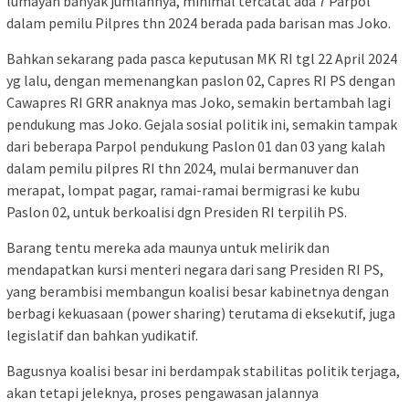
lumayan banyak jumlahnya, minimal tercatat ada 7 Parpol
dalam pemilu Pilpres thn 2024 berada pada barisan mas Joko.
Bahkan sekarang pada pasca keputusan MK RI tgl 22 April 2024
yg lalu, dengan memenangkan paslon 02, Capres RI PS dengan
Cawapres RI GRR anaknya mas Joko, semakin bertambah lagi
pendukung mas Joko. Gejala sosial politik ini, semakin tampak
dari beberapa Parpol pendukung Paslon 01 dan 03 yang kalah
dalam pemilu pilpres RI thn 2024, mulai bermanuver dan
merapat, lompat pagar, ramai-ramai bermigrasi ke kubu
Paslon 02, untuk berkoalisi dgn Presiden RI terpilih PS.
Barang tentu mereka ada maunya untuk melirik dan
mendapatkan kursi menteri negara dari sang Presiden RI PS,
yang berambisi membangun koalisi besar kabinetnya dengan
berbagi kekuasaan (power sharing) terutama di eksekutif, juga
legislatif dan bahkan yudikatif.
Bagusnya koalisi besar ini berdampak stabilitas politik terjaga,
akan tetapi jeleknya, proses pengawasan jalannya