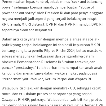
Pemerintahan lepas kontrol, sebab minus “ceck and balancing
power” sehingga korupsi marak, dan perbuatan “abuse of
power and authority” oleh Presiden RI dan para penyelenggara
negara menjadi-jadi seperti yang terjadi belakangan ini spt
KPK lemah, MK RI distrust, DPR RI dan MPR RI mandul, DPD RI
sepertinya tidak ada kerjaan dll.
Dalam arti kata yang lain dengan mempelajari gejala sosial-
politik yang terjadi belakangan ini dan hasil keputusan MK RI
tentang sengketa pemilu Pilpres RI thn 2024, beliau mas Joko
sukses menggunakan kekuasaan dan pengaruhnya dalam
birokrasi Pemerintahan RI selama lk 5 tahun terakhir, dan
puncak “prestasinya” telah berhasil menempatkan anak-anak
kandung dan menantunya dalam waktu singkat pada posisi
“terhormat’ yaitu Walkot, Ketum Parpol dan Wapres RI.
Walaupun itu dilakukan dengan menabrak UU, sehingga cacat
moral dan etik dalam proses penetapan spt yang terjadi
Cawapres RI GRR, putrsnya. Walaupun banyak kritikan, protes
dan demontrasi rakyat besar-besaran di gedung parlemen.DPR