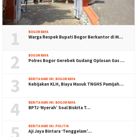
1
BOGOR RAYA
Warga Respek Bupati Bogor Berkantor di M…
2
BOGOR RAYA
Polres Bogor Gerebek Gudang Oplosan Gas …
3
BERITA HARI INI
,
BOGOR RAYA
Kebijakan KLH, Biaya Masuk TNGHS Pamijah…
4
BERITA HARI INI
,
BOGOR RAYA
BPTJ ‘Nyerah’ Soal Biskita T…
5
BERITA HARI INI
,
POLITIK
Aji Jaya Bintara ‘Tenggelam’…