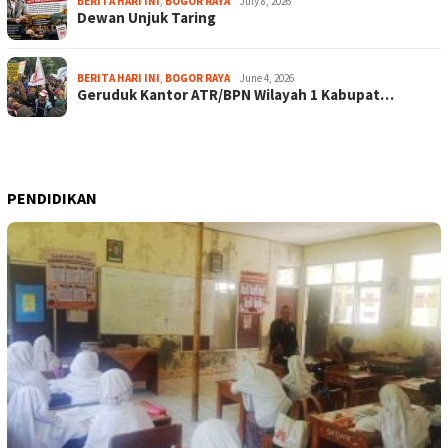
BERITA HARI INI
,
BOGOR RAYA
July 8, 2026
Dewan Unjuk Taring
BERITA HARI INI
,
BOGOR RAYA
June 4, 2026
Geruduk Kantor ATR/BPN Wilayah 1 Kabupat…
PENDIDIKAN