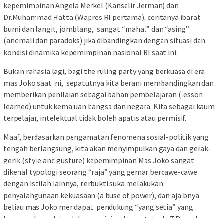
kepemimpinan Angela Merkel (Kanselir Jerman) dan
Dr.Muhammad Hatta (Wapres RI pertama), ceritanya ibarat
bumi dan langit, jomblang, sangat “mahal” dan “asing”
(anomali dan paradoks) jika dibandingkan dengan situasi dan
kondisi dinamika kepemimpinan nasional RI saat ini.
Bukan rahasia lagi, bagi the ruling party yang berkuasa di era
mas Joko saat ini, sepatutnya kita berani membandingkan dan
memberikan penilaian sebagai bahan pembelajaran (lesson
learned) untuk kemajuan bangsa dan negara. Kita sebagai kaum
terpelajar, intelektual tidak boleh apatis atau permisif.
Maaf, berdasarkan pengamatan fenomena sosial-politik yang
tengah berlangsung, kita akan menyimpulkan gaya dan gerak-
gerik (style and gusture) kepemimpinan Mas Joko sangat
dikenal typologi seorang “raja” yang gemar bercawe-cawe
dengan istilah lainnya, terbukti suka melakukan
penyalahgunaan kekuasaan (a buse of power), dan ajaibnya
beliau mas Joko mendapat pendukung “yang setia” yang