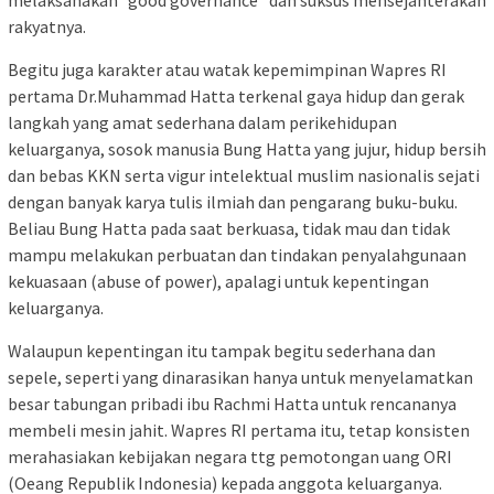
melaksanakan “good governance” dan suksus mensejahterakan
rakyatnya.
Begitu juga karakter atau watak kepemimpinan Wapres RI
pertama Dr.Muhammad Hatta terkenal gaya hidup dan gerak
langkah yang amat sederhana dalam perikehidupan
keluarganya, sosok manusia Bung Hatta yang jujur, hidup bersih
dan bebas KKN serta vigur intelektual muslim nasionalis sejati
dengan banyak karya tulis ilmiah dan pengarang buku-buku.
Beliau Bung Hatta pada saat berkuasa, tidak mau dan tidak
mampu melakukan perbuatan dan tindakan penyalahgunaan
kekuasaan (abuse of power), apalagi untuk kepentingan
keluarganya.
Walaupun kepentingan itu tampak begitu sederhana dan
sepele, seperti yang dinarasikan hanya untuk menyelamatkan
besar tabungan pribadi ibu Rachmi Hatta untuk rencananya
membeli mesin jahit. Wapres RI pertama itu, tetap konsisten
merahasiakan kebijakan negara ttg pemotongan uang ORI
(Oeang Republik Indonesia) kepada anggota keluarganya.