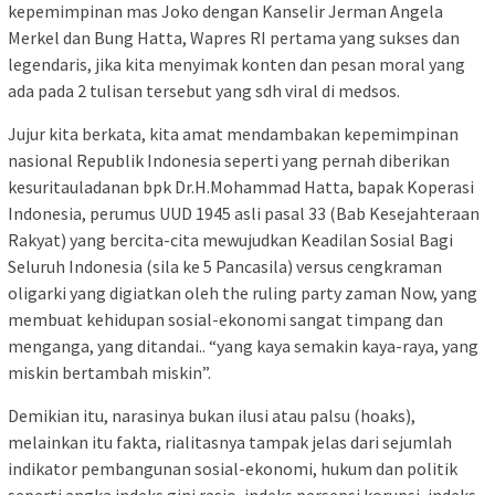
kepemimpinan mas Joko dengan Kanselir Jerman Angela
Merkel dan Bung Hatta, Wapres RI pertama yang sukses dan
legendaris, jika kita menyimak konten dan pesan moral yang
ada pada 2 tulisan tersebut yang sdh viral di medsos.
Jujur kita berkata, kita amat mendambakan kepemimpinan
nasional Republik Indonesia seperti yang pernah diberikan
kesuritauladanan bpk Dr.H.Mohammad Hatta, bapak Koperasi
Indonesia, perumus UUD 1945 asli pasal 33 (Bab Kesejahteraan
Rakyat) yang bercita-cita mewujudkan Keadilan Sosial Bagi
Seluruh Indonesia (sila ke 5 Pancasila) versus cengkraman
oligarki yang digiatkan oleh the ruling party zaman Now, yang
membuat kehidupan sosial-ekonomi sangat timpang dan
menganga, yang ditandai.. “yang kaya semakin kaya-raya, yang
miskin bertambah miskin”.
Demikian itu, narasinya bukan ilusi atau palsu (hoaks),
melainkan itu fakta, rialitasnya tampak jelas dari sejumlah
indikator pembangunan sosial-ekonomi, hukum dan politik