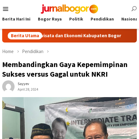
Skip
Mobile
to
Menu
content
Berita Hari Ini
Bogor Raya
Politik
Pendidikan
Nasional
Pariwisata dan Ekonomi Kabupaten Bogor
Berita Utama
Tour Malasari H
Home
Pendidikan
Membandingkan Gaya Kepemimpinan
Sukses versus Gagal untuk NKRI
Sayyev
April 28, 2024