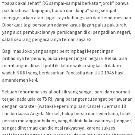
“bapak akal sehat” RG sampai-sampai berkata “jorok” bahwa
pak lurahnya “bajingan, bodoh dan dungu” yang sempat
menggetarkan alam jagat raya kebangsaan dan keindonesiaan.
Diperkuat lagi persoalan adanya kasus ijazah palsu pak lurah,
yang alot pembuktiannya persidangan di di pengadilan negeri,
salah seorang pengacaranya teman saya ES.
Bagi mas Joko yang sangat penting bagi kepentingan
pribadinya terpenuhi, bukan kepentingan negara. Beliau bisa
membangun dinasti politik dalam waktu singkat di dalam
wadah NKRI yang berdasarkan Pancasila dan UUD 1945 hasil
amandemen ke 4.
Sebuah fenomena sosial politik yang sangat baru dan anomali
terjadi pada usia ke 75 RI, yang barangtentu sangat berlawanan
dengan karakter (watak) kepemimpinan Kanselir Jerman 18
thn berkuasa Angela Merkel, hidup bersih dan sederhana, tidak
pernah melanggar hukum, yang diakhir kekuasaannya (lengser)
sangat dihormati dan dicintai rakyatnya, karena.sukses