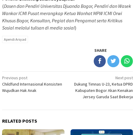
(
Dosen dan Pendiri Universitas Djuanda Bogor, Pendiri dan Wasek
Wankar ICMI Pusat merangkap Ketua Wanhat MPW ICMI Orwi
Khusus Bogor, Konsultan, Pegiat dan Pengamat serta Kritikus
Sosial melalui tulisan di media sosial
)
Apendi Arsyad
SHARE
Post
Previous post
Next post
Childfund Internasional Konsisten
Dukung Timnas U-23, Ketua DPRD
navigation
Wujudkan Hak Anak
Kabupaten Bogor Akan Kenakan
Jersey Garuda Saat Bekerja
RELATED POSTS