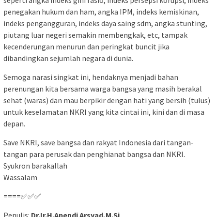
seperti angka indeks gini rasio, indeks persepsi korupsi, indeks
penegakan hukum dan ham, angka IPM, indeks kemiskinan,
indeks pengangguran, indeks daya saing sdm, angka stunting,
piutang luar negeri semakin membengkak, etc, tampak
kecenderungan menurun dan peringkat buncit jika
dibandingkan sejumlah negara di dunia.
Semoga narasi singkat ini, hendaknya menjadi bahan
perenungan kita bersama warga bangsa yang masih berakal
sehat (waras) dan mau berpikir dengan hati yang bersih (tulus)
untuk keselamatan NKRI yang kita cintai ini, kini dan di masa
depan.
Save NKRI, save bangsa dan rakyat Indonesia dari tangan-
tangan para perusak dan penghianat bangsa dan NKRI.
Syukron barakallah
Wassalam
====✅✅✅
Penulis:
Dr.Ir.H.Apendi Arsyad,M.Si