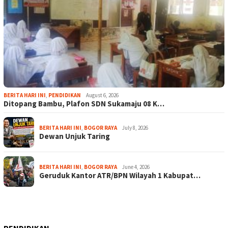
BERITA HARI INI
,
PENDIDIKAN
August 6, 2026
Ditopang Bambu, Plafon SDN Sukamaju 08 K…
BERITA HARI INI
,
BOGOR RAYA
July 8, 2026
Dewan Unjuk Taring
BERITA HARI INI
,
BOGOR RAYA
June 4, 2026
Geruduk Kantor ATR/BPN Wilayah 1 Kabupat…
PENDIDIKAN