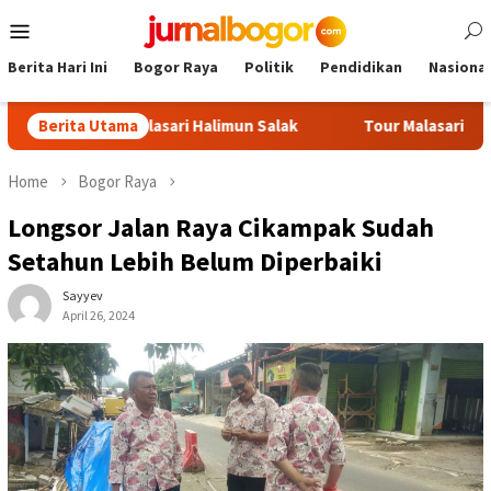
Skip
Mobile
to
Menu
content
Berita Hari Ini
Bogor Raya
Politik
Pendidikan
Nasional
 Tour Malasari Halimun Salak
Berita Utama
Tour Malasari Jadi Magnet 
Home
Bogor Raya
Longsor Jalan Raya Cikampak Sudah
Setahun Lebih Belum Diperbaiki
Sayyev
April 26, 2024