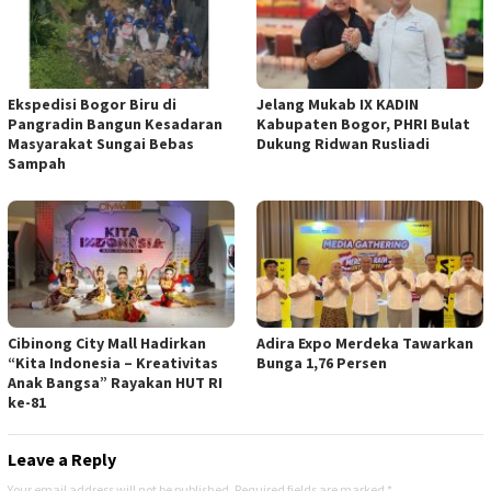
Ekspedisi Bogor Biru di
Jelang Mukab IX KADIN
Pangradin Bangun Kesadaran
Kabupaten Bogor, PHRI Bulat
Masyarakat Sungai Bebas
Dukung Ridwan Rusliadi
Sampah
Cibinong City Mall Hadirkan
Adira Expo Merdeka Tawarkan
“Kita Indonesia – Kreativitas
Bunga 1,76 Persen
Anak Bangsa” Rayakan HUT RI
ke-81
Leave a Reply
Your email address will not be published.
Required fields are marked
*