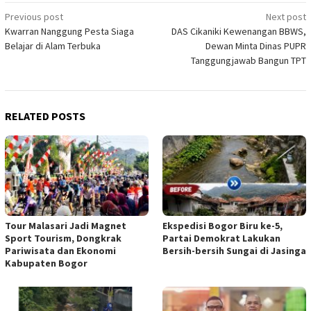
Post
Previous post
Next post
Kwarran Nanggung Pesta Siaga
DAS Cikaniki Kewenangan BBWS,
navigation
Belajar di Alam Terbuka
Dewan Minta Dinas PUPR
Tanggungjawab Bangun TPT
RELATED POSTS
Tour Malasari Jadi Magnet
Ekspedisi Bogor Biru ke-5,
Sport Tourism, Dongkrak
Partai Demokrat Lakukan
Pariwisata dan Ekonomi
Bersih-bersih Sungai di Jasinga
Kabupaten Bogor