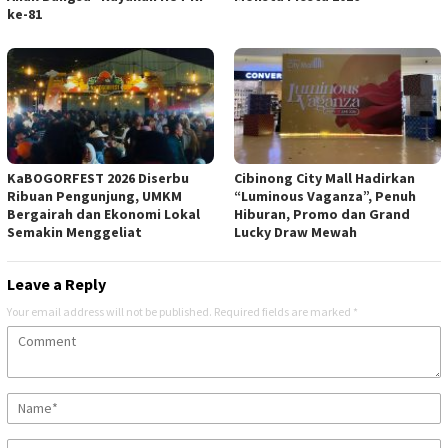
ke-81
KaBOGORFEST 2026 Diserbu
Cibinong City Mall Hadirkan
Ribuan Pengunjung, UMKM
“Luminous Vaganza”, Penuh
Bergairah dan Ekonomi Lokal
Hiburan, Promo dan Grand
Semakin Menggeliat
Lucky Draw Mewah
Leave a Reply
Your email address will not be published.
Required fields are marked
*