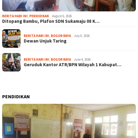
BERITA HARI INI
,
PENDIDIKAN
August 6, 2026
Ditopang Bambu, Plafon SDN Sukamaju 08 K…
BERITA HARI INI
,
BOGOR RAYA
July 8, 2026
Dewan Unjuk Taring
BERITA HARI INI
,
BOGOR RAYA
June 4, 2026
Geruduk Kantor ATR/BPN Wilayah 1 Kabupat…
PENDIDIKAN