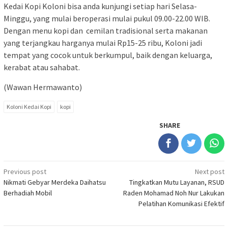
Kedai Kopi Koloni bisa anda kunjungi setiap hari Selasa-
Minggu, yang mulai beroperasi mulai pukul 09.00-22.00 WIB.
Dengan menu kopi dan cemilan tradisional serta makanan
yang terjangkau harganya mulai Rp15-25 ribu, Koloni jadi
tempat yang cocok untuk berkumpul, baik dengan keluarga,
kerabat atau sahabat.
(Wawan Hermawanto)
Koloni Kedai Kopi
kopi
SHARE
Post
Previous post
Next post
Nikmati Gebyar Merdeka Daihatsu
Tingkatkan Mutu Layanan, RSUD
navigation
Berhadiah Mobil
Raden Mohamad Noh Nur Lakukan
Pelatihan Komunikasi Efektif