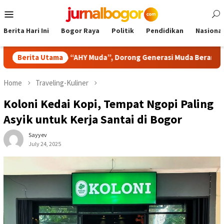
Skip
Mobile
to
Menu
content
Berita Hari Ini
Bogor Raya
Politik
Pendidikan
Nasional
dato “AHY Muda”, Dorong Generasi Muda Berani Bersuara dan Me
Berita Utama
Home
Traveling-Kuliner
Koloni Kedai Kopi, Tempat Ngopi Paling
Asyik untuk Kerja Santai di Bogor
Sayyev
July 24, 2025