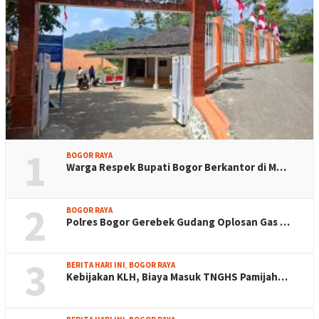
1
BOGOR RAYA
Warga Respek Bupati Bogor Berkantor di M…
2
BOGOR RAYA
Polres Bogor Gerebek Gudang Oplosan Gas …
3
BERITA HARI INI
,
BOGOR RAYA
Kebijakan KLH, Biaya Masuk TNGHS Pamijah…