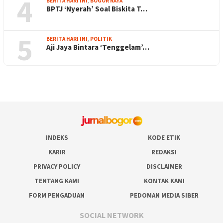
4
BERITA HARI INI
,
BOGOR RAYA
BPTJ ‘Nyerah’ Soal Biskita T…
5
BERITA HARI INI
,
POLITIK
Aji Jaya Bintara ‘Tenggelam’…
INDEKS
KODE ETIK
KARIR
REDAKSI
PRIVACY POLICY
DISCLAIMER
TENTANG KAMI
KONTAK KAMI
FORM PENGADUAN
PEDOMAN MEDIA SIBER
SOCIAL NETWORK