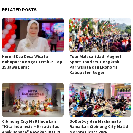
RELATED POSTS
Keren! Dua Desa Wisata
Tour Malasari Jadi Magnet
Kabupaten Bogor Tembus Top
Sport Tourism, Dongkrak
15 Jawa Barat
Pariwisata dan Ekonomi
Kabupaten Bogor
Cibinong City Mall Hadirkan
BoBoiBoy dan Mechamato
“Kita Indonesia – Kreativitas
Ramaikan Cibinong City Mall di
Anak Bangsa” Rayakan HUT RI
Monsta Fiesta 2026