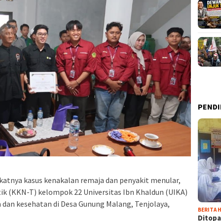
PENDI
katnya kasus kenakalan remaja dan penyakit menular,
ik (KKN-T) kelompok 22 Universitas Ibn Khaldun (UIKA)
dan kesehatan di Desa Gunung Malang, Tenjolaya,
BERITA H
Ditopa