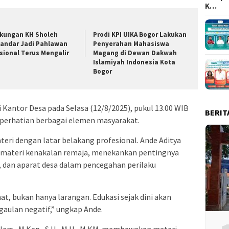
K…
kungan KH Sholeh
Prodi KPI UIKA Bogor Lakukan
kandar Jadi Pahlawan
Penyerahan Mahasiswa
sional Terus Mengalir
Magang di Dewan Dakwah
Islamiyah Indonesia Kota
Bogor
 Kantor Desa pada Selasa (12/8/2025), pukul 13.00 WIB
BERIT
k perhatian berbagai elemen masyarakat.
eri dengan latar belakang profesional. Ande Aditya
n materi kenakalan remaja, menekankan pentingnya
n, dan aparat desa dalam pencegahan perilaku
, bukan hanya larangan. Edukasi sejak dini akan
aulan negatif,” ungkap Ande.
Ners., M.Kep., S.H., M.H., M.KM. membawakan materi