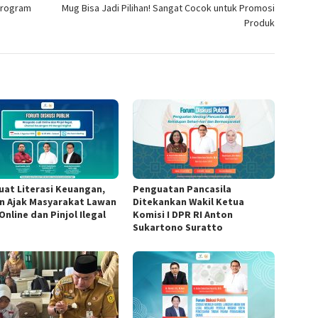
Program
Mug Bisa Jadi Pilihan! Sangat Cocok untuk Promosi
Produk
uat Literasi Keuangan,
Penguatan Pancasila
n Ajak Masyarakat Lawan
Ditekankan Wakil Ketua
Online dan Pinjol Ilegal
Komisi I DPR RI Anton
Sukartono Suratto