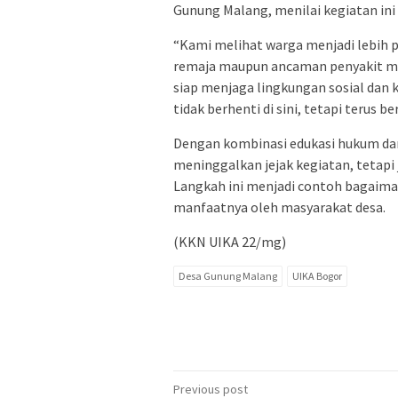
Gunung Malang, menilai kegiatan in
“Kami melihat warga menjadi lebih 
remaja maupun ancaman penyakit men
siap menjaga lingkungan sosial dan 
tidak berhenti di sini, tetapi terus be
Dengan kombinasi edukasi hukum dan
meninggalkan jejak kegiatan, tetap
Langkah ini menjadi contoh bagaima
manfaatnya oleh masyarakat desa.
(KKN UIKA 22/mg)
Desa Gunung Malang
UIKA Bogor
Post
Previous post