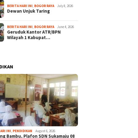
BERITA HARI INI
,
BOGOR RAYA
July 8, 2026
Dewan Unjuk Taring
BERITA HARI INI
,
BOGOR RAYA
June 4, 2026
Geruduk Kantor ATR/BPN
Wilayah 1 Kabupat…
DIKAN
ARI INI
,
PENDIDIKAN
August 6, 2026
ng Bambu, Plafon SDN Sukamaju 08