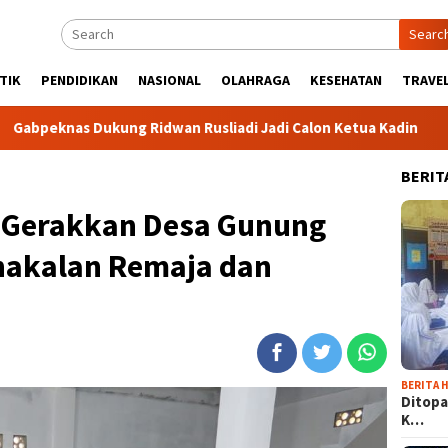
Searc
TIK
PENDIDIKAN
NASIONAL
OLAHRAGA
KESEHATAN
TRAVEL
kung Ridwan Rusliadi Jadi Calon Ketua Kadin
Komunitas T
BERIT
 Gerakkan Desa Gunung
nakalan Remaja dan
BERITA H
Ditopa
K…