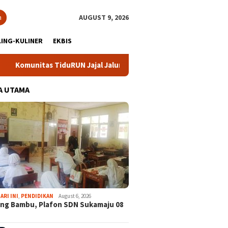
h
AUGUST 9, 2026
ING-KULINER
EKBIS
iduRUN Jajal Jalur Baru Trekking dan Trail Run
DPC Part
A UTAMA
ARI INI
,
PENDIDIKAN
August 6, 2026
ng Bambu, Plafon SDN Sukamaju 08