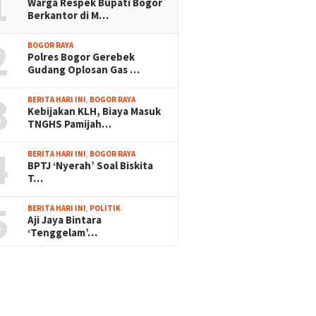
1
Warga Respek Bupati Bogor
Berkantor di M…
2
BOGOR RAYA
Polres Bogor Gerebek
Gudang Oplosan Gas …
3
BERITA HARI INI
,
BOGOR RAYA
Kebijakan KLH, Biaya Masuk
TNGHS Pamijah…
4
BERITA HARI INI
,
BOGOR RAYA
BPTJ ‘Nyerah’ Soal Biskita
T…
5
BERITA HARI INI
,
POLITIK
Aji Jaya Bintara
‘Tenggelam’…