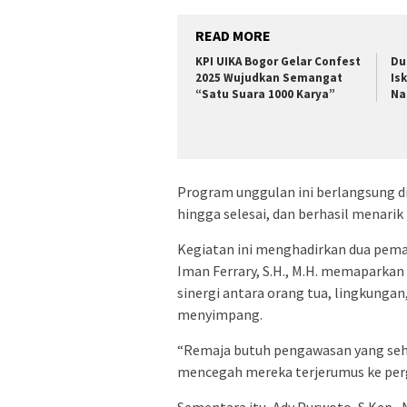
READ MORE
KPI UIKA Bogor Gelar Confest
Du
2025 Wujudkan Semangat
Is
“Satu Suara 1000 Karya”
Na
Program unggulan ini berlangsung di
hingga selesai, dan berhasil menari
Kegiatan ini menghadirkan dua pemat
Iman Ferrary, S.H., M.H. memaparka
sinergi antara orang tua, lingkunga
menyimpang.
“Remaja butuh pengawasan yang sehat
mencegah mereka terjerumus ke perg
Sementara itu, Ady Purwoto, S.Kep., 