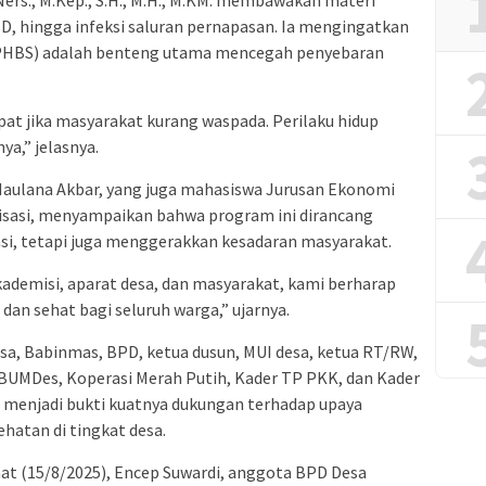
BD, hingga infeksi saluran pernapasan. Ia mengingatkan
 (PHBS) adalah benteng utama mencegah penyebaran
at jika masyarakat kurang waspada. Perilaku hidup
ya,” jelasnya.
aulana Akbar, yang juga mahasiswa Jurusan Ekonomi
erisasi, menyampaikan bahwa program ini dirancang
i, tetapi juga menggerakkan kesadaran masyarakat.
ademisi, aparat desa, dan masyarakat, kami berharap
dan sehat bagi seluruh warga,” ujarnya.
insa, Babinmas, BPD, ketua dusun, MUI desa, ketua RT/RW,
BUMDes, Koperasi Merah Putih, Kader TP PKK, dan Kader
ni menjadi bukti kuatnya dukungan terhadap upaya
atan di tingkat desa.
t (15/8/2025), Encep Suwardi, anggota BPD Desa