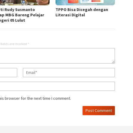
ti Rudy Susmanto
TPPO Bisa Dicegah dengan
ap MBG Bareng Pelajar
Literasi Digital
geri 05 Lulut
 fields are marked
*
his browser for the next time I comment.