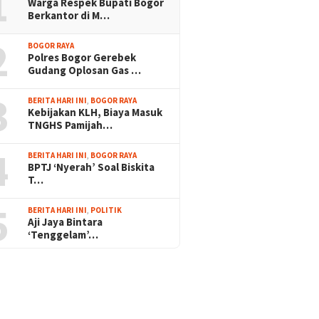
1
Warga Respek Bupati Bogor
Berkantor di M…
2
BOGOR RAYA
Polres Bogor Gerebek
Gudang Oplosan Gas …
3
BERITA HARI INI
,
BOGOR RAYA
Kebijakan KLH, Biaya Masuk
TNGHS Pamijah…
4
BERITA HARI INI
,
BOGOR RAYA
BPTJ ‘Nyerah’ Soal Biskita
T…
5
BERITA HARI INI
,
POLITIK
Aji Jaya Bintara
‘Tenggelam’…