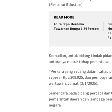
(Restoratif Justice).
READ MORE
Adira Expo Merdeka
Di
Tawarkan Bunga 1,76 Persen
Mu
Sa
Pe
Kemudian, untuk bidang tindak pidan
antaranya masuk tahap penuntutan, d
“Perkara yang sedang dalam tahap p
sebesar Rp2.309.025, dan pembayaran 
wartawan, Jumat (3/1/2025).
Sementara pada didang perdata dan 
pemerintah daerah dan lembaga peme
negara.