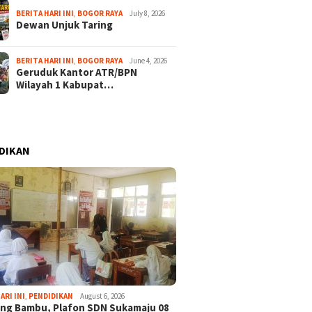
BERITA HARI INI
,
BOGOR RAYA
July 8, 2026
Dewan Unjuk Taring
BERITA HARI INI
,
BOGOR RAYA
June 4, 2026
Geruduk Kantor ATR/BPN
Wilayah 1 Kabupat…
DIKAN
ARI INI
,
PENDIDIKAN
August 6, 2026
ng Bambu, Plafon SDN Sukamaju 08