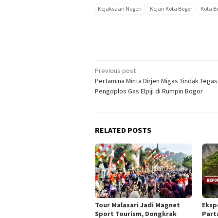
Kejaksaan Negeri
Kejari Kota Bogor
Kota B
Post
Previous post
Pertamina Minta Dirjen Migas Tindak Tegas
navigation
Pengoplos Gas Elpiji di Rumpin Bogor
RELATED POSTS
Tour Malasari Jadi Magnet
Eksp
Sport Tourism, Dongkrak
Part