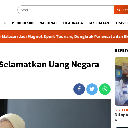
Searc
TIK
PENDIDIKAN
NASIONAL
OLAHRAGA
KESEHATAN
TRAVEL
i Magnet Sport Tourism, Dongkrak Pariwisata dan Ekonomi Kabup
BERIT
r Selamatkan Uang Negara
BERITA H
Ditopa
K…