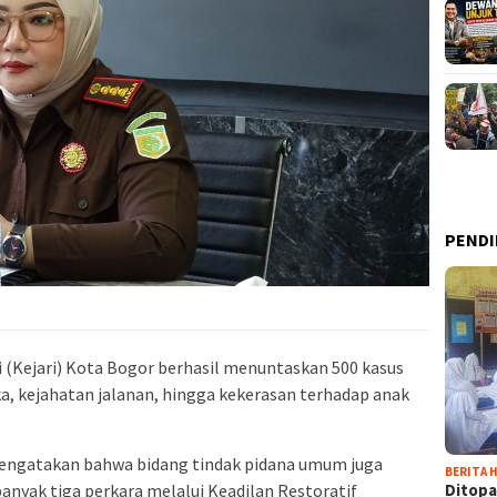
PENDI
 (Kejari) Kota Bogor berhasil menuntaskan 500 kasus
a, kejahatan jalanan, hingga kekerasan terhadap anak
mengatakan bahwa bidang tindak pidana umum juga
BERITA H
Ditopa
anyak tiga perkara melalui Keadilan Restoratif