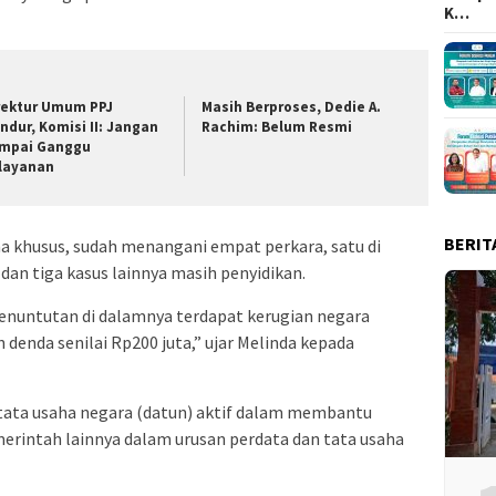
K…
rektur Umum PPJ
Masih Berproses, Dedie A.
ndur, Komisi II: Jangan
Rachim: Belum Resmi
mpai Ganggu
layanan
BERIT
a khusus, sudah menangani empat perkara, satu di
an tiga kasus lainnya masih penyidikan.
enuntutan di dalamnya terdapat kerugian negara
denda senilai Rp200 juta,” ujar Melinda kepada
tata usaha negara (datun) aktif dalam membantu
rintah lainnya dalam urusan perdata dan tata usaha