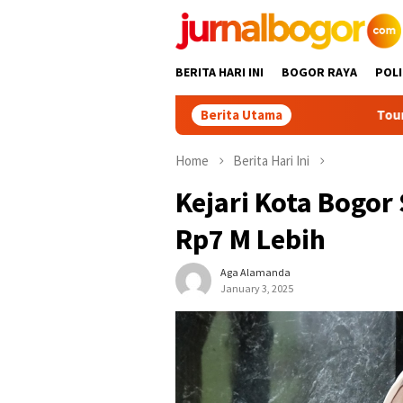
Skip
to
content
BERITA HARI INI
BOGOR RAYA
POLI
Berita Utama
Tour Malasari Jad
Home
Berita Hari Ini
Kejari Kota Bogo
Rp7 M Lebih
Aga Alamanda
January 3, 2025