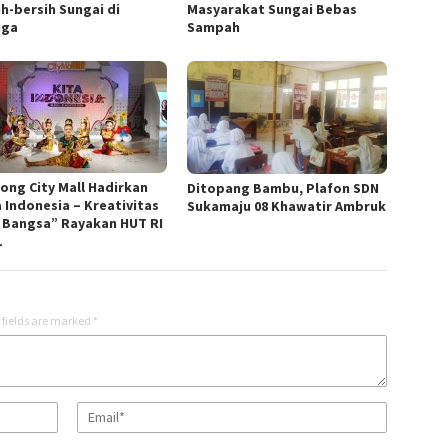
ih-bersih Sungai di
Masyarakat Sungai Bebas
nga
Sampah
nong City Mall Hadirkan
Ditopang Bambu, Plafon SDN
a Indonesia – Kreativitas
Sukamaju 08 Khawatir Ambruk
 Bangsa” Rayakan HUT RI
1
 fields are marked
*