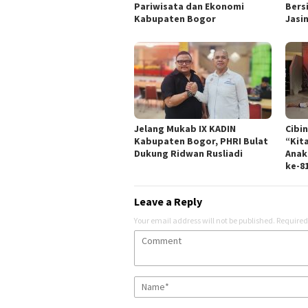
Pariwisata dan Ekonomi
Bers
Kabupaten Bogor
Jasi
Jelang Mukab IX KADIN
Cibi
Kabupaten Bogor, PHRI Bulat
“Kit
Dukung Ridwan Rusliadi
Anak
ke-8
Leave a Reply
Your email address will not be published.
Required