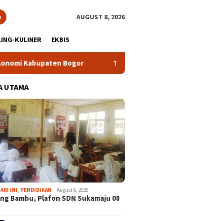
h
AUGUST 8, 2026
ING-KULINER
EKBIS
aten Bogor
Tour Malasari Halimun Salak Kian Diminati, Ra
A UTAMA
ARI INI
,
PENDIDIKAN
August 6, 2026
ng Bambu, Plafon SDN Sukamaju 08