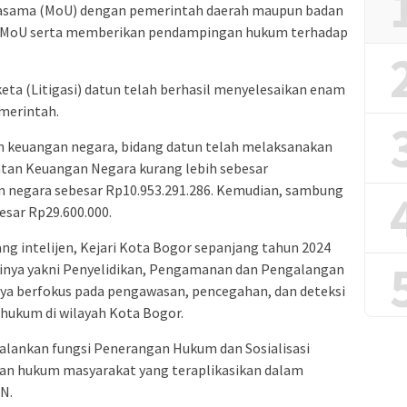
jasama (MoU) dengan pemerintah daerah maupun badan
3 MoU serta memberikan pendampingan hukum terhadap
ta (Litigasi) datun telah berhasil menyelesaikan enam
merintah.
n keuangan negara, bidang datun telah melaksanakan
atan Keuangan Negara kurang lebih sebesar
n negara sebesar Rp10.953.291.286. Kemudian, sambung
esar Rp29.600.000.
ang intelijen, Kejari Kota Bogor sepanjang tahun 2024
inya yakni Penyelidikan, Pengamanan dan Pengalangan
nya berfokus pada pengawasan, pencegahan, dan deteksi
 hukum di wilayah Kota Bogor.
jalankan fungsi Penerangan Hukum dan Sosialisasi
n hukum masyarakat yang teraplikasikan dalam
N.