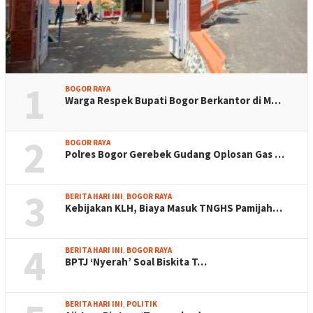
1
BOGOR RAYA
Warga Respek Bupati Bogor Berkantor di M…
2
BOGOR RAYA
Polres Bogor Gerebek Gudang Oplosan Gas …
3
BERITA HARI INI
,
BOGOR RAYA
Kebijakan KLH, Biaya Masuk TNGHS Pamijah…
4
BERITA HARI INI
,
BOGOR RAYA
BPTJ ‘Nyerah’ Soal Biskita T…
BERITA HARI INI
,
POLITIK