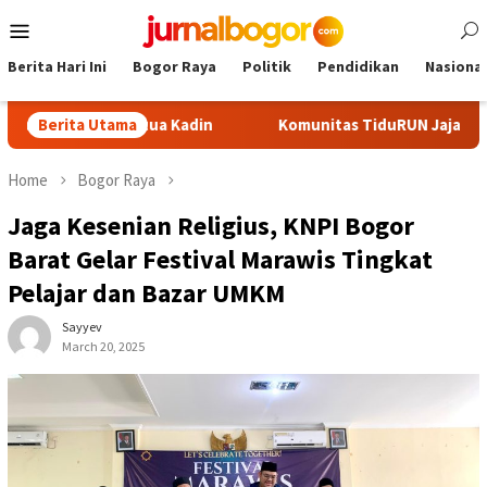
Skip
Mobile
to
Menu
content
Berita Hari Ini
Bogor Raya
Politik
Pendidikan
Nasional
lon Ketua Kadin
Berita Utama
Komunitas TiduRUN Jajal Jalur Baru Trek
Home
Bogor Raya
Jaga Kesenian Religius, KNPI Bogor
Barat Gelar Festival Marawis Tingkat
Pelajar dan Bazar UMKM
Sayyev
March 20, 2025