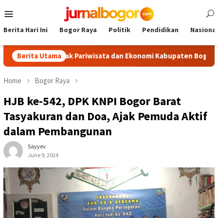
Skip
Mobile
to
Menu
content
Berita Hari Ini
Bogor Raya
Politik
Pendidikan
Nasional
, Dongkrak Pariwisata dan Ekonomi Kabupaten Bogor
Berita Utama
Tour
Home
Bogor Raya
HJB ke-542, DPK KNPI Bogor Barat
Tasyakuran dan Doa, Ajak Pemuda Aktif
dalam Pembangunan
Sayyev
June 9, 2024