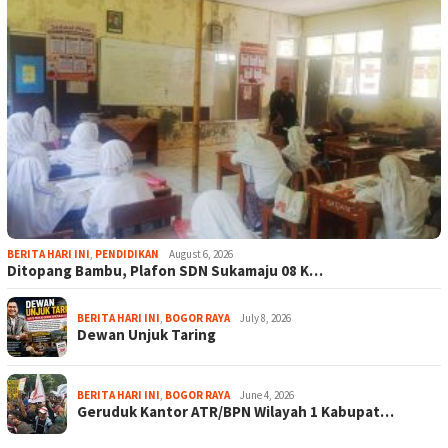
BERITA HARI INI
,
PENDIDIKAN
August 6, 2026
Ditopang Bambu, Plafon SDN Sukamaju 08 K…
BERITA HARI INI
,
BOGOR RAYA
July 8, 2026
Dewan Unjuk Taring
BERITA HARI INI
,
BOGOR RAYA
June 4, 2026
Geruduk Kantor ATR/BPN Wilayah 1 Kabupat…