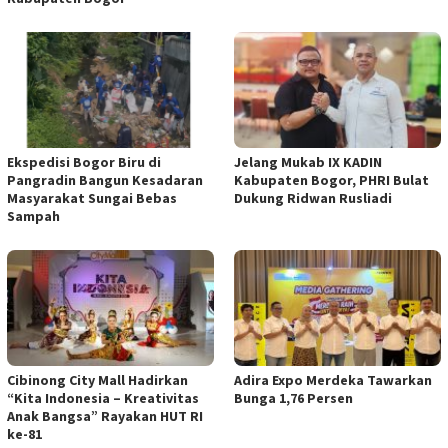
Ekspedisi Bogor Biru di
Jelang Mukab IX KADIN
Pangradin Bangun Kesadaran
Kabupaten Bogor, PHRI Bulat
Masyarakat Sungai Bebas
Dukung Ridwan Rusliadi
Sampah
Cibinong City Mall Hadirkan
Adira Expo Merdeka Tawarkan
“Kita Indonesia – Kreativitas
Bunga 1,76 Persen
Anak Bangsa” Rayakan HUT RI
ke-81