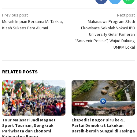
Post
Previous post
Next post
Meraih Impian Bersama IAI Tazkia,
Mahasiswa Program Studi
navigation
Kisah Sukses Para Alumni
Ekowisata Sekolah Vokasi IPB
University Gelar Pameran
“Souvenir Pesisir”, Wujud Dukung
UMKM Lokal
RELATED POSTS
Tour Malasari Jadi Magnet
Ekspedisi Bogor Biru ke-5,
Sport Tourism, Dongkrak
Partai Demokrat Lakukan
Pariwisata dan Ekonomi
Bersih-bersih Sungai di Jasinga
Kabupaten Bogor