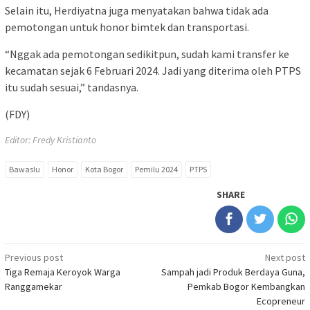
Selain itu, Herdiyatna juga menyatakan bahwa tidak ada
pemotongan untuk honor bimtek dan transportasi.
“Nggak ada pemotongan sedikitpun, sudah kami transfer ke
kecamatan sejak 6 Februari 2024. Jadi yang diterima oleh PTPS
itu sudah sesuai,” tandasnya.
(FDY)
Editor: Fredy Kristianto
Bawaslu
Honor
Kota Bogor
Pemilu 2024
PTPS
SHARE
Post
Previous post
Next post
Tiga Remaja Keroyok Warga
Sampah jadi Produk Berdaya Guna,
navigation
Ranggamekar
Pemkab Bogor Kembangkan
Ecopreneur