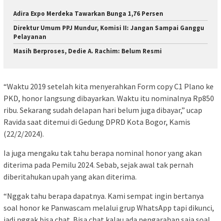
Adira Expo Merdeka Tawarkan Bunga 1,76 Persen
Direktur Umum PPJ Mundur, Komisi II: Jangan Sampai Ganggu
Pelayanan
Masih Berproses, Dedie A. Rachim: Belum Resmi
“Waktu 2019 setelah kita menyerahkan Form copy C1 Plano ke
PKD, honor langsung dibayarkan. Waktu itu nominalnya Rp850
ribu. Sekarang sudah delapan hari belum juga dibayar,” ucap
Ravida saat ditemui di Gedung DPRD Kota Bogor, Kamis
(22/2/2024).
Ia juga mengaku tak tahu berapa nominal honor yang akan
diterima pada Pemilu 2024. Sebab, sejak awal tak pernah
diberitahukan upah yang akan diterima.
“Nggak tahu berapa dapatnya. Kami sempat ingin bertanya
soal honor ke Panwascam melalui grup WhatsApp tapi dikunci,
jadi nggak bisa chat. Bisa chat kalau ada pengarahan saja soal