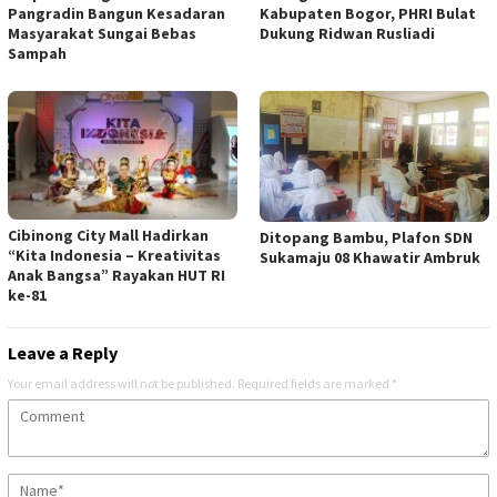
Pangradin Bangun Kesadaran
Kabupaten Bogor, PHRI Bulat
Masyarakat Sungai Bebas
Dukung Ridwan Rusliadi
Sampah
Cibinong City Mall Hadirkan
Ditopang Bambu, Plafon SDN
“Kita Indonesia – Kreativitas
Sukamaju 08 Khawatir Ambruk
Anak Bangsa” Rayakan HUT RI
ke-81
Leave a Reply
Your email address will not be published.
Required fields are marked
*