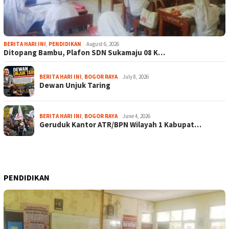
BERITA HARI INI
,
PENDIDIKAN
August 6, 2026
Ditopang Bambu, Plafon SDN Sukamaju 08 K…
BERITA HARI INI
,
BOGOR RAYA
July 8, 2026
Dewan Unjuk Taring
BERITA HARI INI
,
BOGOR RAYA
June 4, 2026
Geruduk Kantor ATR/BPN Wilayah 1 Kabupat…
PENDIDIKAN