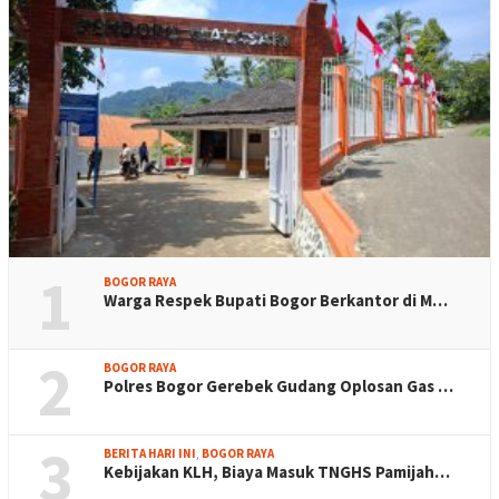
1
BOGOR RAYA
Warga Respek Bupati Bogor Berkantor di M…
2
BOGOR RAYA
Polres Bogor Gerebek Gudang Oplosan Gas …
3
BERITA HARI INI
,
BOGOR RAYA
Kebijakan KLH, Biaya Masuk TNGHS Pamijah…