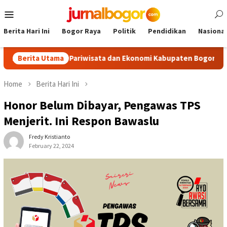
Skip
Mobile
to
Menu
content
Berita Hari Ini
Bogor Raya
Politik
Pendidikan
Nasional
Dongkrak Pariwisata dan Ekonomi Kabupaten Bogor
Berita Utama
Tour M
Home
Berita Hari Ini
Honor Belum Dibayar, Pengawas TPS
Menjerit. Ini Respon Bawaslu
Fredy Kristianto
February 22, 2024