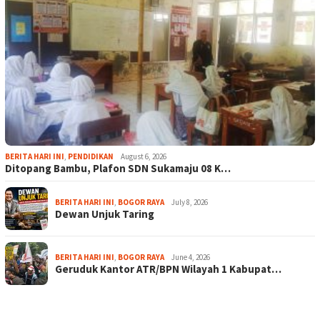
BERITA HARI INI
,
PENDIDIKAN
August 6, 2026
Ditopang Bambu, Plafon SDN Sukamaju 08 K…
BERITA HARI INI
,
BOGOR RAYA
July 8, 2026
Dewan Unjuk Taring
BERITA HARI INI
,
BOGOR RAYA
June 4, 2026
Geruduk Kantor ATR/BPN Wilayah 1 Kabupat…