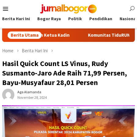
Skip
Mobile
to
Menu
content
Berita Hari Ini
Bogor Raya
Politik
Pendidikan
Nasional
di Calon Ketua Kadin
Berita Utama
Komunitas TiduRUN Jajal Jalur Baru
Home
Berita Hari Ini
Hasil Quick Count LS Vinus, Rudy
Susmanto-Jaro Ade Raih 71,99 Persen,
Bayu-Musyafaur 28,01 Persen
Aga Alamanda
November 28, 2024