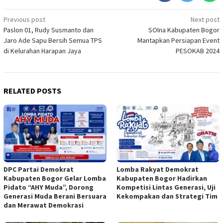
Post
Previous post
Next post
Paslon 01, Rudy Susmanto dan
SOIna Kabupaten Bogor
navigation
Jaro Ade Sapu Bersih Semua TPS
Mantapkan Persiapan Event
di Kelurahan Harapan Jaya
PESOKAB 2024
RELATED POSTS
DPC Partai Demokrat
Lomba Rakyat Demokrat
Kabupaten Bogor Gelar Lomba
Kabupaten Bogor Hadirkan
Pidato “AHY Muda”, Dorong
Kompetisi Lintas Generasi, Uji
Generasi Muda Berani Bersuara
Kekompakan dan Strategi Tim
dan Merawat Demokrasi