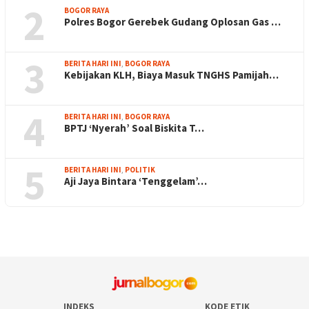
2
BOGOR RAYA
Polres Bogor Gerebek Gudang Oplosan Gas …
3
BERITA HARI INI
,
BOGOR RAYA
Kebijakan KLH, Biaya Masuk TNGHS Pamijah…
4
BERITA HARI INI
,
BOGOR RAYA
BPTJ ‘Nyerah’ Soal Biskita T…
5
BERITA HARI INI
,
POLITIK
Aji Jaya Bintara ‘Tenggelam’…
INDEKS
KODE ETIK