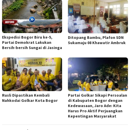
Ekspedisi Bogor Biru ke-5,
Ditopang Bambu, Plafon SDN
Partai Demokrat Lakukan
Sukamaju 08 Khawatir Ambruk
Bersih-bersih Sungai di Jasinga
Rusli Dipastikan Kembali
Partai Golkar Sikapi Persoalan
Nahkodai Golkar Kota Bogor
di Kabupaten Bogor dengan
Kedewasaan, Jaro Ade: Kita
Harus Pro Aktif Perjuangkan
Kepentingan Masyarakat