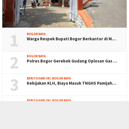
1
BOGOR RAYA
Warga Respek Bupati Bogor Berkantor di M…
2
BOGOR RAYA
Polres Bogor Gerebek Gudang Oplosan Gas …
3
BERITA HARI INI
,
BOGOR RAYA
Kebijakan KLH, Biaya Masuk TNGHS Pamijah…
4
BERITA HARI INI
,
BOGOR RAYA
BPTJ ‘Nyerah’ Soal Biskita T…
5
BERITA HARI INI
,
POLITIK
Aji Jaya Bintara ‘Tenggelam’…