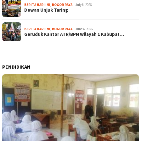
BERITA HARI INI
,
BOGOR RAYA
July 8, 2026
Dewan Unjuk Taring
BERITA HARI INI
,
BOGOR RAYA
June 4, 2026
Geruduk Kantor ATR/BPN Wilayah 1 Kabupat…
PENDIDIKAN