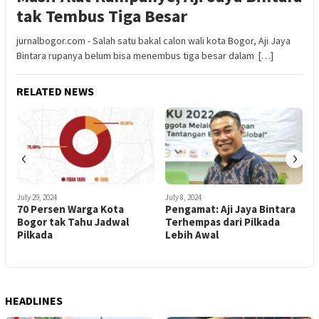
tak Tembus Tiga Besar
jurnalbogor.com - Salah satu bakal calon wali kota Bogor, Aji Jaya
Bintara rupanya belum bisa menembus tiga besar dalam […]
RELATED NEWS
‹
›
July 29, 2024
July 8, 2024
A
70 Persen Warga Kota
Pengamat: Aji Jaya Bintara
Y
Bogor tak Tahu Jadwal
Terhempas dari Pilkada
Pilkada
Lebih Awal
HEADLINES