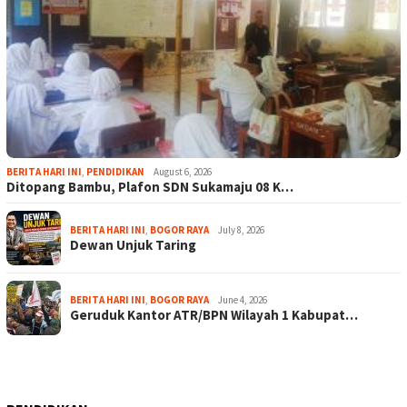
BERITA HARI INI
,
PENDIDIKAN
August 6, 2026
Ditopang Bambu, Plafon SDN Sukamaju 08 K…
BERITA HARI INI
,
BOGOR RAYA
July 8, 2026
Dewan Unjuk Taring
BERITA HARI INI
,
BOGOR RAYA
June 4, 2026
Geruduk Kantor ATR/BPN Wilayah 1 Kabupat…