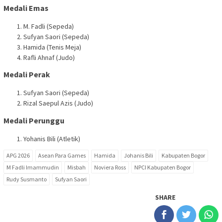
Medali Emas
M. Fadli (Sepeda)
Sufyan Saori (Sepeda)
Hamida (Tenis Meja)
Rafli Ahnaf (Judo)
Medali Perak
Sufyan Saori (Sepeda)
Rizal Saepul Azis (Judo)
Medali Perunggu
Yohanis Bili (Atletik)
APG 2026
Asean Para Games
Hamida
Johanis Bili
Kabupaten Bogor
M Fadli Imammudin
Misbah
Noviera Ross
NPCI Kabupaten Bogor
Rudy Susmanto
Suf­yan Saori
SHARE