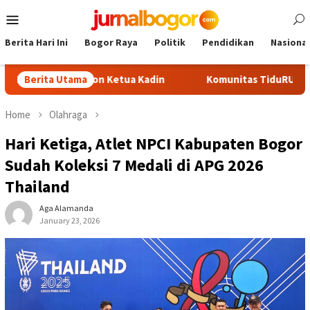
Skip
Mobile
to
Menu
content
Berita Hari Ini
Bogor Raya
Politik
Pendidikan
Nasional
adi Calon Ketua Kadin
Berita Utama
Komunitas TiduRUN Jajal Jalur Bar
Home
Olahraga
Hari Ketiga, Atlet NPCI Kabupaten Bogor
Sudah Koleksi 7 Medali di APG 2026
Thailand
Aga Alamanda
January 23, 2026