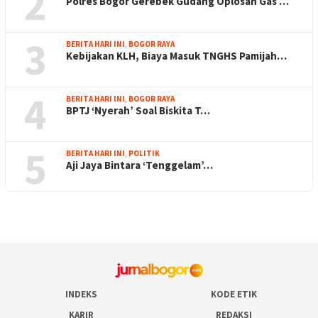
2
Polres Bogor Gerebek Gudang Oplosan Gas …
3
BERITA HARI INI
,
BOGOR RAYA
Kebijakan KLH, Biaya Masuk TNGHS Pamijah…
4
BERITA HARI INI
,
BOGOR RAYA
BPTJ ‘Nyerah’ Soal Biskita T…
5
BERITA HARI INI
,
POLITIK
Aji Jaya Bintara ‘Tenggelam’…
INDEKS
KODE ETIK
KARIR
REDAKSI