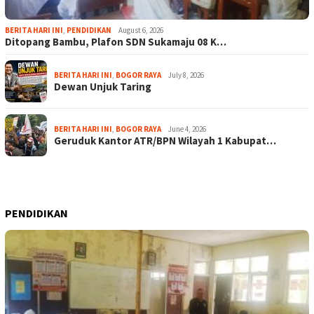
BERITA HARI INI
,
PENDIDIKAN
August 6, 2026
Ditopang Bambu, Plafon SDN Sukamaju 08 K…
BERITA HARI INI
,
BOGOR RAYA
July 8, 2026
Dewan Unjuk Taring
BERITA HARI INI
,
BOGOR RAYA
June 4, 2026
Geruduk Kantor ATR/BPN Wilayah 1 Kabupat…
PENDIDIKAN