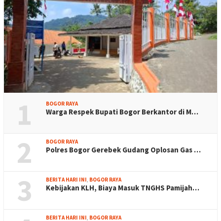
1
BOGOR RAYA
Warga Respek Bupati Bogor Berkantor di M…
2
BOGOR RAYA
Polres Bogor Gerebek Gudang Oplosan Gas …
3
BERITA HARI INI
,
BOGOR RAYA
Kebijakan KLH, Biaya Masuk TNGHS Pamijah…
BERITA HARI INI
,
BOGOR RAYA