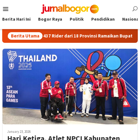
Skip
Mobile
to
Menu
content
Berita Hari Ini
Bogor Raya
Politik
Pendidikan
Nasional
arat
Berita Utama
437 Rider dari 18 Provinsi Ramaikan Bupati Cup 2026 
January 23, 2026
Hari Ketiga, Atlet NPCI Kabupaten