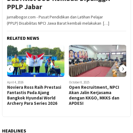
PPLP Jabar
jurnalbogor.com - Pusat Pendidikan dan Latihan Pelajar
(PPLP) Disabilitas NPCI Jawa Barat kembali melakukan […]
RELATED NEWS
‹
›
April 4, 2026
October 8, 2025
N
Noviera Ross Raih Prestasi
Open Recruitment, NPCI
an
Fantastis Pada Ajang
Akan Jalin Kerjasama
Bangkok Hyundai World
dengan KKGO, MKKS dan
Archery Para Series 2026
APDESI
HEADLINES