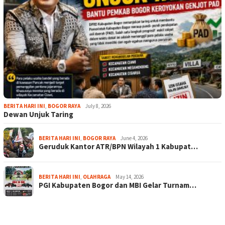
BERITA HARI INI
,
BOGOR RAYA
July 8, 2026
Dewan Unjuk Taring
BERITA HARI INI
,
BOGOR RAYA
June 4, 2026
Geruduk Kantor ATR/BPN Wilayah 1 Kabupat…
BERITA HARI INI
,
OLAHRAGA
May 14, 2026
PGI Kabupaten Bogor dan MBI Gelar Turnam…