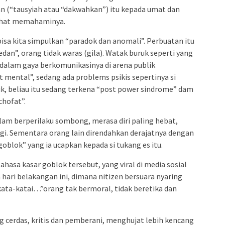
n (“tausyiah atau “dakwahkan”) itu kepada umat dan
 sehat memahaminya.
bisa kita simpulkan “paradok dan anomali”. Perbuatan itu
n”, orang tidak waras (gila). Watak buruk seperti yang
si dalam gaya berkomunikasinya di arena publik
it mental”, sedang ada problems psikis sepertinya si
k, beliau itu sedang terkena “post power sindrome” dam
chofat”.
alam berperilaku sombong, merasa diri paling hebat,
nggi. Sementara orang lain direndahkan derajatnya dengan
goblok” yang ia ucapkan kepada si tukang es itu.
hasa kasar goblok tersebut, yang viral di media sosial
hari belakangan ini, dimana nitizen bersuara nyaring
kata-katai…”orang tak bermoral, tidak beretika dan
ang cerdas, kritis dan pemberani, menghujat lebih kencang