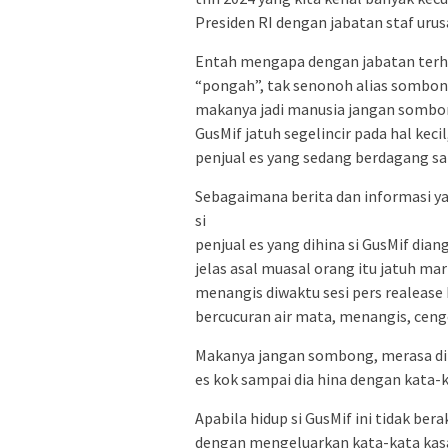
Presiden RI dengan jabatan staf urus
Entah mengapa dengan jabatan terho
“pongah”, tak senonoh alias sombong
makanya jadi manusia jangan sombon
GusMif jatuh segelincir pada hal kec
penjual es yang sedang berdagang s
Sebagaimana berita dan informasi yan
si
penjual es yang dihina si GusMif dia
jelas asal muasal orang itu jatuh m
menangis diwaktu sesi pers realeas
bercucuran air mata, menangis, cenge
Makanya jangan sombong, merasa diri 
es kok sampai dia hina dengan kata-
Apabila hidup si GusMif ini tidak be
dengan mengeluarkan kata-kata kasa