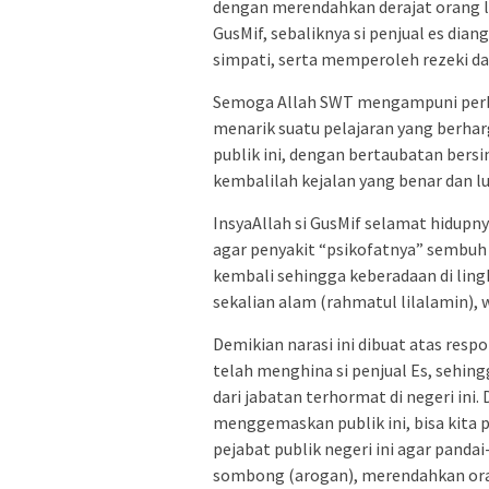
dengan merendahkan derajat orang lai
GusMif, sebaliknya si penjual es di
simpati, serta memperoleh rezeki da
Semoga Allah SWT mengampuni perbua
menarik suatu pelajaran yang berha
publik ini, dengan bertaubatan bers
kembalilah kejalan yang benar dan lu
InsyaAllah si GusMif selamat hidupny
agar penyakit “psikofatnya” sembuh d
kembali sehingga keberadaan di li
sekalian alam (rahmatul lilalamin),
Demikian narasi ini dibuat atas resp
telah menghina si penjual Es, sehin
dari jabatan terhormat di negeri in
menggemaskan publik ini, bisa kita pe
pejabat publik negeri ini agar panda
sombong (arogan), merendahkan ora