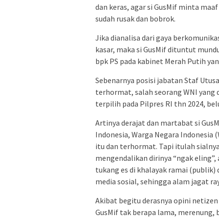
dan keras, agar si GusMif minta maaf
sudah rusak dan bobrok.
Jika dianalisa dari gaya berkomunika
kasar, maka si GusMif dituntut mundu
bpk PS pada kabinet Merah Putih yan
Sebenarnya posisi jabatan Staf Utusa
terhormat, salah seorang WNI yang d
terpilih pada Pilpres RI thn 2024, be
Artinya derajat dan martabat si Gus
Indonesia, Warga Negara Indonesia 
itu dan terhormat. Tapi itulah sialny
mengendalikan dirinya “ngak eling”,
tukang es di khalayak ramai (publik) 
media sosial, sehingga alam jagat ra
Akibat begitu derasnya opini netizen
GusMif tak berapa lama, merenung, 