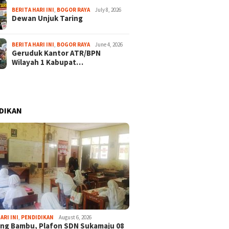
BERITA HARI INI
,
BOGOR RAYA
July 8, 2026
Dewan Unjuk Taring
BERITA HARI INI
,
BOGOR RAYA
June 4, 2026
Geruduk Kantor ATR/BPN
Wilayah 1 Kabupat…
DIKAN
ARI INI
,
PENDIDIKAN
August 6, 2026
ng Bambu, Plafon SDN Sukamaju 08