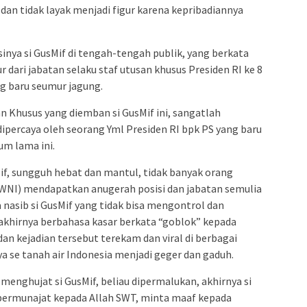
 dan tidak layak menjadi figur karena kepribadiannya
sinya si GusMif di tengah-tengah publik, yang berkata
r dari jabatan selaku staf utusan khusus Presiden RI ke 8
g baru seumur jagung.
n Khusus yang diemban si GusMif ini, sangatlah
ipercaya oleh seorang Yml Presiden RI bpk PS yang baru
lum lama ini.
Mif, sungguh hebat dan mantul, tidak banyak orang
(WNI) mendapatkan anugerah posisi dan jabatan semulia
a nasib si GusMif yang tidak bisa mengontrol dan
 akhirnya berbahasa kasar berkata “goblok” kepada
dan kejadian tersebut terekam dan viral di berbagai
ya se tanah air Indonesia menjadi geger dan gaduh.
 menghujat si GusMif, beliau dipermalukan, akhirnya si
bermunajat kepada Allah SWT, minta maaf kepada