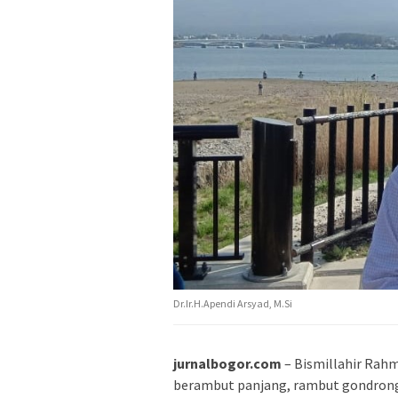
Dr.Ir.H.Apendi Arsyad, M.Si
jurnalbogor.com
– Bismillahir Rahm
berambut panjang, rambut gondrong, 