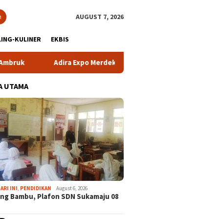
h
AUGUST 7, 2026
ING-KULINER
EKBIS
ira Expo Merdeka Tawarkan Bunga 1,76 Persen
Atlet NPC
A UTAMA
ARI INI
,
PENDIDIKAN
August 6, 2026
ng Bambu, Plafon SDN Sukamaju 08