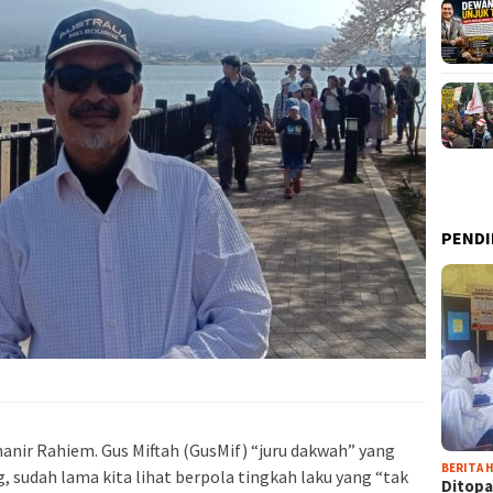
PENDI
anir Rahiem. Gus Miftah (GusMif) “juru dakwah” yang
BERITA H
sudah lama kita lihat berpola tingkah laku yang “tak
Ditopa