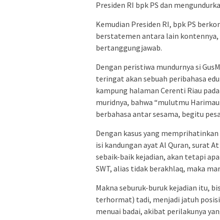
Presiden RI bpk PS dan mengundurkan 
Kemudian Presiden RI, bpk PS berko
berstatemen antara lain kontennya, 
bertanggungjawab.
Dengan peristiwa mundurnya si GusMif
teringat akan sebuah peribahasa eduk
kampung halaman Cerenti Riau pada 
muridnya, bahwa “mulutmu Harimau
berbahasa antar sesama, begitu pesa
Dengan kasus yang memprihatinkan d
isi kandungan ayat Al Quran, surat At
sebaik-baik kejadian, akan tetapi ap
SWT, alias tidak berakhlaq, maka man
Makna seburuk-buruk kejadian itu, bi
terhormat) tadi, menjadi jatuh posis
menuai badai, akibat perilakunya yan