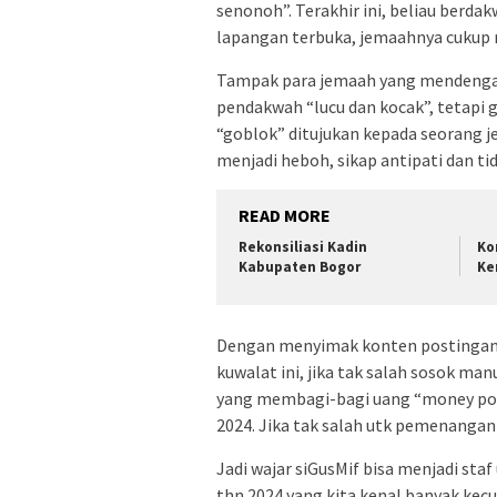
senonoh”. Terakhir ini, beliau berda
lapangan terbuka, jemaahnya cukup 
Tampak para jemaah yang mendengar 
pendakwah “lucu dan kocak”, tetapi 
“goblok” ditujukan kepada seorang 
menjadi heboh, sikap antipati dan tid
READ MORE
Rekonsiliasi Kadin
Ko
Kabupaten Bogor
Ke
Dengan menyimak konten postingan da
kuwalat ini, jika tak salah sosok ma
yang membagi-bagi uang “money poli
2024. Jika tak salah utk pemenangan
Jadi wajar siGusMif bisa menjadi staf
thn 2024 yang kita kenal banyak kec