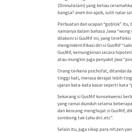
(Dinnulislam) yang beliau ceramahka
bangsa? aneh bin ajaib, sulit nalar
Perbuatan dan ucapan “goblok” itu, 
namanya dalam bahasa Jawa “wong eda
dilakoni si GusMif ini, yang tereflek
mengindentifikasi diri si GusMif “sak
GusMif, kemungkinan secara hipoteti
atau mungkin juga penyakit jiwa “psi
Orang terkena psichofat, ditandai d
tinggi hati, merasa derajat lebih ti
ujaran kata-kata kasar seperti kata “
Sekarang si GusMif konsekwensi berba
yang ramai diunduh selama beberapa 
dan kencang menghujat si GusMif, di
sombong tak tahu diri..etc”.
Selain itu, juga sikap para nitizen y