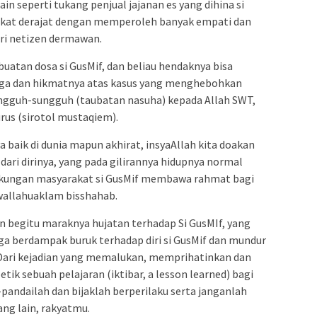
n seperti tukang penjual jajanan es yang dihina si
angkat derajat dengan memperoleh banyak empati dan
ri netizen dermawan.
tan dosa si GusMif, dan beliau hendaknya bisa
rga dan hikmatnya atas kasus yang menghebohkan
ingguh-sungguh (taubatan nasuha) kepada Allah SWT,
rus (sirotol mustaqiem).
a baik di dunia mapun akhirat, insyaAllah kita doakan
ari dirinya, yang pada gilirannya hidupnya normal
ngkungan masyarakat si GusMif membawa rahmat bagi
 wallahuaklam bisshahab.
on begitu maraknya hujatan terhadap Si GusMIf, yang
gga berdampak buruk terhadap diri si GusMif dan mundur
i. Dari kejadian yang memalukan, memprihatinkan dan
tik sebuah pelajaran (iktibar, a lesson learned) bagi
i-pandailah dan bijaklah berperilaku serta janganlah
ng lain, rakyatmu.