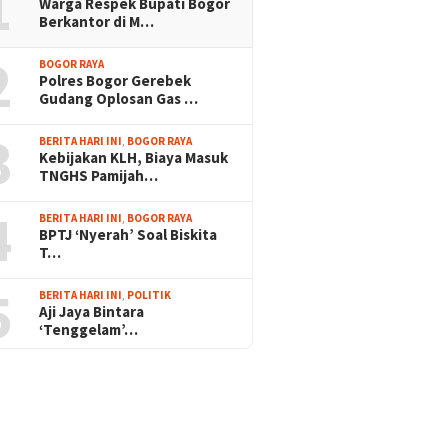
1
Warga Respek Bupati Bogor
Berkantor di M…
2
BOGOR RAYA
Polres Bogor Gerebek
Gudang Oplosan Gas …
3
BERITA HARI INI
,
BOGOR RAYA
Kebijakan KLH, Biaya Masuk
TNGHS Pamijah…
4
BERITA HARI INI
,
BOGOR RAYA
BPTJ ‘Nyerah’ Soal Biskita
T…
5
BERITA HARI INI
,
POLITIK
Aji Jaya Bintara
‘Tenggelam’…