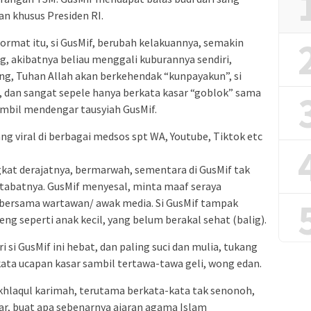
an khusus Presiden RI.
rmat itu, si GusMif, berubah kelakuannya, semakin
, akibatnya beliau menggali kuburannya sendiri,
g, Tuhan Allah akan berkehendak “kunpayakun”, si
il, dan sangat sepele hanya berkata kasar “goblok” sama
ambil mendengar tausyiah GusMif.
g viral di berbagai medsos spt WA, Youtube, Tiktok etc
ngkat derajatnya, bermarwah, sementara di GusMif tak
artabatnya. GusMif menyesal, minta maaf seraya
e bersama wartawan/ awak media. Si GusMif tampak
ng seperti anak kecil, yang belum berakal sehat (balig).
si GusMif ini hebat, dan paling suci dan mulia, tukang
kata ucapan kasar sambil tertawa-tawa geli, wong edan.
rakhlaqul karimah, terutama berkata-kata tak senonoh,
r, buat apa sebenarnya ajaran agama Islam