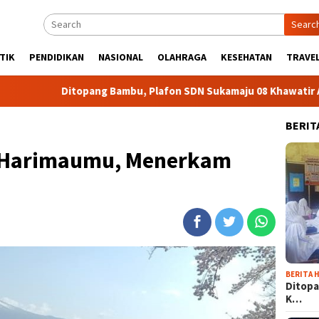
Searc
TIK
PENDIDIKAN
NASIONAL
OLAHRAGA
KESEHATAN
TRAVEL
ang Bambu, Plafon SDN Sukamaju 08 Khawatir Ambruk
Ad
BERIT
 Harimaumu, Menerkam
BERITA H
Ditopa
K…