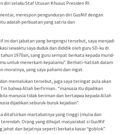
diri selaku Staf Utusan Khusus Presiden RI.
mentar, merespon pengunduran diri GusMif dengan
itu adalah perbuatan yang satria dan
 ini dari jabatan yang bergengsi tersebut, saya menjadi
asi sewaktu saya duduk dan dididik oleh guru SD-ku di
tahun 1970an, sang guru sempat berkata kepada murid-
mu untuk menerkam kepalamu”. Berhati-hatilah dalam
n moralnya, yang saya pahami dan ingat.
an memalukan tersebut, juga saya teringat pula akan
 Tin bahwa Allah berfirman.. “manusia itu dijadikan
abila manusia tidak beriman dan bertaqwa kepada Allah
usia dijadikan seburuk-buruk kejadian”.
sa ditafsirkan martabatnya yang tinggi (mulia dan
i terendah. Orang yang dihujat masyarakat si GusMif
g jahat dan bejatnya seperti berkata kasar “goblok”