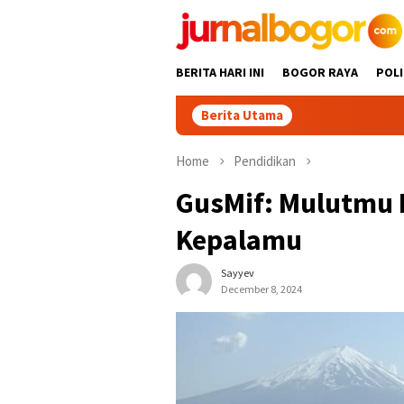
Skip
to
content
BERITA HARI INI
BOGOR RAYA
POLI
Berita Utama
Ditop
Home
Pendidikan
GusMif: Mulutmu
Kepalamu
Sayyev
December 8, 2024