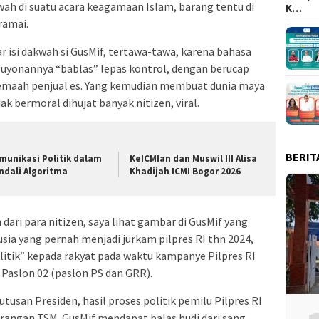
kwah di suatu acara keagamaan Islam, barang tentu di
K…
ramai.
isi dakwah si GusMif, tertawa-tawa, karena bahasa
guyonannya “bablas” lepas kontrol, dengan berucap
jemaah penjual es. Yang kemudian membuat dunia maya
ak bermoral dihujat banyak nitizen, viral.
BERIT
munikasi Politik dalam
KeICMIan dan Muswil III Alisa
ndali Algoritma
Khadijah ICMI Bogor 2026
ri para nitizen, saya lihat gambar di GusMif yang
nusia yang pernah menjadi jurkam pilpres RI thn 2024,
tik” kepada rakyat pada waktu kampanye Pilpres RI
 Paslon 02 (paslon PS dan GRR).
 utusan Presiden, hasil proses politik pemilu Pilpres RI
urangan TSM. GusMif mendapat balas budi dari sang