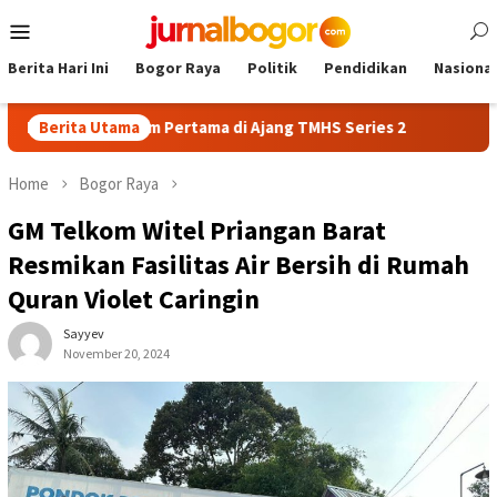
Skip
Mobile
to
Menu
content
Berita Hari Ini
Bogor Raya
Politik
Pendidikan
Nasional
aih Podium Pertama di Ajang TMHS Series 2
Berita Utama
AFKAB Bogor G
Home
Bogor Raya
GM Telkom Witel Priangan Barat
Resmikan Fasilitas Air Bersih di Rumah
Quran Violet Caringin
Sayyev
November 20, 2024