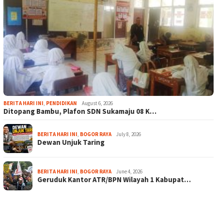
BERITA HARI INI
,
PENDIDIKAN
August 6, 2026
Ditopang Bambu, Plafon SDN Sukamaju 08 K…
BERITA HARI INI
,
BOGOR RAYA
July 8, 2026
Dewan Unjuk Taring
BERITA HARI INI
,
BOGOR RAYA
June 4, 2026
Geruduk Kantor ATR/BPN Wilayah 1 Kabupat…