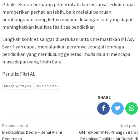
Pihak sekolah berharap pemerintah dan instansi terkait dapat
memberikan perhatian lebih, baik melalui bantuan
pembangunan ruang kelas maupun dukungan lain yang dapat
meningkatkan kualitas fasilitas pendidikan.
Langkah konkret sangat diperlukan untuk memastikan MI Asy
Syarifiyah dapat menjalankan perannya sebagai lembaga
pendidikan yang mendukung generasi muda dalam mencapai
masa depan yang lebih baik.
Penulis: Fitri AL
MI Asy Syarifiyah
sekolah rusak
SHARE
Post
Previous post
Next post
Elektabilitas Dedie – Jenal Alami
GM Telkom Witel Priangan Barat
navigation
Penurunan
Resmikan Fasilitas Air Bersih di