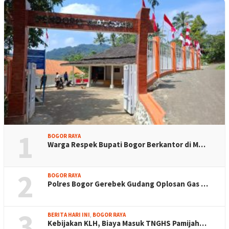
1
BOGOR RAYA
Warga Respek Bupati Bogor Berkantor di M…
2
BOGOR RAYA
Polres Bogor Gerebek Gudang Oplosan Gas …
3
BERITA HARI INI
,
BOGOR RAYA
Kebijakan KLH, Biaya Masuk TNGHS Pamijah…