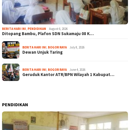
BERITA HARI INI
,
PENDIDIKAN
August 6, 2026
Ditopang Bambu, Plafon SDN Sukamaju 08 K…
BERITA HARI INI
,
BOGOR RAYA
July 8, 2026
Dewan Unjuk Taring
BERITA HARI INI
,
BOGOR RAYA
June 4, 2026
Geruduk Kantor ATR/BPN Wilayah 1 Kabupat…
PENDIDIKAN