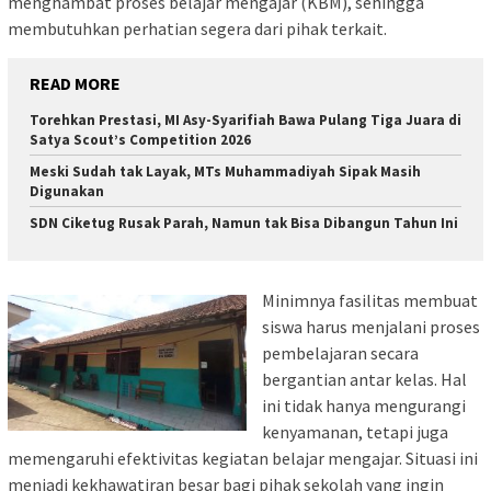
menghambat proses belajar mengajar (KBM), sehingga
membutuhkan perhatian segera dari pihak terkait.
READ MORE
Torehkan Prestasi, MI Asy-Syarifiah Bawa Pulang Tiga Juara di
Satya Scout’s Competition 2026
Meski Sudah tak Layak, MTs Muhammadiyah Sipak Masih
Digunakan
SDN Ciketug Rusak Parah, Namun tak Bisa Dibangun Tahun Ini
Minimnya fasilitas membuat
siswa harus menjalani proses
pembelajaran secara
bergantian antar kelas. Hal
ini tidak hanya mengurangi
kenyamanan, tetapi juga
memengaruhi efektivitas kegiatan belajar mengajar. Situasi ini
menjadi kekhawatiran besar bagi pihak sekolah yang ingin