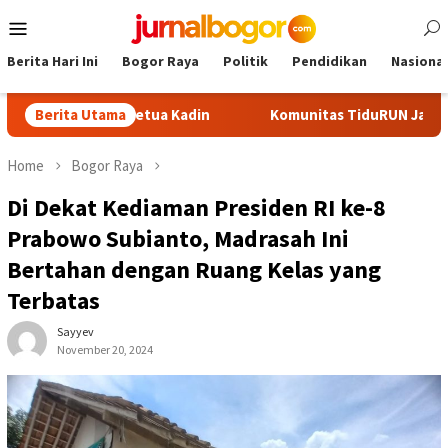
Skip
Mobile
to
Menu
content
Berita Hari Ini
Bogor Raya
Politik
Pendidikan
Nasional
 Calon Ketua Kadin
Berita Utama
Komunitas TiduRUN Jajal Jalur Baru Tr
Home
Bogor Raya
Di Dekat Kediaman Presiden RI ke-8
Prabowo Subianto, Madrasah Ini
Bertahan dengan Ruang Kelas yang
Terbatas
Sayyev
November 20, 2024