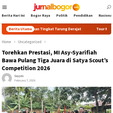
Skip
Mobile
to
Menu
content
Berita Hari Ini
Bogor Raya
Politik
Pendidikan
Nasional
jian Kenaikan Tingkat Tarung Derajat
Berita Utama
Tour Malasari Jadi
Home
Uncategorized
Torehkan Prestasi, MI Asy-Syarifiah
Bawa Pulang Tiga Juara di Satya Scout’s
Competition 2026
Sayyev
February 7, 2026