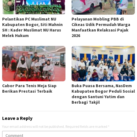
Pelantikan PC Muslimat NU
Pelayanan Mobling PBB di
Kabupaten Bogor, Siti Mahnin
Cikeas Udik Permudah Warga
SH : Kader Muslimat NU Harus
Manfaatkan Relaksasi Pajak
Melek Hukum
2026
Cabor Para Tenis Meja Siap
Buka Puasa Bersama, NasDem
Berikan Prestasi Terbaik
Kabupaten Bogor Peduli Sosial
dengan Santuni Yatim dan
Berbagi Takjil
Leave a Reply
Your email address will not be published.
Required fields are marked
*