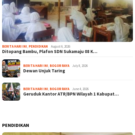
BERITA HARI INI
,
PENDIDIKAN
August 6, 2026
Ditopang Bambu, Plafon SDN Sukamaju 08 K…
BERITA HARI INI
,
BOGOR RAYA
July 8, 2026
Dewan Unjuk Taring
BERITA HARI INI
,
BOGOR RAYA
June 4, 2026
Geruduk Kantor ATR/BPN Wilayah 1 Kabupat…
PENDIDIKAN