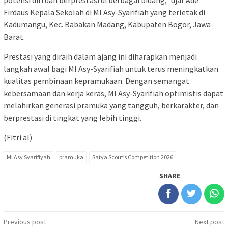
potensi diri dan berprestasi di berbagai bidang,” ujar Ade
Firdaus Kepala Sekolah di MI Asy-Syarifiah yang terletak di
Kadumangu, Kec. Babakan Madang, Kabupaten Bogor, Jawa
Barat.
Prestasi yang diraih dalam ajang ini diharapkan menjadi
langkah awal bagi MI Asy-Syarifiah untuk terus meningkatkan
kualitas pembinaan kepramukaan. Dengan semangat
kebersamaan dan kerja keras, MI Asy-Syarifiah optimistis dapat
melahirkan generasi pramuka yang tangguh, berkarakter, dan
berprestasi di tingkat yang lebih tinggi.
(Fitri al)
MI Asy Syarifiyah
pramuka
Satya Scout’s Competition 2026
SHARE
Post
Previous post
Next post