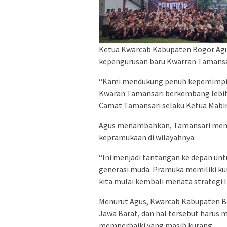
Ketua Kwarcab Kabupaten Bogor Ag
kepengurusan baru Kwarran Tamansa
“Kami mendukung penuh kepemimpin
Kwaran Tamansari berkembang lebih 
Camat Tamansari selaku Ketua Mabira
Agus menambahkan, Tamansari memi
kepramukaan di wilayahnya.
“Ini menjadi tantangan ke depan u
generasi muda. Pramuka memiliki kuri
kita mulai kembali menata strategi l
Menurut Agus, Kwarcab Kabupaten Bo
Jawa Barat, dan hal tersebut harus 
memperbaiki yang masih kurang.