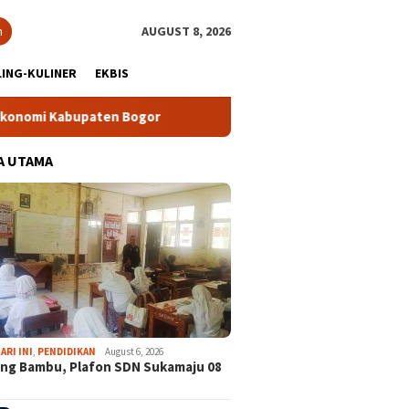
h
AUGUST 8, 2026
ING-KULINER
EKBIS
n Bogor
Tour Malasari Halimun Salak Kian Diminati, Ratus
A UTAMA
ARI INI
,
PENDIDIKAN
August 6, 2026
ng Bambu, Plafon SDN Sukamaju 08