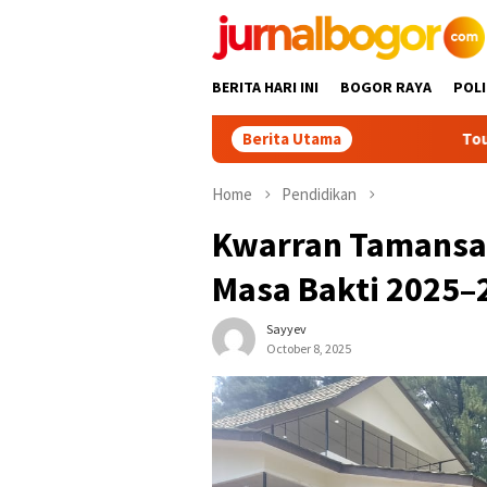
Skip
to
content
BERITA HARI INI
BOGOR RAYA
POLI
Berita Utama
Tour Malasari Jadi M
Home
Pendidikan
Kwarran Tamansar
Masa Bakti 2025–
Sayyev
October 8, 2025