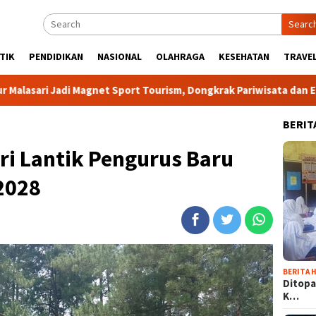
Searc
TIK
PENDIDIKAN
NASIONAL
OLAHRAGA
KESEHATAN
TRAVEL
agnet Sport Tourism, Dongkrak Pariwisata dan Ekonomi Kabupate
BERIT
i Lantik Pengurus Baru
2028
BERITA H
Ditopa
K…