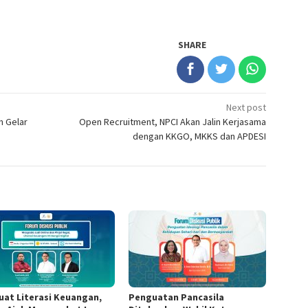
SHARE
Next post
n Gelar
Open Recruitment, NPCI Akan Jalin Kerjasama
dengan KKGO, MKKS dan APDESI
uat Literasi Keuangan,
Penguatan Pancasila