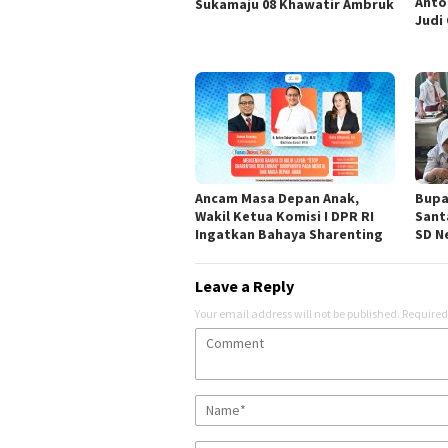
Anto
Sukamaju 08 Khawatir Ambruk
Judi 
Ancam Masa Depan Anak,
Bupa
Wakil Ketua Komisi I DPR RI
Sant
Ingatkan Bahaya Sharenting
SD Ne
Leave a Reply
Your email address will not be published.
Required