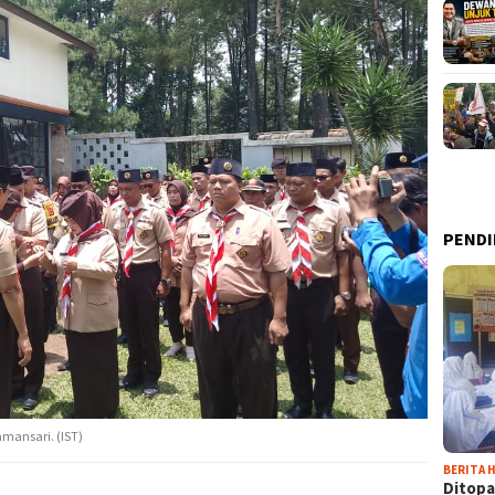
PENDI
mansari. (IST)
BERITA H
Ditopa