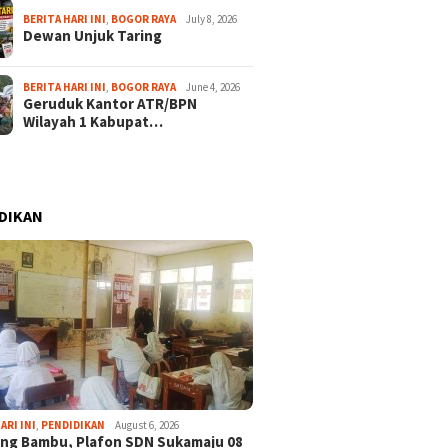
BERITA HARI INI
,
BOGOR RAYA
July 8, 2026
Dewan Unjuk Taring
BERITA HARI INI
,
BOGOR RAYA
June 4, 2026
Geruduk Kantor ATR/BPN
Wilayah 1 Kabupat…
DIKAN
ARI INI
,
PENDIDIKAN
August 6, 2026
ng Bambu, Plafon SDN Sukamaju 08