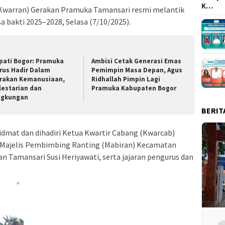
K…
(Kwarran) Gerakan Pramuka Tamansari resmi melantik
bakti 2025–2028, Selasa (7/10/2025).
pati Bogor: Pramuka
Ambisi Cetak Generasi Emas
rus Hadir Dalam
Pemimpin Masa Depan, Agus
rakan Kemanusiaan,
Ridhallah Pimpin Lagi
lestarian dan
Pramuka Kabupaten Bogor
ngkungan
BERIT
idmat dan dihadiri Ketua Kwartir Cabang (Kwarcab)
 Majelis Pembimbing Ranting (Mabiran) Kecamatan
n Tamansari Susi Heriyawati, serta jajaran pengurus dan