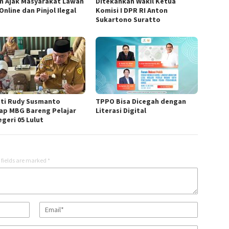
n Ajak Masyarakat Lawan
Ditekankan Wakil Ketua
Online dan Pinjol Ilegal
Komisi I DPR RI Anton
Sukartono Suratto
ti Rudy Susmanto
TPPO Bisa Dicegah dengan
ap MBG Bareng Pelajar
Literasi Digital
geri 05 Lulut
 fields are marked
*