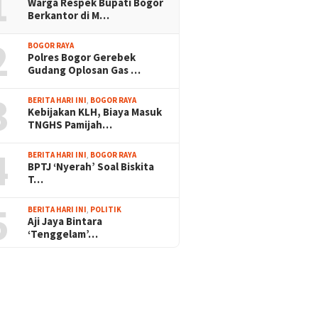
1
Warga Respek Bupati Bogor
Berkantor di M…
2
BOGOR RAYA
Polres Bogor Gerebek
Gudang Oplosan Gas …
3
BERITA HARI INI
,
BOGOR RAYA
Kebijakan KLH, Biaya Masuk
TNGHS Pamijah…
4
BERITA HARI INI
,
BOGOR RAYA
BPTJ ‘Nyerah’ Soal Biskita
T…
5
BERITA HARI INI
,
POLITIK
Aji Jaya Bintara
‘Tenggelam’…