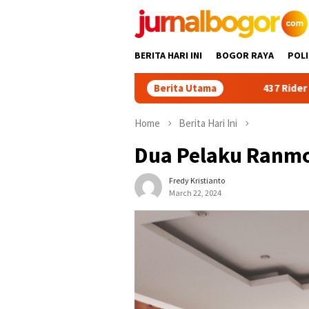
Skip
to
content
BERITA HARI INI
BOGOR RAYA
POLI
Berita Utama
437 Rider dari 18 Provinsi 
Home
Berita Hari Ini
Dua Pelaku Ranmo
Fredy Kristianto
March 22, 2024