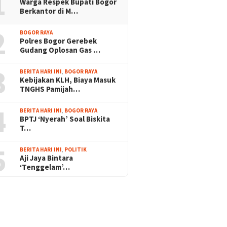
1
Warga Respek Bupati Bogor
Berkantor di M…
2
BOGOR RAYA
Polres Bogor Gerebek
Gudang Oplosan Gas …
3
BERITA HARI INI
,
BOGOR RAYA
Kebijakan KLH, Biaya Masuk
TNGHS Pamijah…
4
BERITA HARI INI
,
BOGOR RAYA
BPTJ ‘Nyerah’ Soal Biskita
T…
5
BERITA HARI INI
,
POLITIK
Aji Jaya Bintara
‘Tenggelam’…