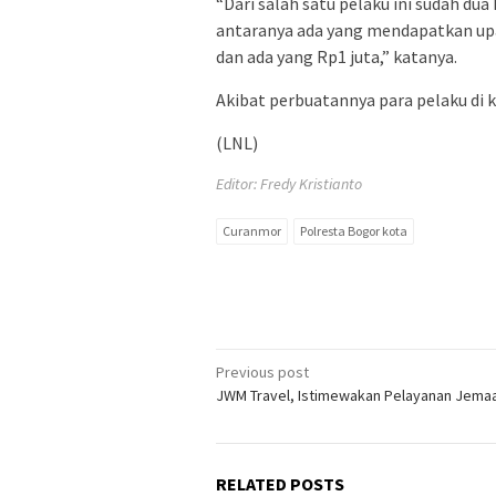
“Dari salah satu pelaku ini sudah dua
antaranya ada yang mendapatkan upa
dan ada yang Rp1 juta,” katanya.
Akibat perbuatannya para pelaku di
(LNL)
Editor: Fredy Kristianto
Curanmor
Polresta Bogor kota
Post
Previous post
JWM Travel, Istimewakan Pelayanan Jema
navigation
RELATED POSTS