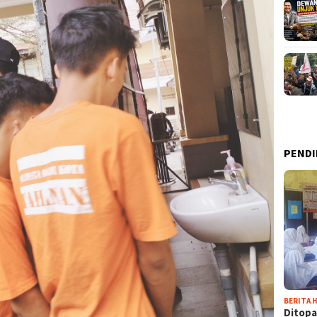
PENDI
BERITA H
Ditopa