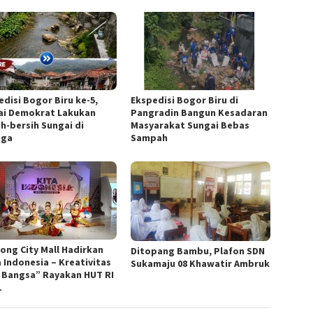
edisi Bogor Biru ke-5,
Ekspedisi Bogor Biru di
ai Demokrat Lakukan
Pangradin Bangun Kesadaran
ih-bersih Sungai di
Masyarakat Sungai Bebas
nga
Sampah
nong City Mall Hadirkan
Ditopang Bambu, Plafon SDN
a Indonesia – Kreativitas
Sukamaju 08 Khawatir Ambruk
 Bangsa” Rayakan HUT RI
1