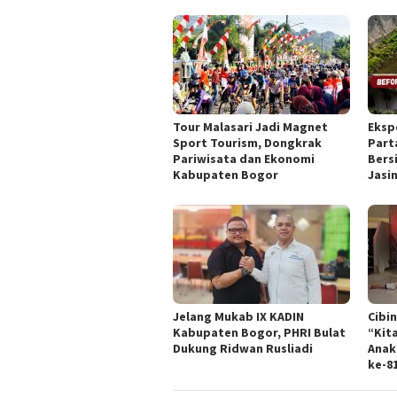
Tour Malasari Jadi Magnet
Eksp
Sport Tourism, Dongkrak
Part
Pariwisata dan Ekonomi
Bers
Kabupaten Bogor
Jasi
Jelang Mukab IX KADIN
Cibi
Kabupaten Bogor, PHRI Bulat
“Kit
Dukung Ridwan Rusliadi
Anak
ke-8