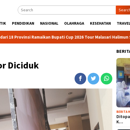
Searc
TIK
PENDIDIKAN
NASIONAL
OLAHRAGA
KESEHATAN
TRAVEL
Ramaikan Bupati Cup 2026 Tour Malasari Halimun Salak
Tou
BERIT
r Diciduk
BERITA H
Ditopa
K…