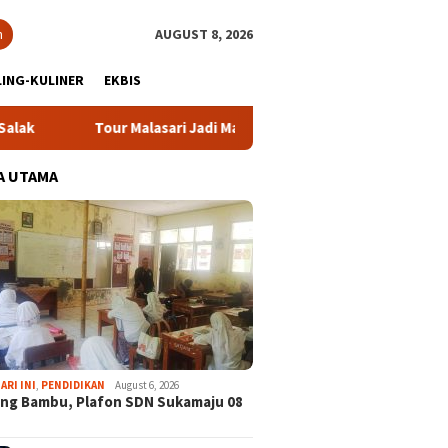
h
AUGUST 8, 2026
ING-KULINER
EKBIS
r Malasari Jadi Magnet Sport Tourism, Dongkrak Pariwisata dan
A UTAMA
ARI INI
,
PENDIDIKAN
August 6, 2026
ng Bambu, Plafon SDN Sukamaju 08