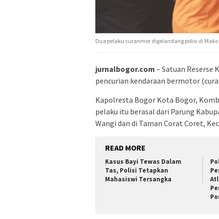
Dua pelaku curanmor digelandang polisi di Mako 
jurnalbogor.com
– Satuan Reserse 
pencurian kendaraan bermotor (cura
Kapolresta Bogor Kota Bogor, Kom
pelaku itu berasal dari Parung Kabu
Wangi dan di Taman Corat Coret, Ke
READ MORE
Kasus Bayi Tewas Dalam
Po
Tas, Polisi Tetapkan
Pe
Mahasiswi Tersangka
At
Pe
Po