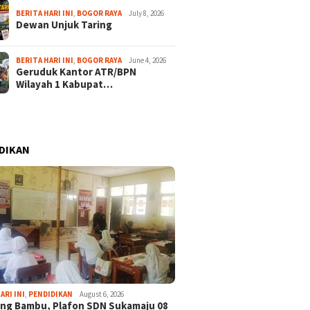
BERITA HARI INI
,
BOGOR RAYA
July 8, 2026
Dewan Unjuk Taring
BERITA HARI INI
,
BOGOR RAYA
June 4, 2026
Geruduk Kantor ATR/BPN
Wilayah 1 Kabupat…
DIKAN
ARI INI
,
PENDIDIKAN
August 6, 2026
ng Bambu, Plafon SDN Sukamaju 08