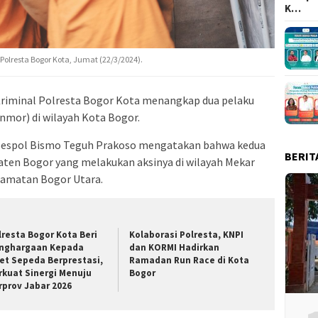
K…
Polresta Bogor Kota, Jumat (22/3/2024).
Kriminal Polresta Bogor Kota menangkap dua pelaku
nmor) di wilayah Kota Bogor.
bespol Bismo Teguh Prakoso mengatakan bahwa kedua
BERIT
paten Bogor yang melakukan aksinya di wilayah Mekar
camatan Bogor Utara.
lresta Bogor Kota Beri
Kolaborasi Polresta, KNPI
nghargaan Kepada
dan KORMI Hadirkan
let Sepeda Berprestasi,
Ramadan Run Race di Kota
rkuat Sinergi Menuju
Bogor
rprov Jabar 2026