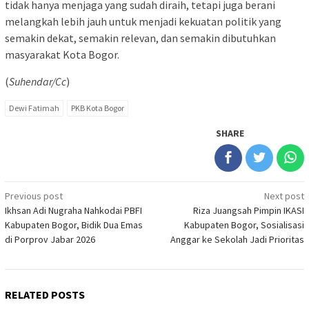
tidak hanya menjaga yang sudah diraih, tetapi juga berani
melangkah lebih jauh untuk menjadi kekuatan politik yang
semakin dekat, semakin relevan, dan semakin dibutuhkan
masyarakat Kota Bogor.
(
Suhendar/Cc
)
Dewi Fatimah
PKB Kota Bogor
SHARE
Post
Previous post
Next post
Ikhsan Adi Nugraha Nahkodai PBFI
Riza Juangsah Pimpin IKASI
navigation
Kabupaten Bogor, Bidik Dua Emas
Kabupaten Bogor, Sosialisasi
di Porprov Jabar 2026
Anggar ke Sekolah Jadi Prioritas
RELATED POSTS