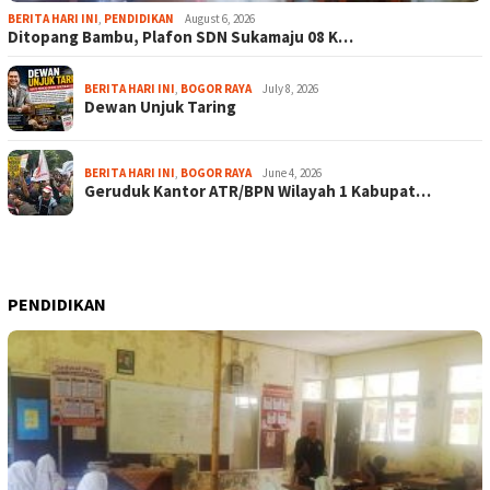
BERITA HARI INI
,
PENDIDIKAN
August 6, 2026
Ditopang Bambu, Plafon SDN Sukamaju 08 K…
BERITA HARI INI
,
BOGOR RAYA
July 8, 2026
Dewan Unjuk Taring
BERITA HARI INI
,
BOGOR RAYA
June 4, 2026
Geruduk Kantor ATR/BPN Wilayah 1 Kabupat…
PENDIDIKAN