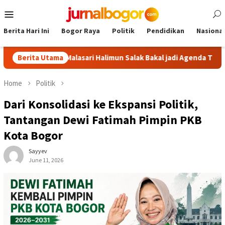
Skip
Mobile
to
Menu
content
Berita Hari Ini
Bogor Raya
Politik
Pendidikan
Nasional
 Tour Malasari Halimun Salak Bakal jadi Agenda Tahunan
Berita Utama
G
Home
Politik
Dari Konsolidasi ke Ekspansi Politik,
Tantangan Dewi Fatimah Pimpin PKB
Kota Bogor
Sayyev
June 11, 2026