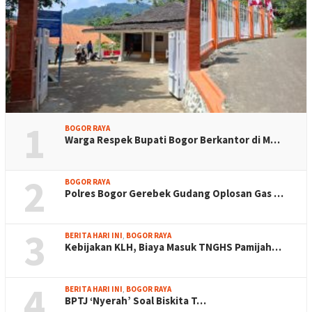
1
BOGOR RAYA
Warga Respek Bupati Bogor Berkantor di M…
2
BOGOR RAYA
Polres Bogor Gerebek Gudang Oplosan Gas …
3
BERITA HARI INI
,
BOGOR RAYA
Kebijakan KLH, Biaya Masuk TNGHS Pamijah…
4
BERITA HARI INI
,
BOGOR RAYA
BPTJ ‘Nyerah’ Soal Biskita T…