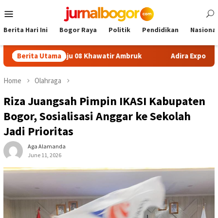
Skip
Mobile
to
Menu
content
Berita Hari Ini
Bogor Raya
Politik
Pendidikan
Nasional
N Sukamaju 08 Khawatir Ambruk
Berita Utama
Adira Expo Merdeka Taw
Home
Olahraga
Riza Juangsah Pimpin IKASI Kabupaten
Bogor, Sosialisasi Anggar ke Sekolah
Jadi Prioritas
Aga Alamanda
June 11, 2026