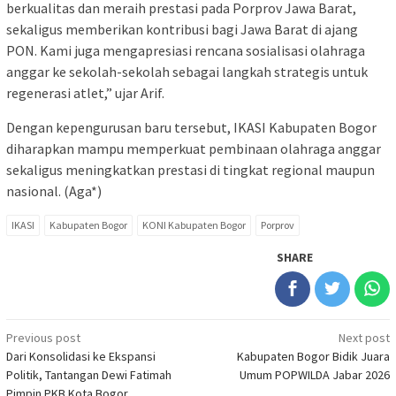
berkualitas dan meraih prestasi pada Porprov Jawa Barat,
sekaligus memberikan kontribusi bagi Jawa Barat di ajang
PON. Kami juga mengapresiasi rencana sosialisasi olahraga
anggar ke sekolah-sekolah sebagai langkah strategis untuk
regenerasi atlet,” ujar Arif.
Dengan kepengurusan baru tersebut, IKASI Kabupaten Bogor
diharapkan mampu memperkuat pembinaan olahraga anggar
sekaligus meningkatkan prestasi di tingkat regional maupun
nasional. (Aga*)
IKASI
Kabupaten Bogor
KONI Kabupaten Bogor
Porprov
SHARE
Post
Previous post
Next post
Dari Konsolidasi ke Ekspansi
Kabupaten Bogor Bidik Juara
navigation
Politik, Tantangan Dewi Fatimah
Umum POPWILDA Jabar 2026
Pimpin PKB Kota Bogor