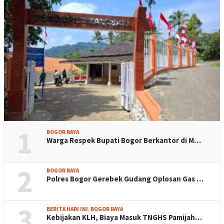
1
BOGOR RAYA
Warga Respek Bupati Bogor Berkantor di M…
2
BOGOR RAYA
Polres Bogor Gerebek Gudang Oplosan Gas …
3
BERITA HARI INI
,
BOGOR RAYA
Kebijakan KLH, Biaya Masuk TNGHS Pamijah…