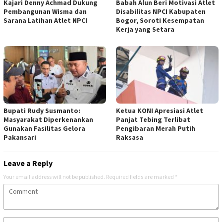
Kajari Denny Achmad Dukung
Babah Alun Beri Motivasi Atlet
Pembangunan Wisma dan
Disabilitas NPCI Kabupaten
Sarana Latihan Atlet NPCI
Bogor, Soroti Kesempatan
Kerja yang Setara
Bupati Rudy Susmanto:
Ketua KONI Apresiasi Atlet
Masyarakat Diperkenankan
Panjat Tebing Terlibat
Gunakan Fasilitas Gelora
Pengibaran Merah Putih
Pakansari
Raksasa
Leave a Reply
Your email address will not be published.
Required fields are marked
*