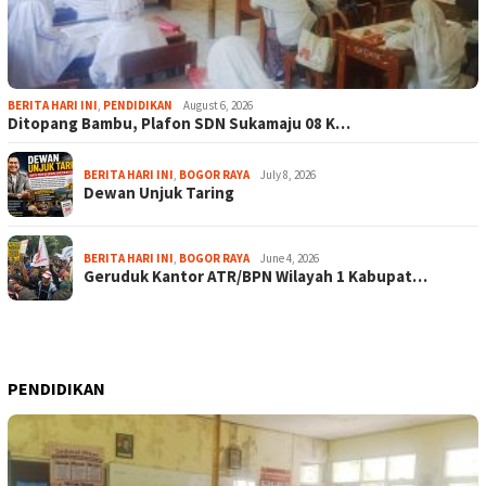
BERITA HARI INI
,
PENDIDIKAN
August 6, 2026
Ditopang Bambu, Plafon SDN Sukamaju 08 K…
BERITA HARI INI
,
BOGOR RAYA
July 8, 2026
Dewan Unjuk Taring
BERITA HARI INI
,
BOGOR RAYA
June 4, 2026
Geruduk Kantor ATR/BPN Wilayah 1 Kabupat…
PENDIDIKAN