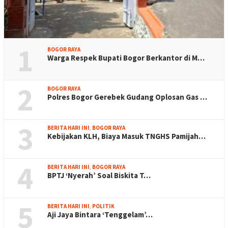
1
BOGOR RAYA
Warga Respek Bupati Bogor Berkantor di M…
2
BOGOR RAYA
Polres Bogor Gerebek Gudang Oplosan Gas …
3
BERITA HARI INI
,
BOGOR RAYA
Kebijakan KLH, Biaya Masuk TNGHS Pamijah…
4
BERITA HARI INI
,
BOGOR RAYA
BPTJ ‘Nyerah’ Soal Biskita T…
5
BERITA HARI INI
,
POLITIK
Aji Jaya Bintara ‘Tenggelam’…