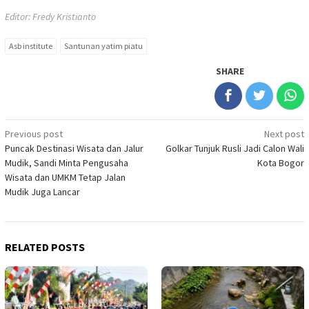
Editor: Fredy Kristianto
Asb institute
Santunan yatim piatu
SHARE
Post
Previous post
Next post
Puncak Destinasi Wisata dan Jalur
Golkar Tunjuk Rusli Jadi Calon Wali
navigation
Mudik, Sandi Minta Pengusaha
Kota Bogor
Wisata dan UMKM Tetap Jalan
Mudik Juga Lancar
RELATED POSTS