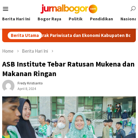
Skip
Mobile
to
Menu
content
Berita Hari Ini
Bogor Raya
Politik
Pendidikan
Nasional
m, Dongkrak Pariwisata dan Ekonomi Kabupaten Bogor
Berita Utama
Tou
Home
Berita Hari Ini
ASB Institute Tebar Ratusan Mukena dan
Makanan Ringan
Fredy Kristianto
April 8, 2024