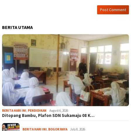
BERITA UTAMA
BERITA HARI INI
,
PENDIDIKAN
August 6, 2026
Ditopang Bambu, Plafon SDN Sukamaju 08 K…
BERITA HARI INI
,
BOGOR RAYA
July 8, 2026