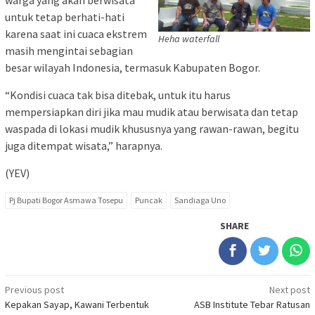
untuk tetap berhati-hati
karena saat ini cuaca ekstrem
Heha waterfall
masih mengintai sebagian
besar wilayah Indonesia, termasuk Kabupaten Bogor.
“Kondisi cuaca tak bisa ditebak, untuk itu harus
mempersiapkan diri jika mau mudik atau berwisata dan tetap
waspada di lokasi mudik khususnya yang rawan-rawan, begitu
juga ditempat wisata,” harapnya.
(YEV)
Pj Bupati Bogor Asmawa Tosepu
Puncak
Sandiaga Uno
SHARE
Post
Previous post
Next post
Kepakan Sayap, Kawani Terbentuk
ASB Institute Tebar Ratusan
navigation