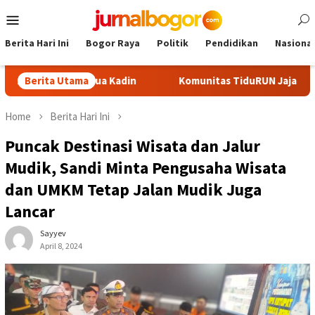
Skip
Mobile
to
Menu
content
Berita Hari Ini
Bogor Raya
Politik
Pendidikan
Nasional
Calon Ketua Kadin
Berita Utama
Komunitas TiduRUN Jajal Jalur Baru Tre
Home
Berita Hari Ini
Puncak Destinasi Wisata dan Jalur
Mudik, Sandi Minta Pengusaha Wisata
dan UMKM Tetap Jalan Mudik Juga
Lancar
Sayyev
April 8, 2024