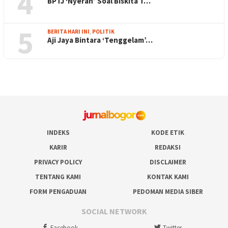
4
BPTJ ‘Nyerah’ Soal Biskita T…
5
BERITA HARI INI
,
POLITIK
Aji Jaya Bintara ‘Tenggelam’…
INDEKS
KODE ETIK
KARIR
REDAKSI
PRIVACY POLICY
DISCLAIMER
TENTANG KAMI
KONTAK KAMI
FORM PENGADUAN
PEDOMAN MEDIA SIBER
SOCIAL NETWORK
Facebook
Twitter