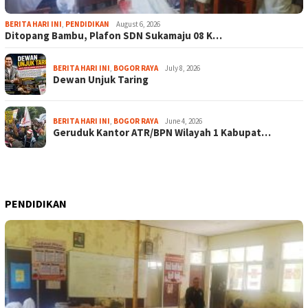
BERITA HARI INI
,
PENDIDIKAN
August 6, 2026
Ditopang Bambu, Plafon SDN Sukamaju 08 K…
BERITA HARI INI
,
BOGOR RAYA
July 8, 2026
Dewan Unjuk Taring
BERITA HARI INI
,
BOGOR RAYA
June 4, 2026
Geruduk Kantor ATR/BPN Wilayah 1 Kabupat…
PENDIDIKAN