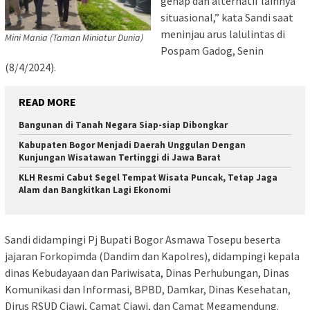
genap dan alternatif lainnya
situasional,” kata Sandi saat
meninjau arus lalulintas di
Mini Mania (Taman Miniatur Dunia)
Pospam Gadog, Senin
(8/4/2024).
READ MORE
Bangunan di Tanah Negara Siap-siap Dibongkar
Kabupaten Bogor Menjadi Daerah Unggulan Dengan
Kunjungan Wisatawan Tertinggi di Jawa Barat
KLH Resmi Cabut Segel Tempat Wisata Puncak, Tetap Jaga
Alam dan Bangkitkan Lagi Ekonomi
Sandi didampingi Pj Bupati Bogor Asmawa Tosepu beserta
jajaran Forkopimda (Dandim dan Kapolres), didampingi kepala
dinas Kebudayaan dan Pariwisata, Dinas Perhubungan, Dinas
Komunikasi dan Informasi, BPBD, Damkar, Dinas Kesehatan,
Dirus RSUD Ciawi, Camat Ciawi, dan Camat Megamendung.