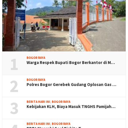
1
BOGOR RAYA
Warga Respek Bupati Bogor Berkantor di M…
2
BOGOR RAYA
Polres Bogor Gerebek Gudang Oplosan Gas …
3
BERITA HARI INI
,
BOGOR RAYA
Kebijakan KLH, Biaya Masuk TNGHS Pamijah…
BERITA HARI INI
,
BOGOR RAYA