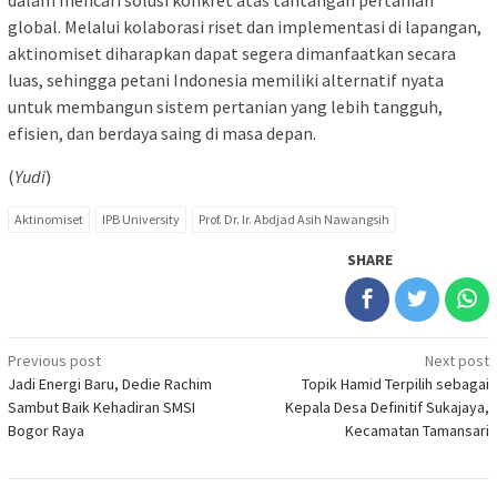
dalam mencari solusi konkret atas tantangan pertanian
global. Melalui kolaborasi riset dan implementasi di lapangan,
aktinomiset diharapkan dapat segera dimanfaatkan secara
luas, sehingga petani Indonesia memiliki alternatif nyata
untuk membangun sistem pertanian yang lebih tangguh,
efisien, dan berdaya saing di masa depan.
(
Yudi
)
Aktinomiset
IPB University
Prof. Dr. Ir. Abdjad Asih Nawangsih
SHARE
Post
Previous post
Next post
Jadi Energi Baru, Dedie Rachim
Topik Hamid Terpilih sebagai
navigation
Sambut Baik Kehadiran SMSI
Kepala Desa Definitif Sukajaya,
Bogor Raya
Kecamatan Tamansari