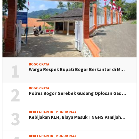
1
BOGOR RAYA
Warga Respek Bupati Bogor Berkantor di M…
2
BOGOR RAYA
Polres Bogor Gerebek Gudang Oplosan Gas …
3
BERITA HARI INI
,
BOGOR RAYA
Kebijakan KLH, Biaya Masuk TNGHS Pamijah…
BERITA HARI INI
,
BOGOR RAYA