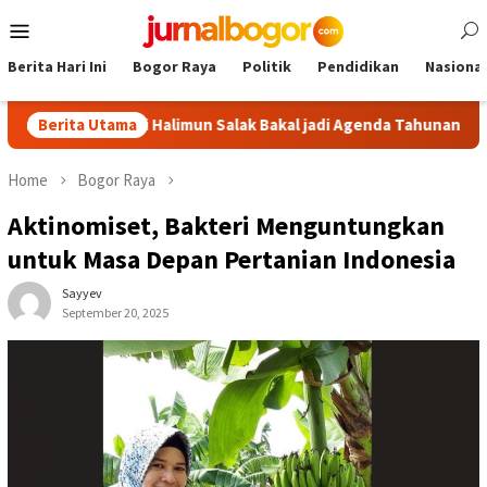
Skip
Mobile
to
Menu
content
Berita Hari Ini
Bogor Raya
Politik
Pendidikan
Nasional
Malasari Halimun Salak Bakal jadi Agenda Tahunan
Berita Utama
Gabpek
Home
Bogor Raya
Aktinomiset, Bakteri Menguntungkan
untuk Masa Depan Pertanian Indonesia
Sayyev
September 20, 2025