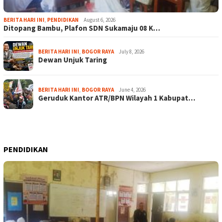
BERITA HARI INI
,
PENDIDIKAN
August 6, 2026
Ditopang Bambu, Plafon SDN Sukamaju 08 K…
BERITA HARI INI
,
BOGOR RAYA
July 8, 2026
Dewan Unjuk Taring
BERITA HARI INI
,
BOGOR RAYA
June 4, 2026
Geruduk Kantor ATR/BPN Wilayah 1 Kabupat…
PENDIDIKAN