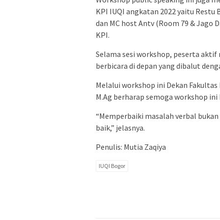
KPI IUQI angkatan 2022 yaitu Restu 
dan MC host Antv (Room 79 & Jago 
KPI.
Selama sesi workshop, peserta aktif 
berbicara di depan yang dibalut denga
Melalui workshop ini Dekan Fakultas
M.Ag berharap semoga workshop ini 
“Memperbaiki masalah verbal bukan 
baik,” jelasnya.
Penulis: Mutia Zaqiya
IUQI Bogor