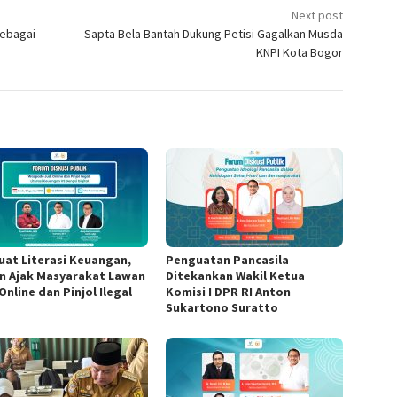
Next post
Sebagai
Sapta Bela Bantah Dukung Petisi Gagalkan Musda
KNPI Kota Bogor
uat Literasi Keuangan,
Penguatan Pancasila
n Ajak Masyarakat Lawan
Ditekankan Wakil Ketua
Online dan Pinjol Ilegal
Komisi I DPR RI Anton
Sukartono Suratto