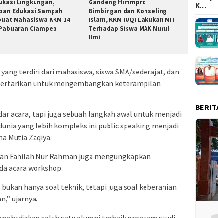
ukasi Lingkungan,
Gandeng Himmpro
K…
pan Edukasi Sampah
Bimbingan dan Konseling
buat Mahasiswa KKM 14
Islam, KKM IUQI Lakukan MIT
 Pabuaran Ciampea
Terhadap Siswa MAK Nurul
Ilmi
 yang terdiri dari mahasiswa, siswa SMA/sederajat, dan
tertarikan untuk mengembangkan keterampilan
BERIT
dar acara, tapi juga sebuah langkah awal untuk menjadi
dunia yang lebih kompleks ini public speaking menjadi
na Mutia Zaqiya.
an Fahilah Nur Rahman juga mengungkapkan
ada acara workshop.
bukan hanya soal teknik, tetapi juga soal keberanian
n,” ujarnya.
enghadirkan salah satu alumni terbaik program studi