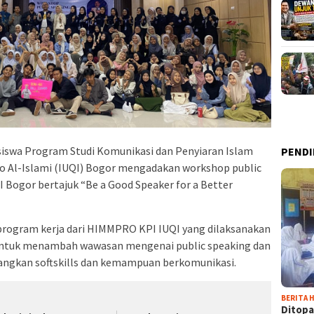
swa Program Studi Komunikasi dan Penyiaran Islam
PENDI
 Al-Islami (IUQI) Bogor mengadakan workshop public
I Bogor bertajuk “Be a Good Speaker for a Better
program kerja dari HIMMPRO KPI IUQI yang dilaksanakan
i untuk menambah wawasan mengenai public speaking dan
ngkan softskills dan kemampuan berkomunikasi.
BERITA H
Ditopa