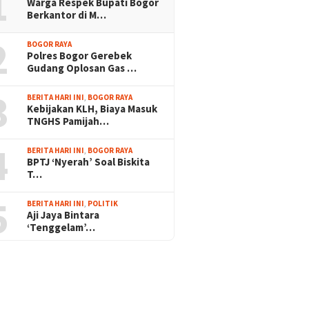
1
Warga Respek Bupati Bogor
Berkantor di M…
2
BOGOR RAYA
Polres Bogor Gerebek
Gudang Oplosan Gas …
3
BERITA HARI INI
,
BOGOR RAYA
Kebijakan KLH, Biaya Masuk
TNGHS Pamijah…
4
BERITA HARI INI
,
BOGOR RAYA
BPTJ ‘Nyerah’ Soal Biskita
T…
5
BERITA HARI INI
,
POLITIK
Aji Jaya Bintara
‘Tenggelam’…