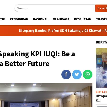
Searc
TIK
PENDIDIKAN
NASIONAL
OLAHRAGA
KESEHATAN
TRAVEL
Ditopang Bambu, Plafon SDN Sukamaju 08 Khawatir Ambruk
BERIT
peaking KPI IUQI: Be a
a Better Future
BERITA H
Ditopa
K…