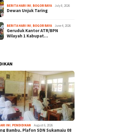
BERITA HARI INI
,
BOGOR RAYA
July 8, 2026
Dewan Unjuk Taring
BERITA HARI INI
,
BOGOR RAYA
June 4, 2026
Geruduk Kantor ATR/BPN
Wilayah 1 Kabupat…
DIKAN
ARI INI
,
PENDIDIKAN
August 6, 2026
ng Bambu, Plafon SDN Sukamaju 08