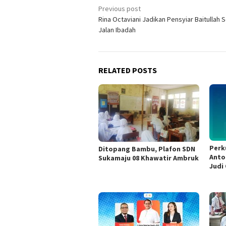
Post
Previous post
Rina Octaviani Jadikan Pensyiar Baitullah 
navigation
Jalan Ibadah
RELATED POSTS
Perk
Ditopang Bambu, Plafon SDN
Anto
Sukamaju 08 Khawatir Ambruk
Judi 