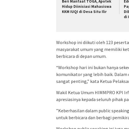
Beri Manfaat TOGA, Apotek
Ed
Hidup Diinisiasi Mahasiswa
Pa
KKM IUQI di Desa Situ Ilir
Di
di
Workshop ini diikuti oleh 123 peserta
masyarakat umum yang memiliki ke
berbicara di depan umum.
“Workshop hari ini bukan hanya seke
komunikator yang lebih baik. Dalam 
sangat penting,” kata Ketua Pelaksa
Wakil Ketua Umum HIMMPRO KPI Irf
apresiasinya kepada seluruh pihak p
”Keberhasilan dalam public speaking 
untuk berbicara dan berbagi pemikira
Workshop public speaking ini juga m