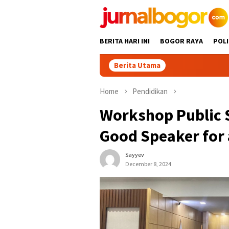
Skip
to
content
BERITA HARI INI
BOGOR RAYA
POLI
Berita Utama
Home
Pendidikan
Workshop Public S
Good Speaker for 
Sayyev
December 8, 2024