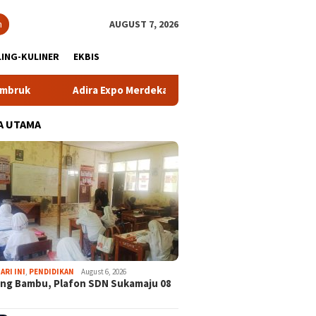
h
AUGUST 7, 2026
ING-KULINER
EKBIS
Adira Expo Merdeka Tawarkan Bunga 1,76 Persen
Atle
A UTAMA
ARI INI
,
PENDIDIKAN
August 6, 2026
ng Bambu, Plafon SDN Sukamaju 08