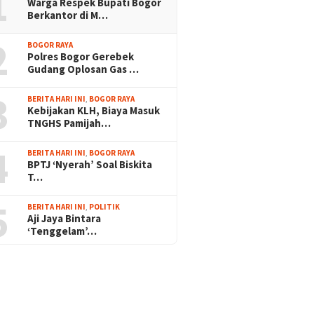
1
Warga Respek Bupati Bogor
Berkantor di M…
2
BOGOR RAYA
Polres Bogor Gerebek
Gudang Oplosan Gas …
3
BERITA HARI INI
,
BOGOR RAYA
Kebijakan KLH, Biaya Masuk
TNGHS Pamijah…
4
BERITA HARI INI
,
BOGOR RAYA
BPTJ ‘Nyerah’ Soal Biskita
T…
5
BERITA HARI INI
,
POLITIK
Aji Jaya Bintara
‘Tenggelam’…