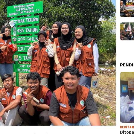
PENDI
BERITA H
Ditopa