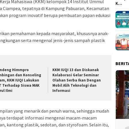
 Kerja Mahasiswa (KKM) kelompok 14 Institut Ummul
K…
sa Ciampea, tepatnya di Kampung Pabuaran, Kecamatan
an program inovatif berupa pembuatan papan edukasi
rikan pemahaman kepada masyarakat, khususnya anak-
ingkungan serta mengenal jenis-jenis sampah plastik
BERIT
ndeng Himmpro
KKM IUQI 13 dan Diskanak
mbingan dan Konseling
Kolaborasi Gelar Seminar
lam, KKM IUQI Lakukan
Olahan Serba Ikan Dengan
T Terhadap Siswa MAK
Mobil Alih Teknologi dan
rul Ilmi
Informasi
tampilan yang menarik dan penuh warna, sehingga mudah
mnya terdapat informasi mengenai macam-macam
, kantong plastik, sedotan, dan styrofoam. Selain itu,