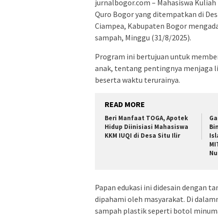
jurnalbogor.com – Mahasiswa Kuliah
Quro Bogor yang ditempatkan di De
Ciampea, Kabupaten Bogor mengadak
sampah, Minggu (31/8/2025).
Program ini bertujuan untuk membe
anak, tentang pentingnya menjaga l
beserta waktu terurainya.
READ MORE
Beri Manfaat TOGA, Apotek
Ga
Hidup Diinisiasi Mahasiswa
Bi
KKM IUQI di Desa Situ Ilir
Is
MI
Nu
Papan edukasi ini didesain dengan 
dipahami oleh masyarakat. Di dala
sampah plastik seperti botol minuman