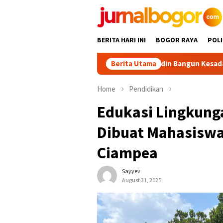
Skip
to
content
BERITA HARI INI
BOGOR RAYA
POLI
Ekspedisi Bogor Biru di Pangradin Bangun Kesadaran Masyar
Berita Utama
Home
Pendidikan
Edukasi Lingkung
Dibuat Mahasiswa
Ciampea
Sayyev
August 31, 2025