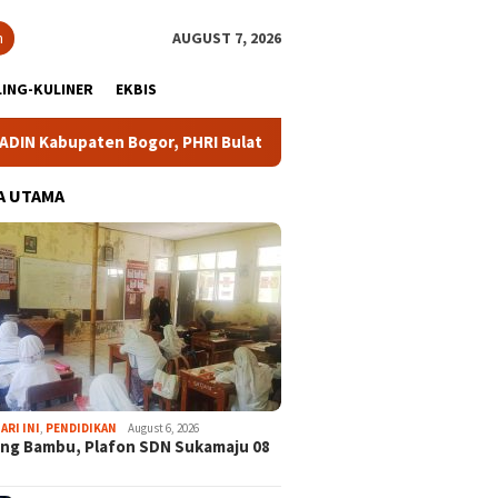
h
AUGUST 7, 2026
ING-KULINER
EKBIS
en Bogor, PHRI Bulat Dukung Ridwan Rusliadi
Cibinong C
A UTAMA
ARI INI
,
PENDIDIKAN
August 6, 2026
ng Bambu, Plafon SDN Sukamaju 08