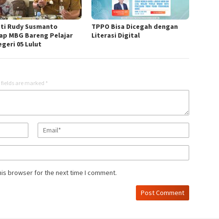
ti Rudy Susmanto
TPPO Bisa Dicegah dengan
ap MBG Bareng Pelajar
Literasi Digital
geri 05 Lulut
 fields are marked
*
his browser for the next time I comment.