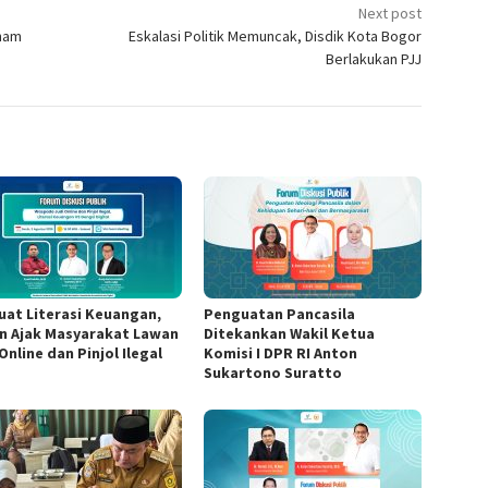
Next post
nam
Eskalasi Politik Memuncak, Disdik Kota Bogor
Berlakukan PJJ
uat Literasi Keuangan,
Penguatan Pancasila
n Ajak Masyarakat Lawan
Ditekankan Wakil Ketua
Online dan Pinjol Ilegal
Komisi I DPR RI Anton
Sukartono Suratto