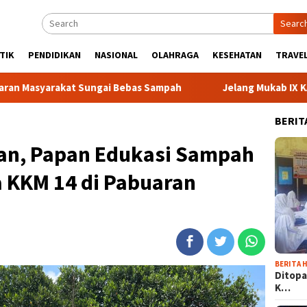
Searc
TIK
PENDIDIKAN
NASIONAL
OLAHRAGA
KESEHATAN
TRAVEL
akat Sungai Bebas Sampah
Jelang Mukab IX KADIN Kabupat
BERIT
an, Papan Edukasi Sampah
 KKM 14 di Pabuaran
BERITA H
Ditopa
K…