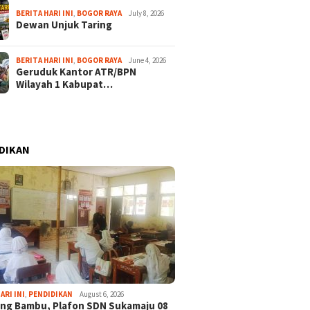
BERITA HARI INI
,
BOGOR RAYA
July 8, 2026
Dewan Unjuk Taring
BERITA HARI INI
,
BOGOR RAYA
June 4, 2026
Geruduk Kantor ATR/BPN
Wilayah 1 Kabupat…
DIKAN
ARI INI
,
PENDIDIKAN
August 6, 2026
ng Bambu, Plafon SDN Sukamaju 08