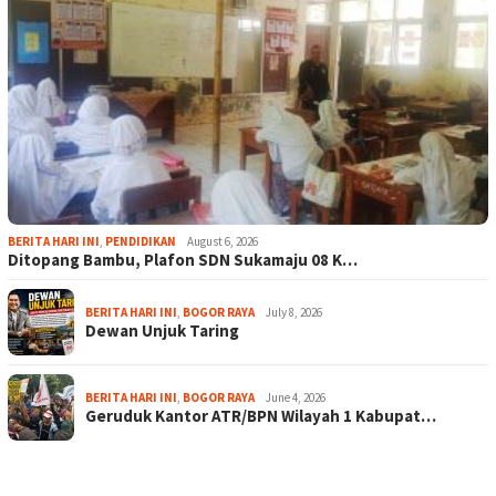
BERITA HARI INI
,
PENDIDIKAN
August 6, 2026
Ditopang Bambu, Plafon SDN Sukamaju 08 K…
BERITA HARI INI
,
BOGOR RAYA
July 8, 2026
Dewan Unjuk Taring
BERITA HARI INI
,
BOGOR RAYA
June 4, 2026
Geruduk Kantor ATR/BPN Wilayah 1 Kabupat…