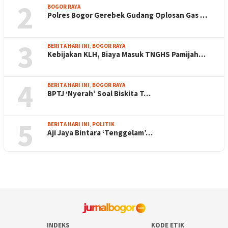
2
BOGOR RAYA
Polres Bogor Gerebek Gudang Oplosan Gas …
3
BERITA HARI INI
,
BOGOR RAYA
Kebijakan KLH, Biaya Masuk TNGHS Pamijah…
4
BERITA HARI INI
,
BOGOR RAYA
BPTJ ‘Nyerah’ Soal Biskita T…
5
BERITA HARI INI
,
POLITIK
Aji Jaya Bintara ‘Tenggelam’…
INDEKS
KODE ETIK