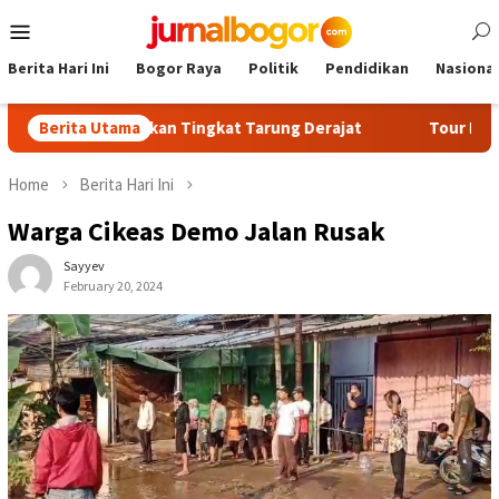
Skip
Mobile
to
Menu
content
Berita Hari Ini
Bogor Raya
Politik
Pendidikan
Nasional
Ujian Kenaikan Tingkat Tarung Derajat
Berita Utama
Tour Malasari Jad
Home
Berita Hari Ini
Warga Cikeas Demo Jalan Rusak
Sayyev
February 20, 2024