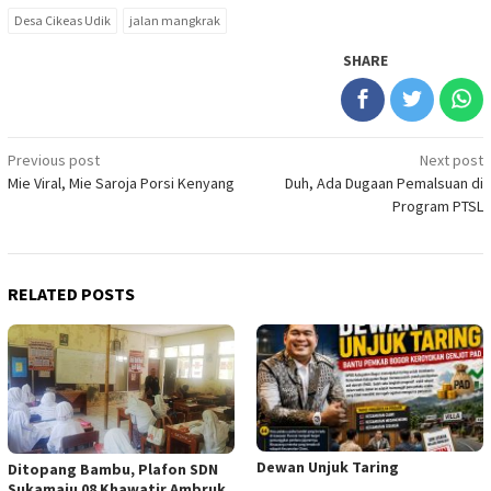
Desa Cikeas Udik
jalan mangkrak
SHARE
Post
Previous post
Next post
Mie Viral, Mie Saroja Porsi Kenyang
Duh, Ada Dugaan Pemalsuan di
navigation
Program PTSL
RELATED POSTS
Dewan Unjuk Taring
Ditopang Bambu, Plafon SDN
Sukamaju 08 Khawatir Ambruk