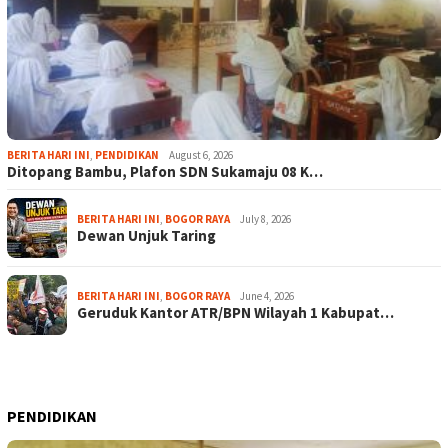
BERITA HARI INI
,
PENDIDIKAN
August 6, 2026
Ditopang Bambu, Plafon SDN Sukamaju 08 K…
BERITA HARI INI
,
BOGOR RAYA
July 8, 2026
Dewan Unjuk Taring
BERITA HARI INI
,
BOGOR RAYA
June 4, 2026
Geruduk Kantor ATR/BPN Wilayah 1 Kabupat…
PENDIDIKAN