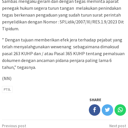
Sambas mengaku geram dan dengan tegas meminta aparat
penegak hukum segera turun tangan melakukan penindakan
tegas berkenaan pengaduan yang sudah turun surat perintah
penyelidikan dengan Nomor : SP.Lidik/2007/XI/RES.1.9/2023 Dit
Tipidum.
” Dengan tujuan memberikan efek jera terhadap pejabat yang
telah menyalahgunakan wewenang sebagaimana dimaksud
pasal 263 KUHP dan / atau Pasal 365 KUHP tentang pemalsuan
dokumen dengan ancaman pidana penjara paling lama 6
tahun,” tegasnya.
(NN)
PTSL
SHARE
Post
Previous post
Next post