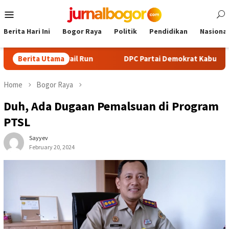
Skip
Mobile
to
Menu
content
Berita Hari Ini
Bogor Raya
Politik
Pendidikan
Nasional
 dan Trail Run
Berita Utama
DPC Partai Demokrat Kabupaten Bogor Gel
Home
Bogor Raya
Duh, Ada Dugaan Pemalsuan di Program
PTSL
Sayyev
February 20, 2024