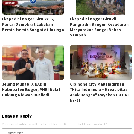
Ekspedisi Bogor Biru ke-5,
Ekspedisi Bogor Biru di
Partai Demokrat Lakukan
Pangradin Bangun Kesadaran
Bersih-bersih Sungai di Jasinga
Masyarakat Sungai Bebas
Sampah
Jelang Mukab IX KADIN
Cibinong City Mall Hadirkan
Kabupaten Bogor, PHRI Bulat
“Kita Indonesia – Kreativitas
Dukung Ridwan Rusliadi
Anak Bangsa” Rayakan HUT RI
ke-81
Leave a Reply
Your email address will not be published.
Required fields are marked
*