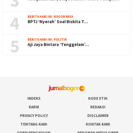
3
4
BERITA HARI INI
,
BOGOR RAYA
BPTJ ‘Nyerah’ Soal Biskita T…
5
BERITA HARI INI
,
POLITIK
Aji Jaya Bintara ‘Tenggelam’…
INDEKS
KODE ETIK
KARIR
REDAKSI
PRIVACY POLICY
DISCLAIMER
TENTANG KAMI
KONTAK KAMI
FORM PENGADUAN
PEDOMAN MEDIA SIBER