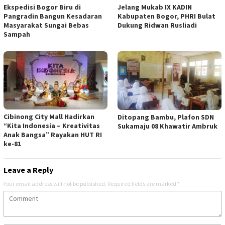
Ekspedisi Bogor Biru di
Jelang Mukab IX KADIN
Pangradin Bangun Kesadaran
Kabupaten Bogor, PHRI Bulat
Masyarakat Sungai Bebas
Dukung Ridwan Rusliadi
Sampah
Cibinong City Mall Hadirkan
Ditopang Bambu, Plafon SDN
“Kita Indonesia – Kreativitas
Sukamaju 08 Khawatir Ambruk
Anak Bangsa” Rayakan HUT RI
ke-81
Leave a Reply
Your email address will not be published.
Required fields are marked
*