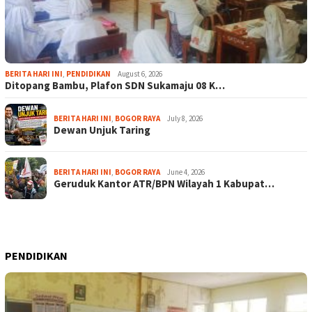
BERITA HARI INI
,
PENDIDIKAN
August 6, 2026
Ditopang Bambu, Plafon SDN Sukamaju 08 K…
BERITA HARI INI
,
BOGOR RAYA
July 8, 2026
Dewan Unjuk Taring
BERITA HARI INI
,
BOGOR RAYA
June 4, 2026
Geruduk Kantor ATR/BPN Wilayah 1 Kabupat…
PENDIDIKAN