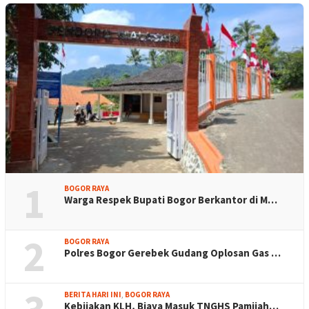
1
BOGOR RAYA
Warga Respek Bupati Bogor Berkantor di M…
2
BOGOR RAYA
Polres Bogor Gerebek Gudang Oplosan Gas …
BERITA HARI INI
,
BOGOR RAYA
Kebijakan KLH, Biaya Masuk TNGHS Pamijah…