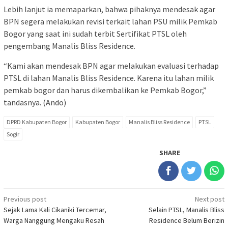
Lebih lanjut ia memaparkan, bahwa pihaknya mendesak agar
BPN segera melakukan revisi terkait lahan PSU milik Pemkab
Bogor yang saat ini sudah terbit Sertifikat PTSL oleh
pengembang Manalis Bliss Residence.
“Kami akan mendesak BPN agar melakukan evaluasi terhadap
PTSL di lahan Manalis Bliss Residence. Karena itu lahan milik
pemkab bogor dan harus dikembalikan ke Pemkab Bogor,”
tandasnya. (Ando)
DPRD Kabupaten Bogor
Kabupaten Bogor
Manalis Bliss Residence
PTSL
Sogir
SHARE
Post
Previous post
Next post
Sejak Lama Kali Cikaniki Tercemar,
Selain PTSL, Manalis Bliss
navigation
Warga Nanggung Mengaku Resah
Residence Belum Berizin