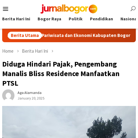
Skip
Mobile
to
Menu
content
Berita Hari Ini
Bogor Raya
Politik
Pendidikan
Nasional
ongkrak Pariwisata dan Ekonomi Kabupaten Bogor
Berita Utama
Tour Ma
Home
Berita Hari Ini
Diduga Hindari Pajak, Pengembang
Manalis Bliss Residence Manfaatkan
PTSL
Aga Alamanda
January 20, 2025