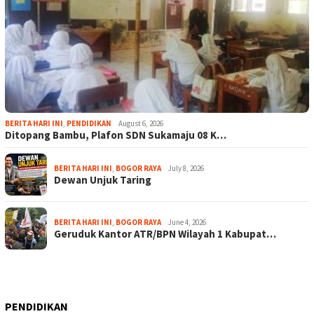
BERITA HARI INI
,
PENDIDIKAN
August 6, 2026
Ditopang Bambu, Plafon SDN Sukamaju 08 K…
BERITA HARI INI
,
BOGOR RAYA
July 8, 2026
Dewan Unjuk Taring
BERITA HARI INI
,
BOGOR RAYA
June 4, 2026
Geruduk Kantor ATR/BPN Wilayah 1 Kabupat…
PENDIDIKAN