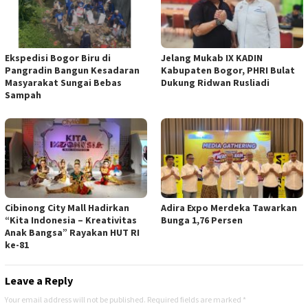
Ekspedisi Bogor Biru di
Jelang Mukab IX KADIN
Pangradin Bangun Kesadaran
Kabupaten Bogor, PHRI Bulat
Masyarakat Sungai Bebas
Dukung Ridwan Rusliadi
Sampah
Cibinong City Mall Hadirkan
Adira Expo Merdeka Tawarkan
“Kita Indonesia – Kreativitas
Bunga 1,76 Persen
Anak Bangsa” Rayakan HUT RI
ke-81
Leave a Reply
Your email address will not be published.
Required fields are marked
*