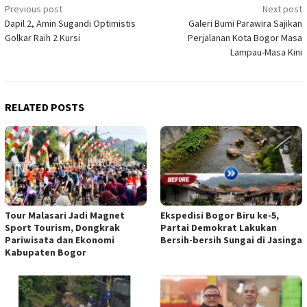
Post
Previous post
Next post
Dapil 2, Amin Sugandi Optimistis
Galeri Bumi Parawira Sajikan
navigation
Golkar Raih 2 Kursi
Perjalanan Kota Bogor Masa
Lampau-Masa Kini
RELATED POSTS
Tour Malasari Jadi Magnet
Ekspedisi Bogor Biru ke-5,
Sport Tourism, Dongkrak
Partai Demokrat Lakukan
Pariwisata dan Ekonomi
Bersih-bersih Sungai di Jasinga
Kabupaten Bogor