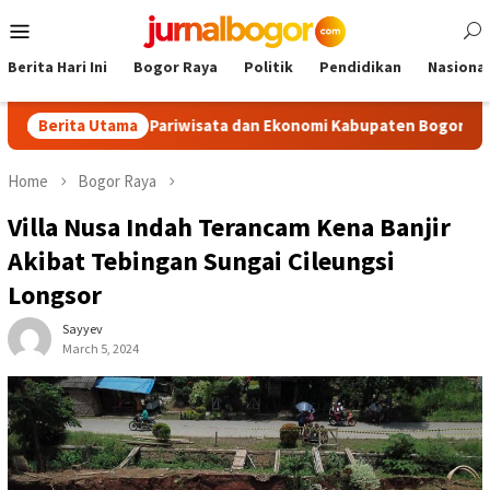
Skip
Mobile
to
Menu
content
Berita Hari Ini
Bogor Raya
Politik
Pendidikan
Nasional
ongkrak Pariwisata dan Ekonomi Kabupaten Bogor
Berita Utama
Tour Ma
Home
Bogor Raya
Villa Nusa Indah Terancam Kena Banjir
Akibat Tebingan Sungai Cileungsi
Longsor
Sayyev
March 5, 2024