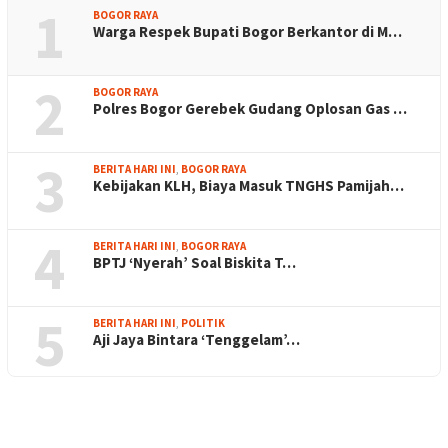
1
BOGOR RAYA
Warga Respek Bupati Bogor Berkantor di M…
2
BOGOR RAYA
Polres Bogor Gerebek Gudang Oplosan Gas …
3
BERITA HARI INI
,
BOGOR RAYA
Kebijakan KLH, Biaya Masuk TNGHS Pamijah…
4
BERITA HARI INI
,
BOGOR RAYA
BPTJ ‘Nyerah’ Soal Biskita T…
5
BERITA HARI INI
,
POLITIK
Aji Jaya Bintara ‘Tenggelam’…