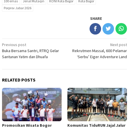
100 emas
Jenal Mutaqin
KONI Kota Bogor
Kota Bogor
Porprov Jabar 2026
SHARE
Post
Previous post
Next post
Buka Bersama Santri, RTRQ Gelar
Rekrutmen Massal, 600 Pelamar
navigation
Santunan Yatim dan Dhuafa
‘Serbu’ Eiger Adventure Land
RELATED POSTS
Promosikan Wisata Bogor
Komunitas TiduRUN Jajal Jalur