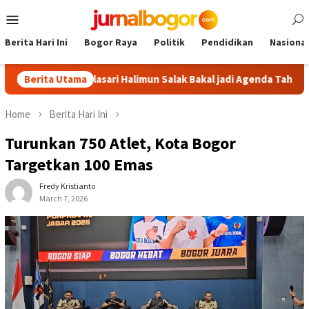
Skip
Mobile
to
Menu
content
Berita Hari Ini
Bogor Raya
Politik
Pendidikan
Nasional
our Malasari Halimun Salak Bakal jadi Agenda Tahunan
Berita Utama
Ga
Home
Berita Hari Ini
Turunkan 750 Atlet, Kota Bogor
Targetkan 100 Emas
Fredy Kristianto
March 7, 2026