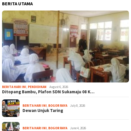
BERITA UTAMA
BERITA HARI INI
,
PENDIDIKAN
August 6, 2026
Ditopang Bambu, Plafon SDN Sukamaju 08 K…
BERITA HARI INI
,
BOGOR RAYA
July 8, 2026
Dewan Unjuk Taring
BERITA HARI INI
,
BOGOR RAYA
June 4, 2026