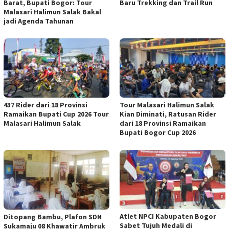
Barat, Bupati Bogor: Tour
Baru Trekking dan Trail Run
Malasari Halimun Salak Bakal
jadi Agenda Tahunan
437 Rider dari 18 Provinsi
Tour Malasari Halimun Salak
Ramaikan Bupati Cup 2026 Tour
Kian Diminati, Ratusan Rider
Malasari Halimun Salak
dari 18 Provinsi Ramaikan
Bupati Bogor Cup 2026
Atlet NPCI Kabupaten Bogor
Ditopang Bambu, Plafon SDN
Sabet Tujuh Medali di
Sukamaju 08 Khawatir Ambruk