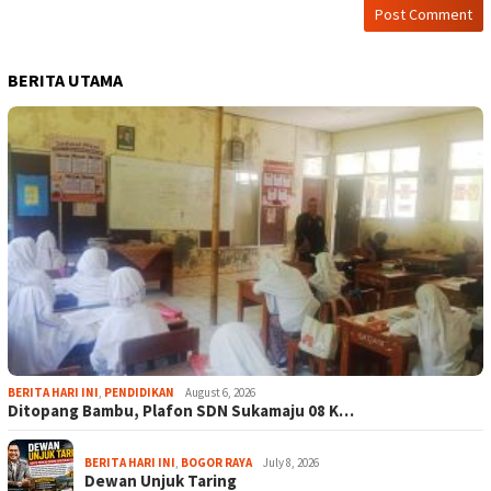
BERITA UTAMA
BERITA HARI INI
,
PENDIDIKAN
August 6, 2026
Ditopang Bambu, Plafon SDN Sukamaju 08 K…
BERITA HARI INI
,
BOGOR RAYA
July 8, 2026
Dewan Unjuk Taring