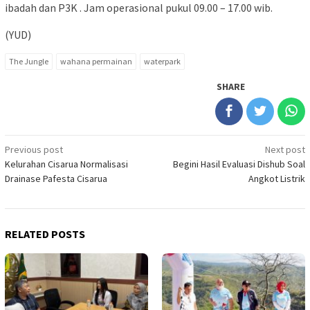
ibadah dan P3K . Jam operasional pukul 09.00 – 17.00 wib.
(YUD)
The Jungle
wahana permainan
waterpark
SHARE
Post
Previous post
Next post
Kelurahan Cisarua Normalisasi
Begini Hasil Evaluasi Dishub Soal
navigation
Drainase Pafesta Cisarua
Angkot Listrik
RELATED POSTS