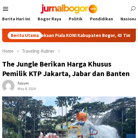
Skip
Mobile
to
Menu
content
Berita Hari Ini
Bogor Raya
Politik
Pendidikan
Nasional
Kemerdekaan Piala KONI Kabupaten Bogor, 43 Tim Siap Bertand
Berita Utama
Home
Traveling-Kuliner
The Jungle Berikan Harga Khusus
Pemilik KTP Jakarta, Jabar dan Banten
Sayyev
May 8, 2024