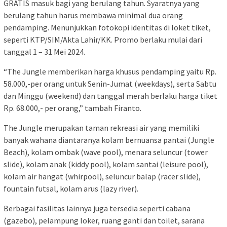
GRATIS masuk bagi yang berulang tahun. Syaratnya yang
berulang tahun harus membawa minimal dua orang
pendamping. Menunjukkan fotokopi identitas di loket tiket,
seperti KTP/SIM/Akta Lahir/KK. Promo berlaku mulai dari
tanggal 1 – 31 Mei 2024.
“The Jungle memberikan harga khusus pendamping yaitu Rp.
58.000,-per orang untuk Senin-Jumat (weekdays), serta Sabtu
dan Minggu (weekend) dan tanggal merah berlaku harga tiket
Rp. 68.000,- per orang,” tambah Firanto.
The Jungle merupakan taman rekreasi air yang memiliki
banyak wahana diantaranya kolam bernuansa pantai (Jungle
Beach), kolam ombak (wave pool), menara seluncur (tower
slide), kolam anak (kiddy pool), kolam santai (leisure pool),
kolam air hangat (whirpool), seluncur balap (racer slide),
fountain futsal, kolam arus (lazy river).
Berbagai fasilitas lainnya juga tersedia seperti cabana
(gazebo), pelampung loker, ruang ganti dan toilet, sarana