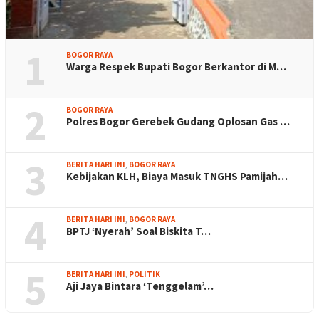
1
BOGOR RAYA
Warga Respek Bupati Bogor Berkantor di M…
2
BOGOR RAYA
Polres Bogor Gerebek Gudang Oplosan Gas …
3
BERITA HARI INI
,
BOGOR RAYA
Kebijakan KLH, Biaya Masuk TNGHS Pamijah…
4
BERITA HARI INI
,
BOGOR RAYA
BPTJ ‘Nyerah’ Soal Biskita T…
5
BERITA HARI INI
,
POLITIK
Aji Jaya Bintara ‘Tenggelam’…