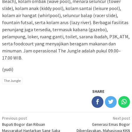
Beach), kolam ombak (wave pool), menara seluncur (tower
slide), kolam anak (kiddy pool), kolam santai (leisure pool),
kolam air hangat (whirlpool), seluncur balap (racer slide),
fountain futsal, serta kolam arus (lazy river). Berbagai fasilitas
penunjang juga tersedia, termasuk kabana (gazebo),
pelampung, loker, ruang ganti, toilet, sarana ibadah, P3K, ATM,
serta foodcourt yang menyajikan beragam makanan dan
minuman. Jam operasional The Jungle adalah pukul 09.00–
17.00 WIB.
(yudi)
The Jungle
SHARE
Post
Previous post
Next post
Bupati Bogor dan Ribuan
Generasi Emas Bogor
navigation
Masyarakat Hantarkan Sang Saka
Diberdayakan, Mahasiswa KKN