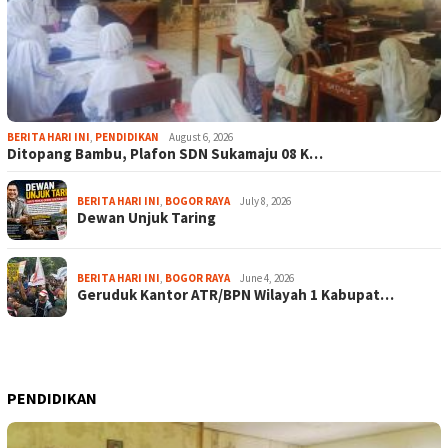
BERITA HARI INI
,
PENDIDIKAN
August 6, 2026
Ditopang Bambu, Plafon SDN Sukamaju 08 K…
BERITA HARI INI
,
BOGOR RAYA
July 8, 2026
Dewan Unjuk Taring
BERITA HARI INI
,
BOGOR RAYA
June 4, 2026
Geruduk Kantor ATR/BPN Wilayah 1 Kabupat…
PENDIDIKAN