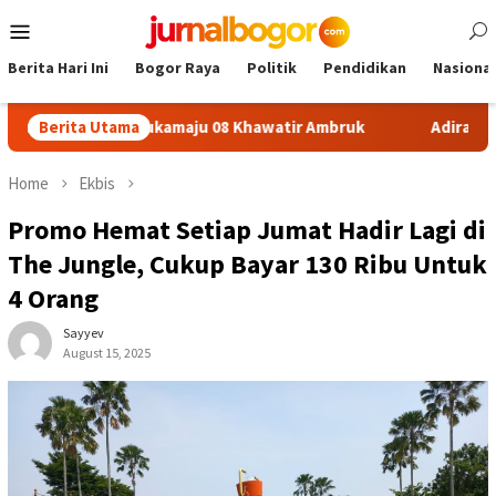
Skip
Mobile
to
Menu
content
Berita Hari Ini
Bogor Raya
Politik
Pendidikan
Nasional
on SDN Sukamaju 08 Khawatir Ambruk
Berita Utama
Adira Expo Merdek
Home
Ekbis
Promo Hemat Setiap Jumat Hadir Lagi di
The Jungle, Cukup Bayar 130 Ribu Untuk
4 Orang
Sayyev
August 15, 2025