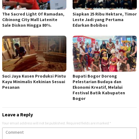
The Sacred Light Of Ramadan,
Siapkan 25 Ribu Hektare, Timor
Cibinong City Mall Latenite
Leste Jadi yang Pertama
Sale Diskon Hingga 80%.
Edarkan Bobibos
Suci Jaya Kusen Produksi Pintu
Bupati Bogor Dorong
Kayu Minimalis Kekinian Sesuai
Pelestarian Budaya dan
Pesanan
Ekonomi Kreatif, Melalui
Festival Batik Kabupaten
Bogor
Leave a Reply
Your email address will not be published.
Required fields are marked
*