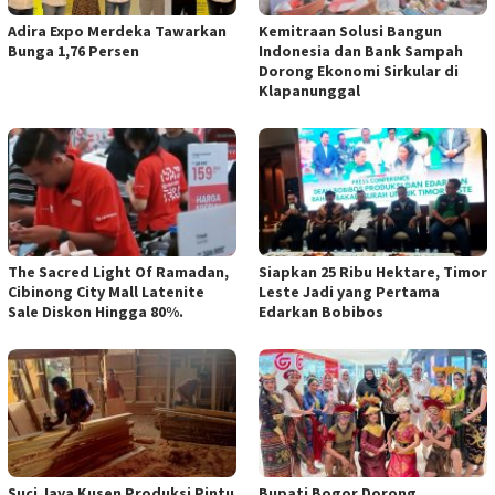
Adira Expo Merdeka Tawarkan
Kemitraan Solusi Bangun
Bunga 1,76 Persen
Indonesia dan Bank Sampah
Dorong Ekonomi Sirkular di
Klapanunggal
The Sacred Light Of Ramadan,
Siapkan 25 Ribu Hektare, Timor
Cibinong City Mall Latenite
Leste Jadi yang Pertama
Sale Diskon Hingga 80%.
Edarkan Bobibos
Suci Jaya Kusen Produksi Pintu
Bupati Bogor Dorong