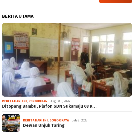
BERITA UTAMA
BERITA HARI INI
,
PENDIDIKAN
August 6, 2026
Ditopang Bambu, Plafon SDN Sukamaju 08 K…
BERITA HARI INI
,
BOGOR RAYA
July 8, 2026
Dewan Unjuk Taring