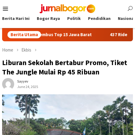
Skip
Mobile
to
Menu
content
Berita Hari Ini
Bogor Raya
Politik
Pendidikan
Nasional
ogor Tembus Top 15 Jawa Barat
Berita Utama
437 Rider dari 18 Provins
Home
Ekbis
Liburan Sekolah Bertabur Promo, Tiket
The Jungle Mulai Rp 45 Ribuan
Sayyev
June 24, 2025