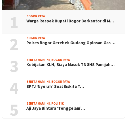
1
BOGOR RAYA
Warga Respek Bupati Bogor Berkantor di M…
2
BOGOR RAYA
Polres Bogor Gerebek Gudang Oplosan Gas …
3
BERITA HARI INI
,
BOGOR RAYA
Kebijakan KLH, Biaya Masuk TNGHS Pamijah…
4
BERITA HARI INI
,
BOGOR RAYA
BPTJ ‘Nyerah’ Soal Biskita T…
5
BERITA HARI INI
,
POLITIK
Aji Jaya Bintara ‘Tenggelam’…