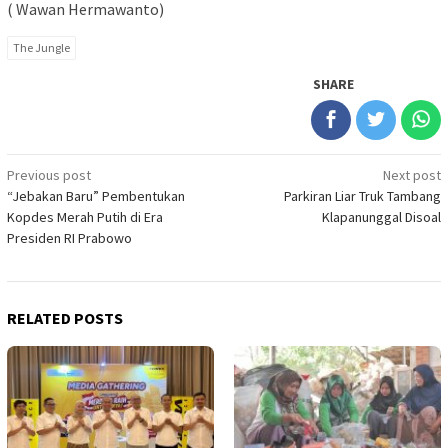
( Wawan Hermawanto)
The Jungle
SHARE
Post
Previous post
Next post
“Jebakan Baru” Pembentukan
Parkiran Liar Truk Tambang
navigation
Kopdes Merah Putih di Era
Klapanunggal Disoal
Presiden RI Prabowo
RELATED POSTS