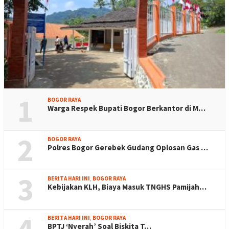
1
BOGOR RAYA
Warga Respek Bupati Bogor Berkantor di M…
2
BOGOR RAYA
Polres Bogor Gerebek Gudang Oplosan Gas …
3
BERITA HARI INI
,
BOGOR RAYA
Kebijakan KLH, Biaya Masuk TNGHS Pamijah…
4
BERITA HARI INI
,
BOGOR RAYA
BPTJ ‘Nyerah’ Soal Biskita T…