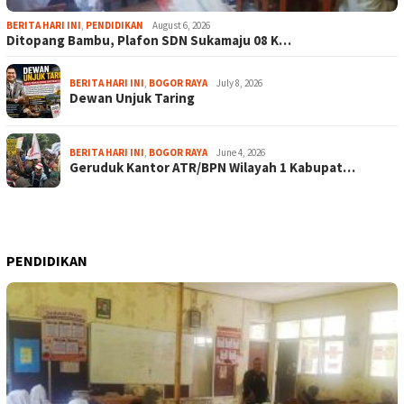
BERITA HARI INI
,
PENDIDIKAN
August 6, 2026
Ditopang Bambu, Plafon SDN Sukamaju 08 K…
BERITA HARI INI
,
BOGOR RAYA
July 8, 2026
Dewan Unjuk Taring
BERITA HARI INI
,
BOGOR RAYA
June 4, 2026
Geruduk Kantor ATR/BPN Wilayah 1 Kabupat…
PENDIDIKAN