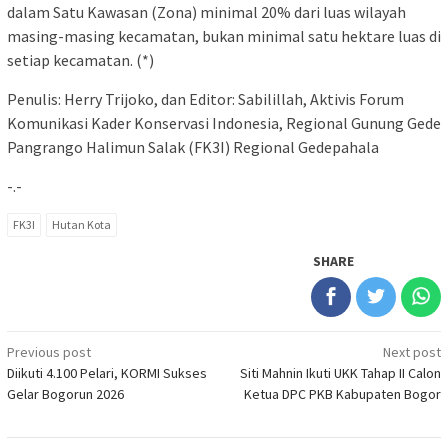
dalam Satu Kawasan (Zona) minimal 20% dari luas wilayah
masing-masing kecamatan, bukan minimal satu hektare luas di
setiap kecamatan. (*)
Penulis: Herry Trijoko, dan Editor: Sabilillah, Aktivis Forum
Komunikasi Kader Konservasi Indonesia, Regional Gunung Gede
Pangrango Halimun Salak (FK3I) Regional Gedepahala
-.-
FK3I
Hutan Kota
SHARE
Post
Previous post
Next post
Diikuti 4.100 Pelari, KORMI Sukses
Siti Mahnin Ikuti UKK Tahap II Calon
navigation
Gelar Bogorun 2026
Ketua DPC PKB Kabupaten Bogor