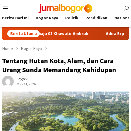
Skip
Mobile
to
Menu
content
Berita Hari Ini
Bogor Raya
Politik
Pendidikan
Nasional
DN Sukamaju 08 Khawatir Ambruk
Berita Utama
Adira Expo Merdeka Ta
Home
Bogor Raya
Tentang Hutan Kota, Alam, dan Cara
Urang Sunda Memandang Kehidupan
Sayyev
May 11, 2026