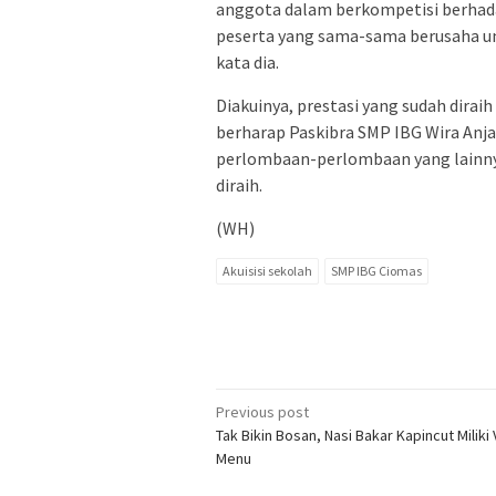
anggota dalam berkompetisi berhad
peserta yang sama-sama berusaha unt
kata dia.
Diakuinya, prestasi yang sudah dira
berharap Paskibra SMP IBG Wira Anj
perlombaan-perlombaan yang lainny
diraih.
(WH)
Akuisisi sekolah
SMP IBG Ciomas
Post
Previous post
Tak Bikin Bosan, Nasi Bakar Kapincut Miliki 
navigation
Menu