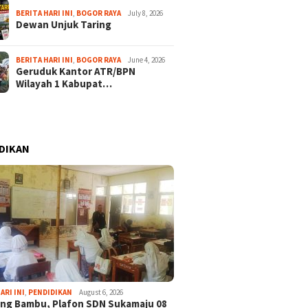
BERITA HARI INI
,
BOGOR RAYA
July 8, 2026
Dewan Unjuk Taring
BERITA HARI INI
,
BOGOR RAYA
June 4, 2026
Geruduk Kantor ATR/BPN
Wilayah 1 Kabupat…
DIKAN
ARI INI
,
PENDIDIKAN
August 6, 2026
ng Bambu, Plafon SDN Sukamaju 08