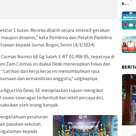
K…
kitar 1 bulan. Mereka dilatih secara intensif gerakan
is maupun dinamis,” kata Pembina dan Pelatih Paskibra
tiawan kepada Jurnal Bogor, Senin (4/3/2024).
a Ciomas Nomor 68 Gg Saleh 3 RT 01/RW 05, tepatnya di
m Zam Ciomas ini diakui Dede menerapkan fokus dan
BERIT
. “Latihan dan kerja keras ini menumbuhkan rasa
rsamaan dan kemandirian anggota,” ungkapnya.
ta Agustina Dewi, SE menjelaskan tujuan mengikut
siswa-siswi agar terbentuk dan lebih percaya diri,
isaksikan oleh orang banyak.
pengetahuan peraturan
lan pasukan sekolah
pengalaman kepada