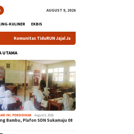
h
AUGUST 9, 2026
ING-KULINER
EKBIS
as TiduRUN Jajal Jalur Baru Trekking dan Trail Run
DPC 
A UTAMA
ARI INI
,
PENDIDIKAN
August 6, 2026
ng Bambu, Plafon SDN Sukamaju 08