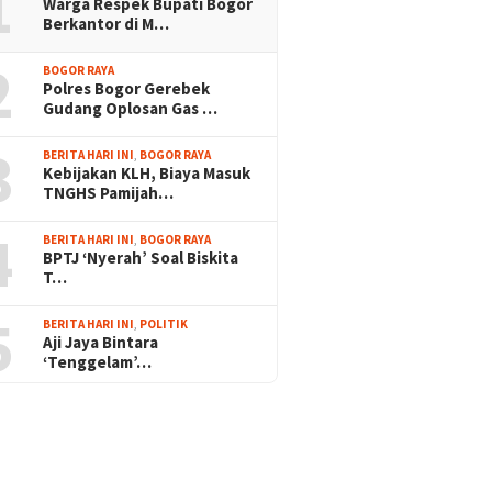
1
Warga Respek Bupati Bogor
Berkantor di M…
2
BOGOR RAYA
Polres Bogor Gerebek
Gudang Oplosan Gas …
3
BERITA HARI INI
,
BOGOR RAYA
Kebijakan KLH, Biaya Masuk
TNGHS Pamijah…
4
BERITA HARI INI
,
BOGOR RAYA
BPTJ ‘Nyerah’ Soal Biskita
T…
5
BERITA HARI INI
,
POLITIK
Aji Jaya Bintara
‘Tenggelam’…