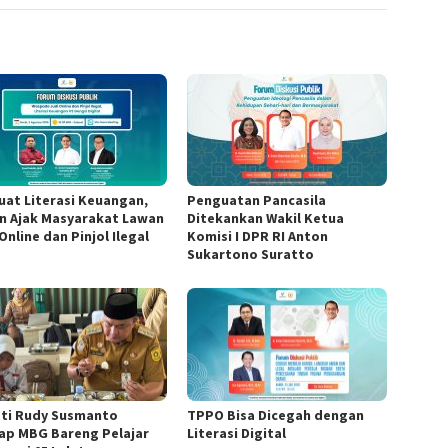
uat Literasi Keuangan,
Penguatan Pancasila
n Ajak Masyarakat Lawan
Ditekankan Wakil Ketua
Online dan Pinjol Ilegal
Komisi I DPR RI Anton
Sukartono Suratto
ti Rudy Susmanto
TPPO Bisa Dicegah dengan
ap MBG Bareng Pelajar
Literasi Digital