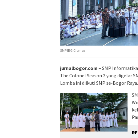
SMP IBG Ciomas
jurnalbogor.com
– SMP Informatika
The Colonel Season 2 yang digelar S
Lomba ini diikuti SMP se-Bogor Raya.
SM
Wi
ke
Pa
RE