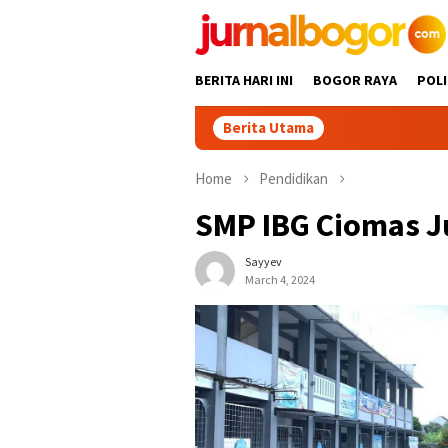
Skip
to
content
BERITA HARI INI
BOGOR RAYA
POLI
Berita Utama
Gabpeknas
Home
Pendidikan
SMP IBG Ciomas J
Sayyev
March 4, 2024