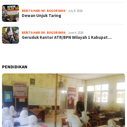
BERITA HARI INI
,
BOGOR RAYA
July 8, 2026
Dewan Unjuk Taring
BERITA HARI INI
,
BOGOR RAYA
June 4, 2026
Geruduk Kantor ATR/BPN Wilayah 1 Kabupat…
PENDIDIKAN