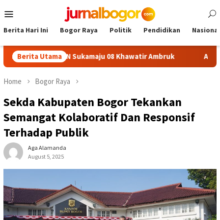
Skip
Mobile
to
Menu
content
Berita Hari Ini
Bogor Raya
Politik
Pendidikan
Nasional
lafon SDN Sukamaju 08 Khawatir Ambruk
Berita Utama
Adira Expo Mer
Home
Bogor Raya
Sekda Kabupaten Bogor Tekankan
Semangat Kolaboratif Dan Responsif
Terhadap Publik
Aga Alamanda
August 5, 2025