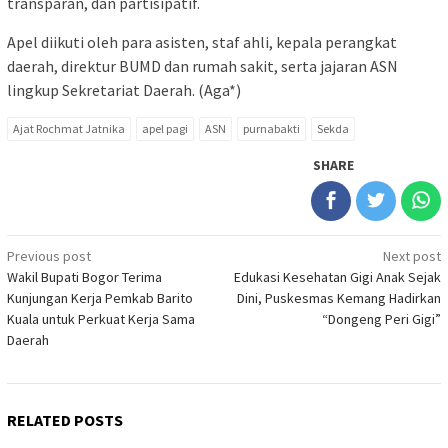
transparan, dan partisipatif.
Apel diikuti oleh para asisten, staf ahli, kepala perangkat
daerah, direktur BUMD dan rumah sakit, serta jajaran ASN
lingkup Sekretariat Daerah. (Aga*)
Ajat Rochmat Jatnika
apel pagi
ASN
purnabakti
Sekda
SHARE
Post
Previous post
Next post
Wakil Bupati Bogor Terima
Edukasi Kesehatan Gigi Anak Sejak
navigation
Kunjungan Kerja Pemkab Barito
Dini, Puskesmas Kemang Hadirkan
Kuala untuk Perkuat Kerja Sama
“Dongeng Peri Gigi”
Daerah
RELATED POSTS