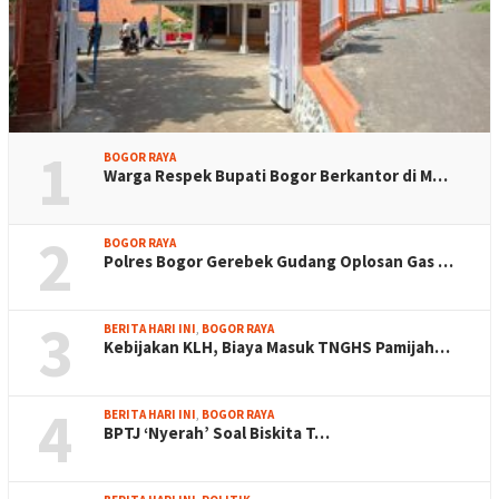
1
BOGOR RAYA
Warga Respek Bupati Bogor Berkantor di M…
2
BOGOR RAYA
Polres Bogor Gerebek Gudang Oplosan Gas …
3
BERITA HARI INI
,
BOGOR RAYA
Kebijakan KLH, Biaya Masuk TNGHS Pamijah…
4
BERITA HARI INI
,
BOGOR RAYA
BPTJ ‘Nyerah’ Soal Biskita T…