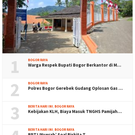
1
BOGOR RAYA
Warga Respek Bupati Bogor Berkantor di M…
2
BOGOR RAYA
Polres Bogor Gerebek Gudang Oplosan Gas …
3
BERITA HARI INI
,
BOGOR RAYA
Kebijakan KLH, Biaya Masuk TNGHS Pamijah…
BERITA HARI INI
,
BOGOR RAYA
BPTJ ‘Nyerah’ Soal Biskita T…