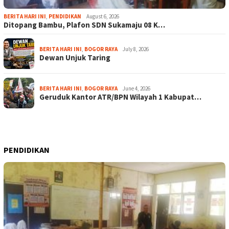
BERITA HARI INI
,
PENDIDIKAN
August 6, 2026
Ditopang Bambu, Plafon SDN Sukamaju 08 K…
BERITA HARI INI
,
BOGOR RAYA
July 8, 2026
Dewan Unjuk Taring
BERITA HARI INI
,
BOGOR RAYA
June 4, 2026
Geruduk Kantor ATR/BPN Wilayah 1 Kabupat…
PENDIDIKAN