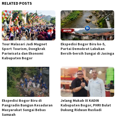
RELATED POSTS
Tour Malasari Jadi Magnet
Ekspedisi Bogor Biru ke-5,
Sport Tourism, Dongkrak
Partai Demokrat Lakukan
Pariwisata dan Ekonomi
Bersih-bersih Sungai di Jasinga
Kabupaten Bogor
Ekspedisi Bogor Biru di
Jelang Mukab IX KADIN
Pangradin Bangun Kesadaran
Kabupaten Bogor, PHRI Bulat
Masyarakat Sungai Bebas
Dukung Ridwan Rusliadi
Sampah