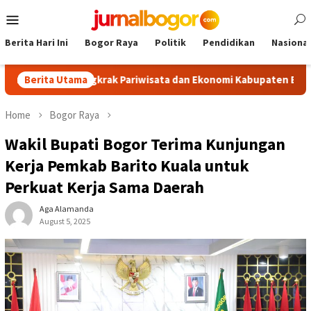
Skip
Mobile
to
Menu
content
Berita Hari Ini
Bogor Raya
Politik
Pendidikan
Nasional
sm, Dongkrak Pariwisata dan Ekonomi Kabupaten Bogor
Berita Utama
To
Home
Bogor Raya
Wakil Bupati Bogor Terima Kunjungan
Kerja Pemkab Barito Kuala untuk
Perkuat Kerja Sama Daerah
Aga Alamanda
August 5, 2025