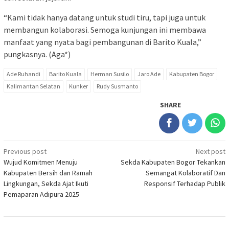
“Kami tidak hanya datang untuk studi tiru, tapi juga untuk
membangun kolaborasi. Semoga kunjungan ini membawa
manfaat yang nyata bagi pembangunan di Barito Kuala,”
pungkasnya. (Aga*)
Ade Ruhandi
Barito Kuala
Herman Susilo
Jaro Ade
Kabupaten Bogor
Kalimantan Selatan
Kunker
Rudy Susmanto
SHARE
Post
Previous post
Next post
Wujud Komitmen Menuju
Sekda Kabupaten Bogor Tekankan
navigation
Kabupaten Bersih dan Ramah
Semangat Kolaboratif Dan
Lingkungan, Sekda Ajat Ikuti
Responsif Terhadap Publik
Pemaparan Adipura 2025