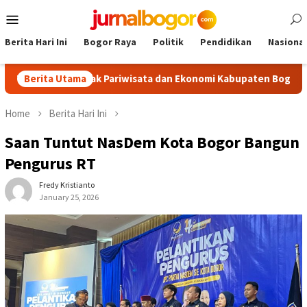
Skip
Mobile
to
Menu
content
Berita Hari Ini
Bogor Raya
Politik
Pendidikan
Nasional
m, Dongkrak Pariwisata dan Ekonomi Kabupaten Bogor
Berita Utama
Tou
Home
Berita Hari Ini
Saan Tuntut NasDem Kota Bogor Bangun
Pengurus RT
Fredy Kristianto
January 25, 2026