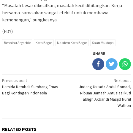
“Masalah besar dikecilkan, masalah kecil dihilangkan. Kerja
bersama-sama akan sangat efektif untuk membawa
kemenangan,” pungkasnya.
(FDY)
Benninu Argoebie
Kota Bogor
Nasdem Kota Bogor
Saan Mustopa
SHARE
Post
Previous post
Next post
Hamida Kembali Sumbang Emas
Undang Ustadz Abdul Somad,
navigation
Bagi Kontingen Indonesia
Ribuan Jamaah Antusias Ikuti
Tabligh Akbar di Masjid Nurul
Wathon
RELATED POSTS