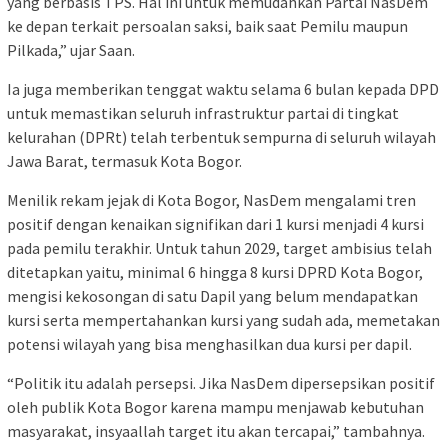
yang berbasis TPS. Hal ini untuk memudahkan Partai NasDem
ke depan terkait persoalan saksi, baik saat Pemilu maupun
Pilkada,” ujar Saan.
Ia juga memberikan tenggat waktu selama 6 bulan kepada DPD
untuk memastikan seluruh infrastruktur partai di tingkat
kelurahan (DPRt) telah terbentuk sempurna di seluruh wilayah
Jawa Barat, termasuk Kota Bogor.
Menilik rekam jejak di Kota Bogor, NasDem mengalami tren
positif dengan kenaikan signifikan dari 1 kursi menjadi 4 kursi
pada pemilu terakhir. Untuk tahun 2029, target ambisius telah
ditetapkan yaitu, minimal 6 hingga 8 kursi DPRD Kota Bogor,
mengisi kekosongan di satu Dapil yang belum mendapatkan
kursi serta mempertahankan kursi yang sudah ada, memetakan
potensi wilayah yang bisa menghasilkan dua kursi per dapil.
“Politik itu adalah persepsi. Jika NasDem dipersepsikan positif
oleh publik Kota Bogor karena mampu menjawab kebutuhan
masyarakat, insyaallah target itu akan tercapai,” tambahnya.