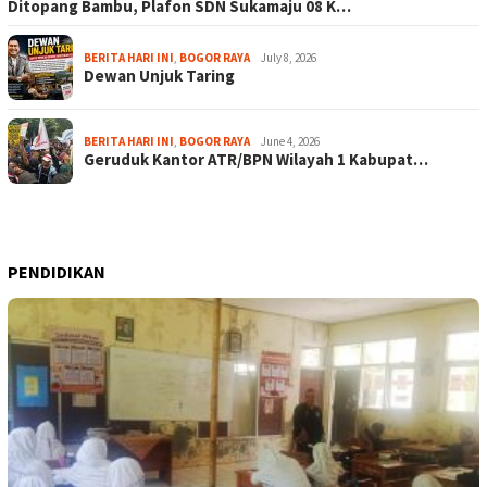
Ditopang Bambu, Plafon SDN Sukamaju 08 K…
BERITA HARI INI
,
BOGOR RAYA
July 8, 2026
Dewan Unjuk Taring
BERITA HARI INI
,
BOGOR RAYA
June 4, 2026
Geruduk Kantor ATR/BPN Wilayah 1 Kabupat…
PENDIDIKAN