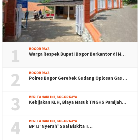
1
BOGOR RAYA
Warga Respek Bupati Bogor Berkantor di M…
2
BOGOR RAYA
Polres Bogor Gerebek Gudang Oplosan Gas …
3
BERITA HARI INI
,
BOGOR RAYA
Kebijakan KLH, Biaya Masuk TNGHS Pamijah…
4
BERITA HARI INI
,
BOGOR RAYA
BPTJ ‘Nyerah’ Soal Biskita T…