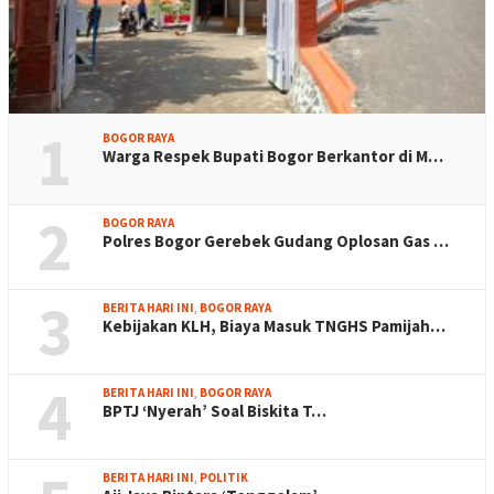
1
BOGOR RAYA
Warga Respek Bupati Bogor Berkantor di M…
2
BOGOR RAYA
Polres Bogor Gerebek Gudang Oplosan Gas …
3
BERITA HARI INI
,
BOGOR RAYA
Kebijakan KLH, Biaya Masuk TNGHS Pamijah…
4
BERITA HARI INI
,
BOGOR RAYA
BPTJ ‘Nyerah’ Soal Biskita T…
BERITA HARI INI
,
POLITIK