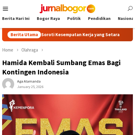
Skip
Mobile
to
Menu
content
Berita Hari Ini
Bogor Raya
Politik
Pendidikan
Nasional
en Bogor, Soroti Kesempatan Kerja yang Setara
Berita Utama
13 Kelurah
Home
Olahraga
Hamida Kembali Sumbang Emas Bagi
Kontingen Indonesia
Aga Alamanda
January 25, 2026