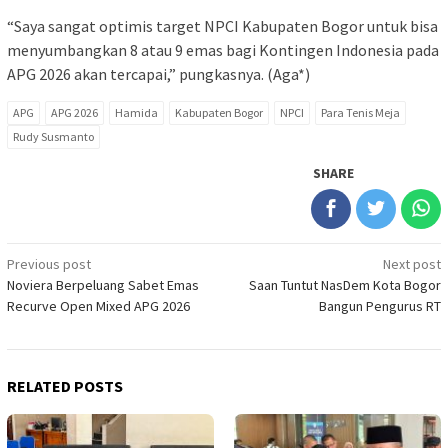
“Saya sangat optimis target NPCI Kabupaten Bogor untuk bisa
menyumbangkan 8 atau 9 emas bagi Kontingen Indonesia pada
APG 2026 akan tercapai,” pungkasnya. (Aga*)
APG
APG 2026
Hamida
Kabupaten Bogor
NPCI
Para Tenis Meja
Rudy Susmanto
SHARE
Post
Previous post
Next post
Noviera Berpeluang Sabet Emas
Saan Tuntut NasDem Kota Bogor
navigation
Recurve Open Mixed APG 2026
Bangun Pengurus RT
RELATED POSTS