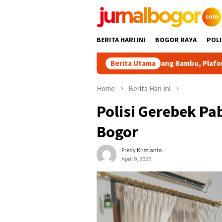
Skip
to
content
BERITA HARI INI
BOGOR RAYA
POLI
Ditopang Bambu, Plafon SDN Suk
Berita Utama
Home
Berita Hari Ini
Polisi Gerebek Pa
Bogor
Fredy Kristianto
April 9, 2025