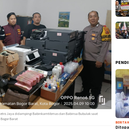
PENDI
 Metro Jaya didampingi Babinkamtibmas dan Babinsa Bubulak saat
 Bogor Barat
BERITA H
Ditopa