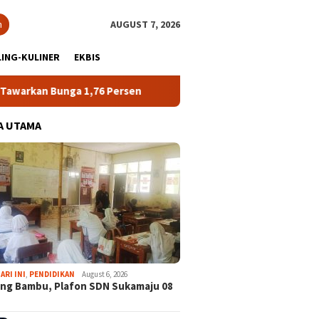
h
AUGUST 7, 2026
ING-KULINER
EKBIS
 Bunga 1,76 Persen
Atlet NPCI Kabupaten Bogor Sabet T
A UTAMA
ARI INI
,
PENDIDIKAN
August 6, 2026
ng Bambu, Plafon SDN Sukamaju 08