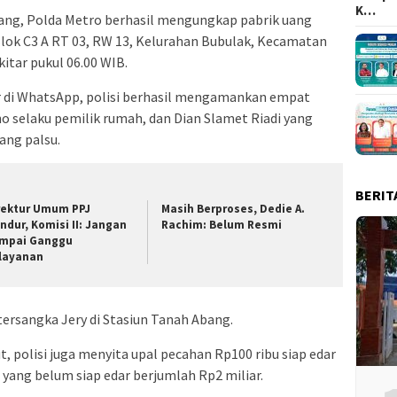
K…
ang, Polda Metro berhasil mengungkap pabrik uang
 Blok C3 A RT 03, RW 13, Kelurahan Bubulak, Kecamatan
itar pukul 06.00 WIB.
r di WhatsApp, polisi berhasil mengamankan empat
no selaku pemilik rumah, dan Dian Slamet Riadi yang
ng palsu.
BERIT
rektur Umum PPJ
Masih Berproses, Dedie A.
ndur, Komisi II: Jangan
Rachim: Belum Resmi
mpai Ganggu
layanan
ersangka Jery di Stasiun Tanah Abang.
, polisi juga menyita upal pecahan Rp100 ribu siap edar
 yang belum siap edar berjumlah Rp2 miliar.