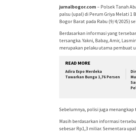
jurnalbogor.com
– Polsek Tanah Ab
palsu (upal) di Perum Griya Melati 1
Bogor Barat pada Rabu (9/4/2025) sek
Berdasarkan informasi yang terseba
tersangka. Yakni, Babay, Amir, Lasmi
merupakan pelaku utama pembuat ua
READ MORE
Adira Expo Merdeka
Di
Tawarkan Bunga 1,76 Persen
Mu
Sa
Pe
Sebelumnya, polisi juga menangkap t
Masih berdasarkan informasi tersebut
sebesar Rp1,3 miliar. Sementara upal