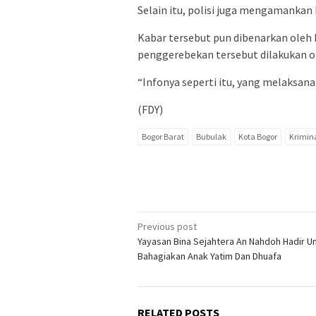
Selain itu, polisi juga mengamankan b
Kabar tersebut pun dibenarkan oleh 
penggerebekan tersebut dilakukan ol
“Infonya seperti itu, yang melaksana
(FDY)
Bogor Barat
Bubulak
Kota Bogor
Krimin
Post
Previous post
Yayasan Bina Sejahtera An Nahdoh Hadir U
navigation
Bahagiakan Anak Yatim Dan Dhuafa
RELATED POSTS