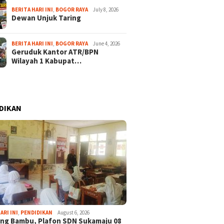
BERITA HARI INI
,
BOGOR RAYA
July 8, 2026
Dewan Unjuk Taring
BERITA HARI INI
,
BOGOR RAYA
June 4, 2026
Geruduk Kantor ATR/BPN
Wilayah 1 Kabupat…
DIKAN
ARI INI
,
PENDIDIKAN
August 6, 2026
ng Bambu, Plafon SDN Sukamaju 08