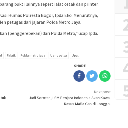
arang bukti lainnya seperti alat cetak dan printer.
Kasi Humas Polresta Bogor, Ipda Eko. Menurutnya,
eh petugas dari jajaran Polda Metro Jaya.
kan (penggerebekan) dari Polda Metro,” ucap Ipda.
al
Pabrik
Polda metro jaya
Uang palsu
Upal
SHARE
Next post
ntuk
Jadi Sorotan, LSM Penjara Indonesia Akan Kawal
Kasus Mafia Gas di Jonggol