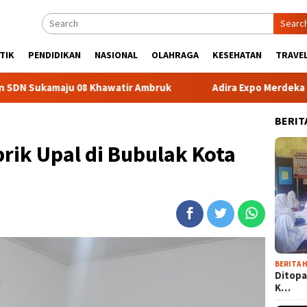
Searc
TIK
PENDIDIKAN
NASIONAL
OLAHRAGA
KESEHATAN
TRAVEL
amaju 08 Khawatir Ambruk
Adira Expo Merdeka Tawarkan
BERIT
brik Upal di Bubulak Kota
BERITA H
Ditopa
K…