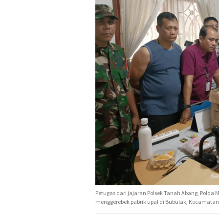
Petugas dari jajaran Polsek Tanah Abang, Polda
menggerebek pabrik upal di Bubulak, Kecamatan