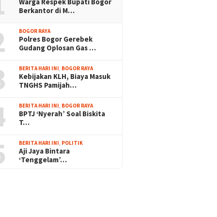
1
Warga Respek Bupati Bogor
Berkantor di M…
2
BOGOR RAYA
Polres Bogor Gerebek
Gudang Oplosan Gas …
3
BERITA HARI INI
,
BOGOR RAYA
Kebijakan KLH, Biaya Masuk
TNGHS Pamijah…
4
BERITA HARI INI
,
BOGOR RAYA
BPTJ ‘Nyerah’ Soal Biskita
T…
5
BERITA HARI INI
,
POLITIK
Aji Jaya Bintara
‘Tenggelam’…