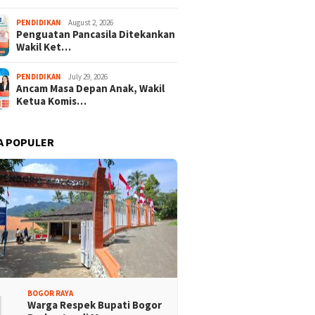
PENDIDIKAN
August 2, 2026
Penguatan Pancasila Ditekankan
Wakil Ket…
PENDIDIKAN
July 29, 2026
Ancam Masa Depan Anak, Wakil
Ketua Komis…
A POPULER
i Denny Achmad Dukung
Ada untuk Masyarakat, Katar
ngunan Wisma dan
Kabupaten Bogor Advokasi
 Latihan Atlet NPCI
Problematika
1
BOGOR RAYA
Warga Respek Bupati Bogor