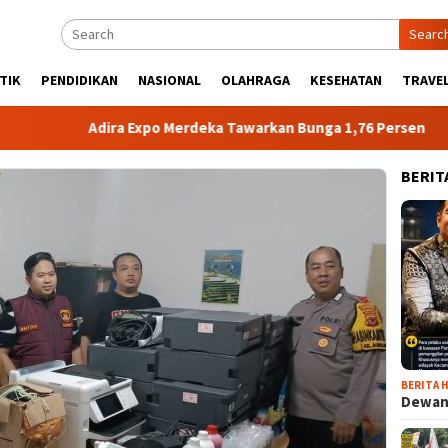
Searc
TIK
PENDIDIKAN
NASIONAL
OLAHRAGA
KESEHATAN
TRAVEL
Adira Expo Merdeka Tawarkan Bunga 1,76 Persen
Atle
BERIT
BERITA H
Dewan