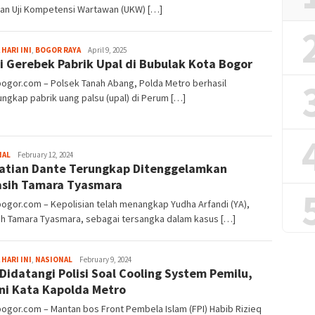
tan Uji Kompetensi Wartawan (UKW) […]
Fredy
 HARI INI
,
BOGOR RAYA
April 9, 2025
si Gerebek Pabrik Upal di Bubulak Kota Bogor
Kristianto
bogor.com – Polsek Tanah Abang, Polda Metro berhasil
gkap pabrik uang palsu (upal) di Perum […]
Sayyev
NAL
February 12, 2024
tian Dante Terungkap Ditenggelamkan
sih Tamara Tyasmara
bogor.com – Kepolisian telah menangkap Yudha Arfandi (YA),
ih Tamara Tyasmara, sebagai tersangka dalam kasus […]
Fredy
 HARI INI
,
NASIONAL
February 9, 2024
Didatangi Polisi Soal Cooling System Pemilu,
Kristianto
ni Kata Kapolda Metro
bogor.com – Mantan bos Front Pembela Islam (FPI) Habib Rizieq