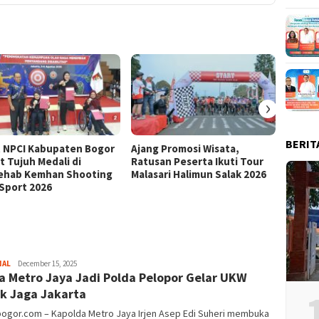
›
BERIT
t NPCI Kabupaten Bogor
Ajang Promosi Wisata,
Kajar
t Tujuh Medali di
Ratusan Peserta Ikuti Tour
Pemba
ehab Kemhan Shooting
Malasari Halimun Salak 2026
Sarana
 Sport 2026
Sayyev
NAL
December 15, 2025
a Metro Jaya Jadi Polda Pelopor Gelar UKW
k Jaga Jakarta
bogor.com – Kapolda Metro Jaya Irjen Asep Edi Suheri membuka