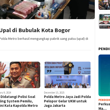
 Upal di Bubulak Kota Bogor
Polda Metro berhasil mengungkap pabrik uang palsu (upal) di
PENDI
ry 9, 2024
December 15, 2025
Didatangi Polisi Soal
Polda Metro Jaya Jadi Polda
PENDIDI
ling System Pemilu,
Pelopor Gelar UKW untuk
Perkua
ini Kata Kapolda Metro
Jaga Jakarta
Ma…