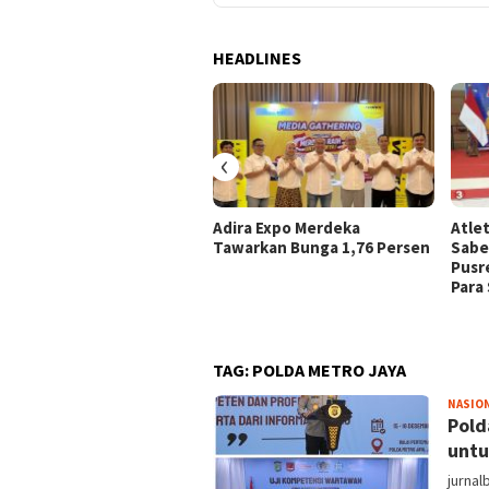
HEADLINES
‹
Adira Expo Merdeka
Atle
Tawarkan Bunga 1,76 Persen
Sabe
Pusr
Para
TAG:
POLDA METRO JAYA
NASIO
Pold
untu
jurnal