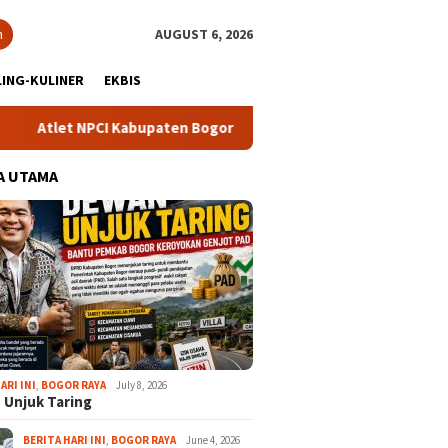
h
AUGUST 6, 2026
ING-KULINER
EKBIS
t NPCI Kabupaten Bogor Sabet Tujuh Medali di Pusrehab Kemhan 
A UTAMA
ARI INI
,
BOGOR RAYA
July 8, 2026
 Unjuk Taring
BERITA HARI INI
,
BOGOR RAYA
June 4, 2026