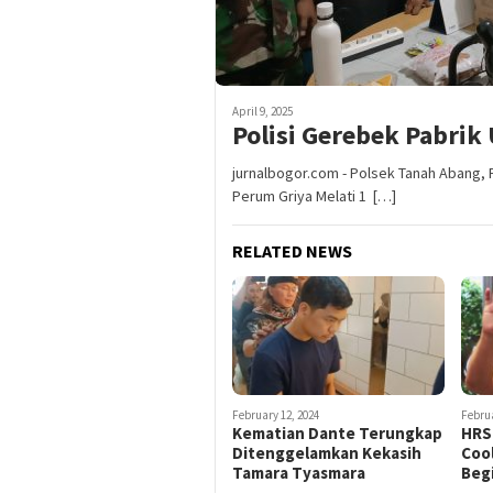
April 9, 2025
Polisi Gerebek Pabrik
jurnalbogor.com - Polsek Tanah Abang, 
Perum Griya Melati 1 […]
RELATED NEWS
February 12, 2024
Februa
Kematian Dante Terungkap
HRS 
Ditenggelamkan Kekasih
Coo
Tamara Tyasmara
Beg