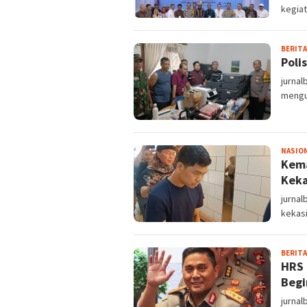
kegia
BERITA
Poli
jurnal
mengun
NASIO
Kema
Keka
jurnal
kekas
BERITA
HRS 
Begi
jurnal