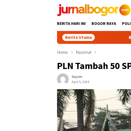
Skip
to
content
BERITA HARI INI
BOGOR RAYA
POLI
Berita Utama
Babah Alun Beri M
Home
Nasional
PLN Tambah 50 SP
Sayyev
April 5, 2024