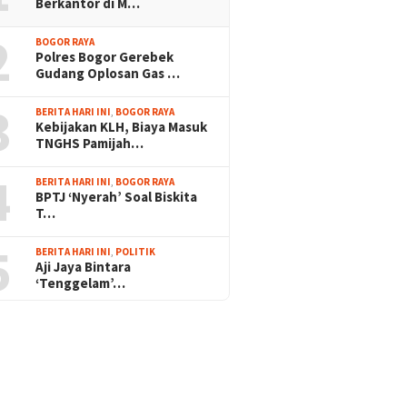
Berkantor di M…
2
BOGOR RAYA
Polres Bogor Gerebek
Gudang Oplosan Gas …
3
BERITA HARI INI
,
BOGOR RAYA
Kebijakan KLH, Biaya Masuk
TNGHS Pamijah…
4
BERITA HARI INI
,
BOGOR RAYA
BPTJ ‘Nyerah’ Soal Biskita
T…
5
BERITA HARI INI
,
POLITIK
Aji Jaya Bintara
‘Tenggelam’…