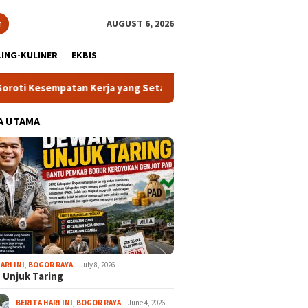
h
AUGUST 6, 2026
ING-KULINER
EKBIS
an Kerja yang Setara
13 Kelurahan Turunkan Kafilah Terb
A UTAMA
ARI INI
,
BOGOR RAYA
July 8, 2026
 Unjuk Taring
BERITA HARI INI
,
BOGOR RAYA
June 4, 2026