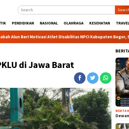
Searc
TIK
PENDIDIKAN
NASIONAL
OLAHRAGA
KESEHATAN
TRAVEL
otivasi Atlet Disabilitas NPCI Kabupaten Bogor, Soroti Kesempat
BERIT
KLU di Jawa Barat
BERITA H
Dewan