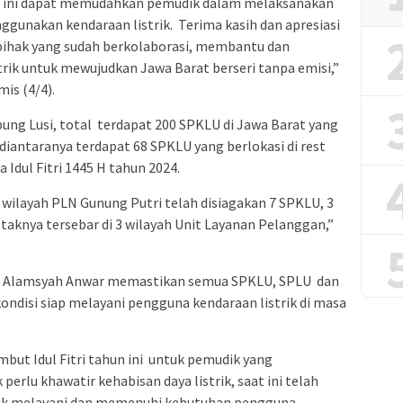
U ini dapat memudahkan pemudik dalam melaksanakan
gunakan kendaraan listrik. Terima kasih dan apresiasi
pihak yang sudah berkolaborasi, membantu dan
rik untuk mewujudkan Jawa Barat berseri tanpa emisi,”
is (4/4).
g Lusi, total terdapat 200 SPKLU di Jawa Barat yang
, diantaranya terdapat 68 SPKLU yang berlokasi di rest
 Idul Fitri 1445 H tahun 2024.
wilayah PLN Gunung Putri telah disiagakan 7 SPKLU, 3
taknya tersebar di 3 wilayah Unit Layanan Pelanggan,”
ri Alamsyah Anwar memastikan semua SPKLU, SPLU dan
ndisi siap melayani pengguna kendaraan listrik di masa
ut Idul Fitri tahun ini untuk pemudik yang
erlu khawatir kehabisan daya listrik, saat ini telah
ntuk melayani dan memenuhi kebutuhan pengguna