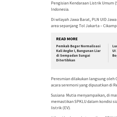
Pengisian Kendaraan Listrik Umum (S
Indonesia.
Di wilayah Jawa Barat, PLN UID Jawa 
area sepanjang Tol Jakarta – Cikampek
READ MORE
Pemkab Bogor Normalisasi
Lu
Kali Angke I, Bangunan Liar
UI
di Sempadan Sungai
Bo
Ditertibkan
Peresmian dilakukan langsung oleh 
acara seremoni yang dipusatkan di Re
Susiana Mutia menyampaikan, di mas
memastikan SPKLU dalam kondisi si
listrik (EV).