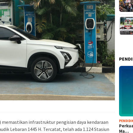
PENDI
PENDIDI
) memastikan infrastruktur pengisian daya kendaraan
Perkua
udik Lebaran 1445 H. Tercatat, telah ada 1.124 Stasiun
Ma…