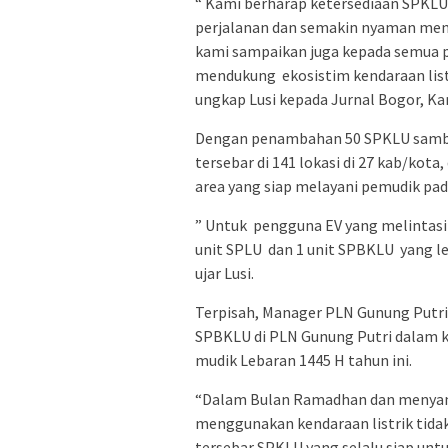
“ Kami berharap ketersediaan SPKL
perjalanan dan semakin nyaman meng
kami sampaikan juga kepada semua 
mendukung ekosistim kendaraan list
ungkap Lusi kepada Jurnal Bogor, Kam
Dengan penambahan 50 SPKLU sambun
tersebar di 141 lokasi di 27 kab/kota
area yang siap melayani pemudik pada
” Untuk pengguna EV yang melintasi 
unit SPLU dan 1 unit SPBKLU yang le
ujar Lusi.
Terpisah, Manager PLN Gunung Put
SPBKLU di PLN Gunung Putri dalam ko
mudik Lebaran 1445 H tahun ini.
“Dalam Bulan Ramadhan dan menyamb
menggunakan kendaraan listrik tidak p
tersebar SPKLU yang selalu siap u