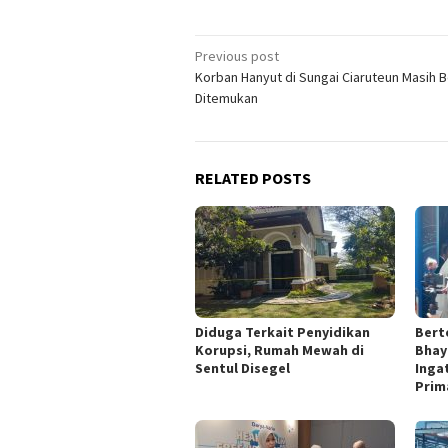
Post
Previous post
Korban Hanyut di Sungai Ciaruteun Masih 
navigation
Ditemukan
RELATED POSTS
Diduga Terkait Penyidikan
Bert
Korupsi, Rumah Mewah di
Bhay
Sentul Disegel
Inga
Prim