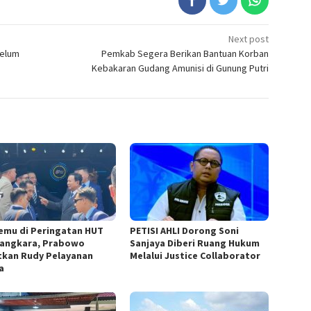
Next post
Belum
Pemkab Segera Berikan Bantuan Korban
Kebakaran Gudang Amunisi di Gunung Putri
emu di Peringatan HUT
PETISI AHLI Dorong Soni
angkara, Prabowo
Sanjaya Diberi Ruang Hukum
tkan Rudy Pelayanan
Melalui Justice Collaborator
a