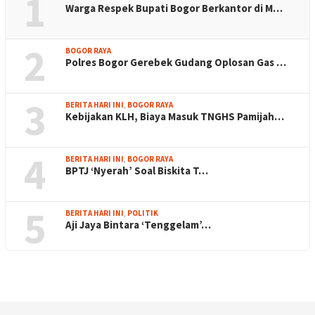
1
Warga Respek Bupati Bogor Berkantor di M…
2
BOGOR RAYA
Polres Bogor Gerebek Gudang Oplosan Gas …
3
BERITA HARI INI
,
BOGOR RAYA
Kebijakan KLH, Biaya Masuk TNGHS Pamijah…
4
BERITA HARI INI
,
BOGOR RAYA
BPTJ ‘Nyerah’ Soal Biskita T…
5
BERITA HARI INI
,
POLITIK
Aji Jaya Bintara ‘Tenggelam’…