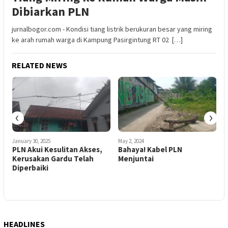
Dibiarkan PLN
jurnalbogor.com - Kondisi tiang listrik berukuran besar yang miring
ke arah rumah warga di Kampung Pasirgintung RT 02 […]
RELATED NEWS
‹
›
January 30, 2025
May 2, 2024
J
PLN Akui Kesulitan Akses,
Bahaya! Kabel PLN
L
Kerusakan Gardu Telah
Menjuntai
2
Diperbaiki
HEADLINES