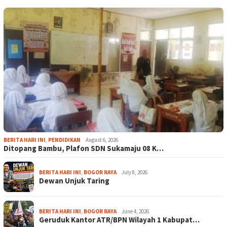
BERITA HARI INI
,
PENDIDIKAN
August 6, 2026
Ditopang Bambu, Plafon SDN Sukamaju 08 K…
BERITA HARI INI
,
BOGOR RAYA
July 8, 2026
Dewan Unjuk Taring
BERITA HARI INI
,
BOGOR RAYA
June 4, 2026
Geruduk Kantor ATR/BPN Wilayah 1 Kabupat…