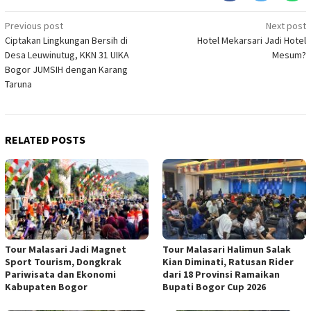
Post
Previous post
Next post
Ciptakan Lingkungan Bersih di
‎Hotel Mekarsari Jadi Hotel
navigation
Desa Leuwinutug, KKN 31 UIKA
Mesum?
Bogor JUMSIH dengan Karang
Taruna
RELATED POSTS
Tour Malasari Jadi Magnet
Tour Malasari Halimun Salak
Sport Tourism, Dongkrak
Kian Diminati, Ratusan Rider
Pariwisata dan Ekonomi
dari 18 Provinsi Ramaikan
Kabupaten Bogor
Bupati Bogor Cup 2026