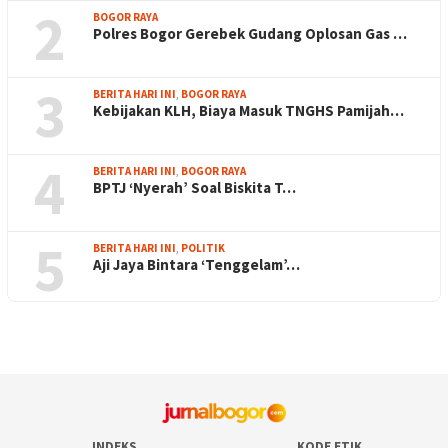
2
BOGOR RAYA
Polres Bogor Gerebek Gudang Oplosan Gas …
3
BERITA HARI INI
,
BOGOR RAYA
Kebijakan KLH, Biaya Masuk TNGHS Pamijah…
4
BERITA HARI INI
,
BOGOR RAYA
BPTJ ‘Nyerah’ Soal Biskita T…
5
BERITA HARI INI
,
POLITIK
Aji Jaya Bintara ‘Tenggelam’…
INDEKS
KODE ETIK