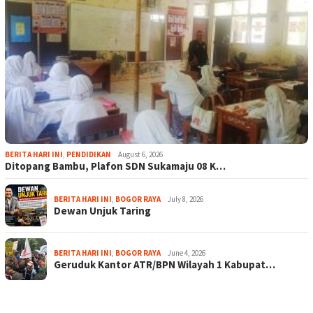
BERITA HARI INI
,
PENDIDIKAN
August 6, 2026
Ditopang Bambu, Plafon SDN Sukamaju 08 K…
BERITA HARI INI
,
BOGOR RAYA
July 8, 2026
Dewan Unjuk Taring
BERITA HARI INI
,
BOGOR RAYA
June 4, 2026
Geruduk Kantor ATR/BPN Wilayah 1 Kabupat…