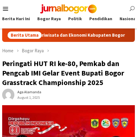
Skip
Mobile
to
Menu
content
Berita Hari Ini
Bogor Raya
Politik
Pendidikan
Nasional
krak Pariwisata dan Ekonomi Kabupaten Bogor
Berita Utama
Tour Malas
Home
Bogor Raya
Peringati HUT RI ke-80, Pemkab dan
Pengcab IMI Gelar Event Bupati Bogor
Grasstrack Championship 2025
Aga Alamanda
August 1, 2025