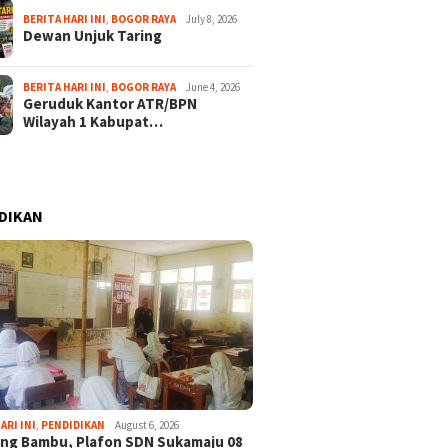
BERITA HARI INI
,
BOGOR RAYA
July 8, 2026
Dewan Unjuk Taring
BERITA HARI INI
,
BOGOR RAYA
June 4, 2026
Geruduk Kantor ATR/BPN
Wilayah 1 Kabupat…
DIKAN
24
August 14, 2025
August 18, 2025
 TMP Dreded
Sebanyak 2.000 Porsi Talas
Wabup Jaro A
ARI INI
,
PENDIDIKAN
August 6, 2026
Penghormatan Bagi
di Kirab Merah Putih
Upacara Pen
ng Bambu, Plafon SDN Sukamaju 08