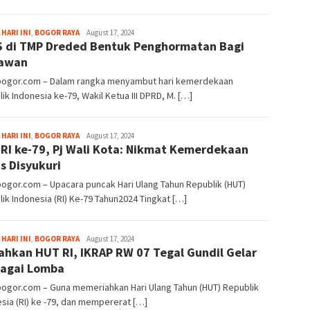
Fredy
 HARI INI
,
BOGOR RAYA
August 17, 2024
 di TMP Dreded Bentuk Penghormatan Bagi
Kristianto
lawan
lbogor.com – Dalam rangka menyambut hari kemerdekaan
ik Indonesia ke-79, Wakil Ketua III DPRD, M. […]
Fredy
 HARI INI
,
BOGOR RAYA
August 17, 2024
RI ke-79, Pj Wali Kota: Nikmat Kemerdekaan
Kristianto
s Disyukuri
bogor.com – Upacara puncak Hari Ulang Tahun Republik (HUT)
ik Indonesia (RI) Ke-79 Tahun2024 Tingkat […]
Fredy
 HARI INI
,
BOGOR RAYA
August 17, 2024
ahkan HUT RI, IKRAP RW 07 Tegal Gundil Gelar
Kristianto
agai Lomba
bogor.com – Guna memeriahkan Hari Ulang Tahun (HUT) Republik
sia (RI) ke -79, dan mempererat […]