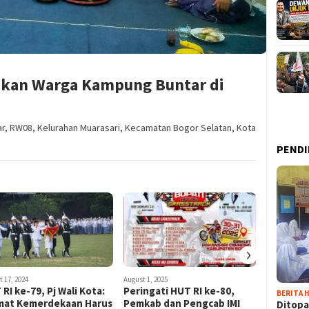
akan Warga Kampung Buntar di
r, RW08, Kelurahan Muarasari, Kecamatan Bogor Selatan, Kota
PENDI
›
 17, 2024
August 1, 2025
August 17, 20
RI ke-79, Pj Wali Kota:
Peringati HUT RI ke-80,
AKRS di
BERITA H
mat Kemerdekaan Harus
Pemkab dan Pengcab IMI
Bentuk 
Ditopa