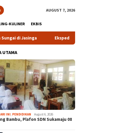
h
AUGUST 7, 2026
ING-KULINER
EKBIS
nga
Ekspedisi Bogor Biru di Pangradin Bangun Kesadaran
A UTAMA
ARI INI
,
PENDIDIKAN
August 6, 2026
ng Bambu, Plafon SDN Sukamaju 08