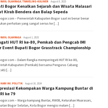
Aga
 RAYA
,
OLAHRAGA
,
TRAVELING-KULINER
August 8, 2025
ti Bogor Kenalkan Sejarah dan Wisata Malasari
Alamanda
t Kirab Bendera dan Balap Sepeda
bogor.com – Pemerintah Kabupaten Bogor saat ini benar benar
kan perhatian yang sangat serius ke […]
Aga
 RAYA
,
OLAHRAGA
August 1, 2025
ngati HUT RI ke-80, Pemkab dan Pengcab IMI
Alamanda
r Event Bupati Bogor Grasstrack Championship
5
bogor.com – Dalam Rangka memperingati HUT RI ke-80,
intah Kabupaten (Pemkab) bersama Pengurus Cabang
cab) […]
Fredy
 HARI INI
,
POLITIK
August 18, 2024
presiasi Kekompakan Warga Kampung Buntar di
Kristianto
RI ke 79
bogor.com – Warga kampung Buntar, RW08, Kelurahan Muarasari,
atan Bogor Selatan, Kota Bogor mengisi malam […]