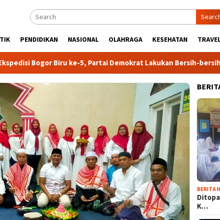
Searc
TIK
PENDIDIKAN
NASIONAL
OLAHRAGA
KESEHATAN
TRAVEL
 Biru ke-5, Partai Demokrat Lakukan Bersih-bersih Sungai di Jasi
BERIT
BERITA H
Ditopa
K…