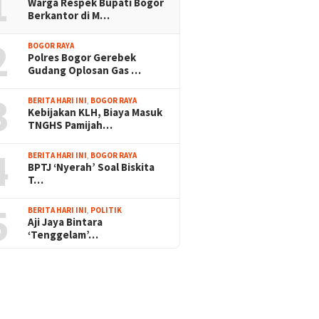
1
Warga Respek Bupati Bogor
Berkantor di M…
2
BOGOR RAYA
Polres Bogor Gerebek
Gudang Oplosan Gas …
3
BERITA HARI INI
,
BOGOR RAYA
Kebijakan KLH, Biaya Masuk
TNGHS Pamijah…
4
BERITA HARI INI
,
BOGOR RAYA
BPTJ ‘Nyerah’ Soal Biskita
T…
5
BERITA HARI INI
,
POLITIK
Aji Jaya Bintara
‘Tenggelam’…