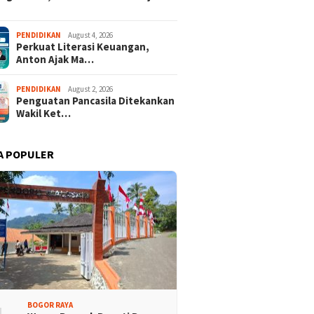
n
Pemkab Bogor Pecahkan
Bendera Mera
Rekor MURI
PENDIDIKAN
August 4, 2026
Perkuat Literasi Keuangan,
Anton Ajak Ma…
PENDIDIKAN
August 2, 2026
Penguatan Pancasila Ditekankan
Wakil Ket…
A POPULER
ng City Mall Hadirkan
Ditopang Bambu, Plafon SDN
Indonesia – Kreativitas
Sukamaju 08 Khawatir
Bangsa” Rayakan HUT
Ambruk
81
BOGOR RAYA