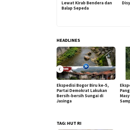
Berbagai Lomba
Lewat Kirab Bendera dan
Dis
Balap Sepeda
HEADLINES
‹
Ekspedisi Bogor Biru ke-5,
Ekspe
Partai Demokrat Lakukan
Pang
Bersih-bersih Sungai di
Masy
Jasinga
Sam
TAG:
HUT RI