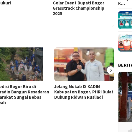
yukuri
Gelar Event Bupati Bogor
Pahlawa
K…
Grasstrack Championship
2025
BERIT
›
disi Bogor Biru di
Jelang Mukab IX KADIN
Cibino
radin Bangun Kesadaran
Kabupaten Bogor, PHRI Bulat
“Kita 
arakat Sungai Bebas
Dukung Ridwan Rusliadi
Anak 
pah
RI ke-