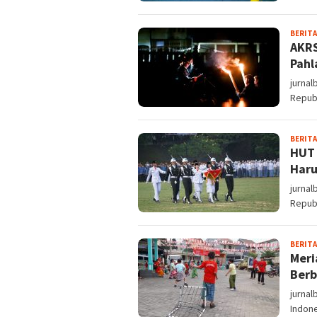
BERITA
AKRS
Pah
jurna
Republ
BERITA
HUT 
Haru
jurnal
Republ
BERITA
Meri
Berb
jurnal
Indone