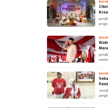
BOGOR
Cibi
Krea
jurnal
progra
BOGOR
Wabu
Mera
jurnal
memim
BOGOR
Seba
Pemk
Jurna
pengh