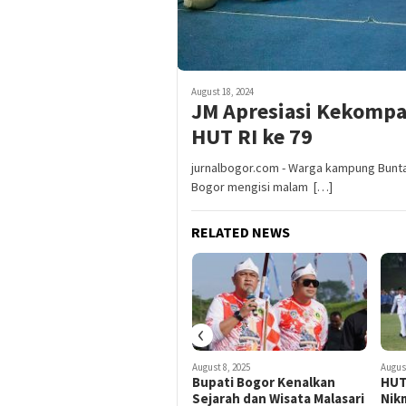
August 18, 2024
JM Apresiasi Kekomp
HUT RI ke 79
jurnalbogor.com - Warga kampung Bunta
Bogor mengisi malam […]
RELATED NEWS
‹
August 17, 2024
August 8, 2025
August
Meriahkan HUT RI, IKRAP
Bupati Bogor Kenalkan
HUT 
RW 07 Tegal Gundil Gelar
Sejarah dan Wisata Malasari
Nik