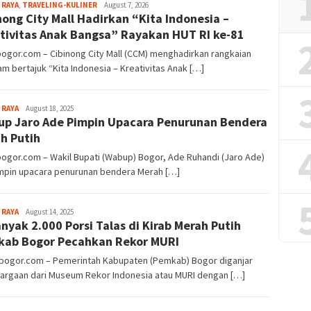
Aga
 RAYA
,
TRAVELING-KULINER
August 7, 2026
nong City Mall Hadirkan “Kita Indonesia –
Alamanda
tivitas Anak Bangsa” Rayakan HUT RI ke-81
bogor.com – Cibinong City Mall (CCM) menghadirkan rangkaian
m bertajuk “Kita Indonesia – Kreativitas Anak […]
Aga
 RAYA
August 18, 2025
p Jaro Ade Pimpin Upacara Penurunan Bendera
Alamanda
h Putih
bogor.com – Wakil Bupati (Wabup) Bogor, Ade Ruhandi (Jaro Ade)
pin upacara penurunan bendera Merah […]
Aga
 RAYA
August 14, 2025
nyak 2.000 Porsi Talas di Kirab Merah Putih
Alamanda
ab Bogor Pecahkan Rekor MURI
lbogor.com – Pemerintah Kabupaten (Pemkab) Bogor diganjar
argaan dari Museum Rekor Indonesia atau MURI dengan […]