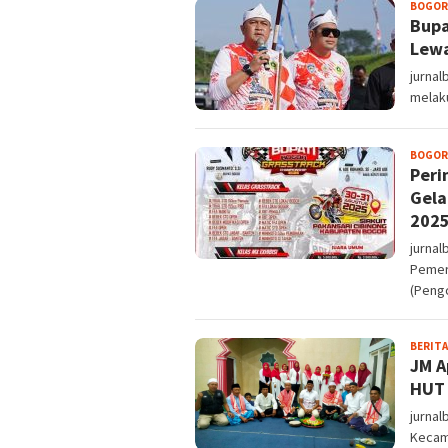
BOGOR
Bupa
Lewa
jurnal
melaku
BOGOR
Peri
Gela
202
jurnal
Pemer
(Peng
BERITA
JM A
HUT 
jurnal
Kecam