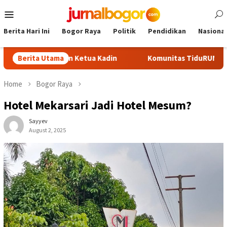
Skip
Mobile
to
Menu
content
Berita Hari Ini
Bogor Raya
Politik
Pendidikan
Nasional
adi Calon Ketua Kadin
Berita Utama
Komunitas TiduRUN Jajal Jalur Baru
Home
Bogor Raya
‎Hotel Mekarsari Jadi Hotel Mesum?
Sayyev
August 2, 2025