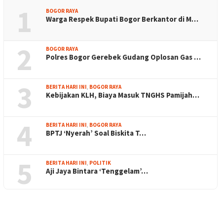
1
BOGOR RAYA
Warga Respek Bupati Bogor Berkantor di M…
2
BOGOR RAYA
Polres Bogor Gerebek Gudang Oplosan Gas …
3
BERITA HARI INI
,
BOGOR RAYA
Kebijakan KLH, Biaya Masuk TNGHS Pamijah…
4
BERITA HARI INI
,
BOGOR RAYA
BPTJ ‘Nyerah’ Soal Biskita T…
5
BERITA HARI INI
,
POLITIK
Aji Jaya Bintara ‘Tenggelam’…