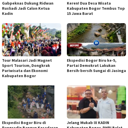
Gabpeknas Dukung Ridwan
Keren! Dua Desa Wisata
Rusliadi Jadi Calon Ketua
Kabupaten Bogor Tembus Top
Kadin
15 Jawa Barat
Tour Malasari Jadi Magnet
Ekspedisi Bogor Biru ke-5,
Sport Tourism, Dongkrak
Partai Demokrat Lakukan
Pariwisata dan Ekonomi
Bersih-bersih Sungai di Jasinga
Kabupaten Bogor
Ekspedisi Bogor Biru di
Jelang Mukab IX KADIN
Pangradin Bangun Kesadaran
Kabupaten Bogor, PHRI Bulat