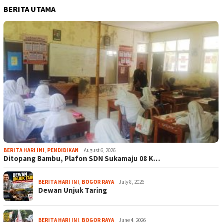
BERITA UTAMA
BERITA HARI INI
,
PENDIDIKAN
August 6, 2026
Ditopang Bambu, Plafon SDN Sukamaju 08 K…
BERITA HARI INI
,
BOGOR RAYA
July 8, 2026
Dewan Unjuk Taring
BERITA HARI INI
,
BOGOR RAYA
June 4, 2026