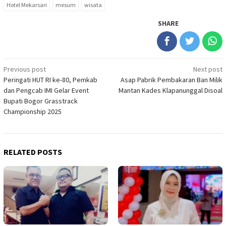
Hotel Mekarsari
mesum
wisata
SHARE
Post
Previous post
Next post
Peringati HUT RI ke-80, Pemkab
‎Asap Pabrik Pembakaran Ban Milik
navigation
dan Pengcab IMI Gelar Event
Mantan Kades Klapanunggal Disoal
Bupati Bogor Grasstrack
Championship 2025
RELATED POSTS